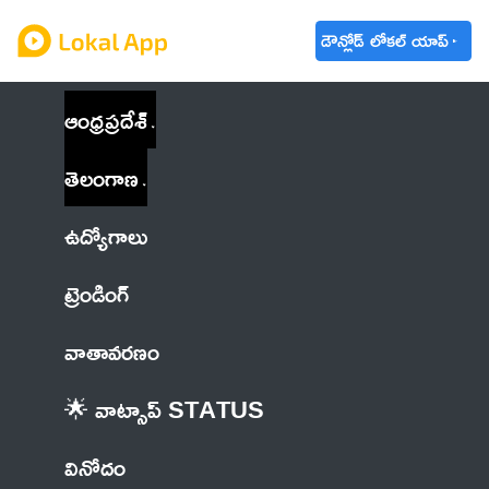
డౌన్లోడ్ లోకల్ యాప్
ఆంధ్రప్రదేశ్
తెలంగాణ
ఉద్యోగాలు
ట్రెండింగ్
వాతావరణం
🌟 వాట్సాప్ STATUS
వినోదం