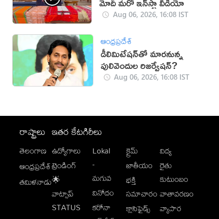
మోదీ మరో ఇన్‌స్టా వీడియో
Aug 06, 2026, 16:08 IST
ఆంధ్రప్రదేశ్
డీలిమిటేషన్‌తో మారనున్న
పులివెందుల రిజర్వేషన్?
Aug 06, 2026, 16:08 IST
రాష్ట్రాలు
ఇతర కేటగిరీలు
తెలంగాణ
ఉద్యోగాలు
Lokal
క్రైమ్
విద్య
-
ట్రెండింగ్
జాతీయం
రైతు
ఆంధ్రప్రదేశ్
మగువ
కుటుంబం
🌟
భక్తి
తమిళనాడు
వినోదం
వాట్సాప్
సమాచారం
వాతావరణం
STATUS
కరోనా
క్లాసిఫైడ్స్
వ్యాపార