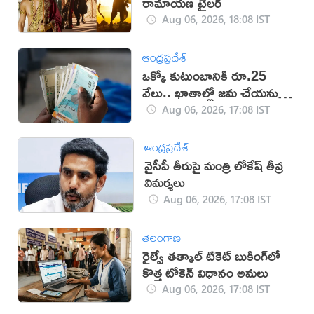
రామాయణ ట్రైలర్‌
Aug 06, 2026, 18:08 IST
ఆంధ్రప్రదేశ్
ఒక్కో కుటుంబానికి రూ.25
వేలు.. ఖాతాల్లో జ‌మ చేయ‌నున్న
ప్ర‌భుత్వం..!
Aug 06, 2026, 17:08 IST
ఆంధ్రప్రదేశ్
వైసీపీ తీరుపై మంత్రి లోకేష్ తీవ్ర
విమర్శలు
Aug 06, 2026, 17:08 IST
తెలంగాణ
రైల్వే తత్కాల్ టికెట్ బుకింగ్‌లో
కొత్త టోకెన్ విధానం అమలు
Aug 06, 2026, 17:08 IST