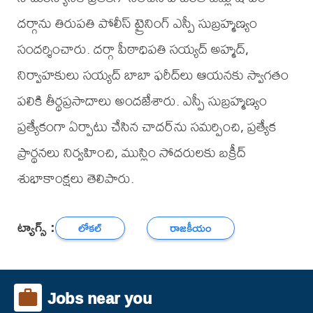
దర్గాను తిరుపతి పోలీస్ ట్రైనింగ్ ఎస్పీ సుబ్రహ్మణ్యం
సందర్శించారు. దర్గా పీఠాధిపతి సయ్యద్ అహ్మద్,
నిర్వాహకులు సయ్యద్ బాబా ఫరీద్‌లు ఆయనకు స్వాగతం
పలికి తీర్థప్రసాదాలు అందజేశారు. ఎస్పీ సుబ్రహ్మణ్యం
ప్రత్యేకంగా ఏర్పాటు చేసిన చాదర్‌ను సమర్పించి, ప్రత్యేక
ప్రార్థనలు నిర్వహించి, ముస్లిం సోదరులకు బక్రీద్
శుభాకాంక్షలు తెలిపారు.
ట్యాగ్స్ :
లోకల్
రాజకీయం
Jobs near you