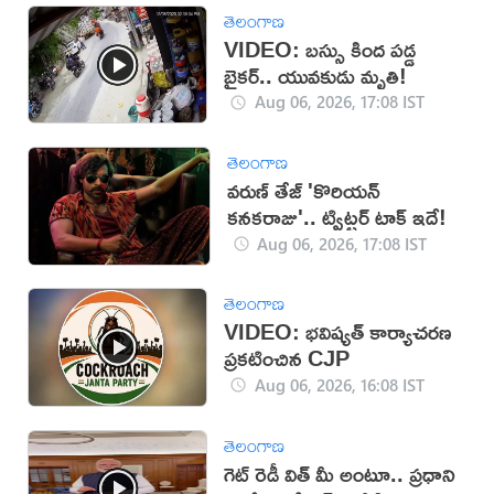
తెలంగాణ
VIDEO: బస్సు కింద పడ్డ
బైకర్.. యువకుడు మృతి!
Aug 06, 2026, 17:08 IST
తెలంగాణ
వరుణ్ తేజ్ 'కొరియన్
కనకరాజు'.. ట్విట్టర్ టాక్ ఇదే!
Aug 06, 2026, 17:08 IST
తెలంగాణ
VIDEO: భవిష్యత్ కార్యాచరణ
ప్రకటించిన CJP
Aug 06, 2026, 16:08 IST
తెలంగాణ
గెట్ రెడీ విత్ మీ అంటూ.. ప్రధాని