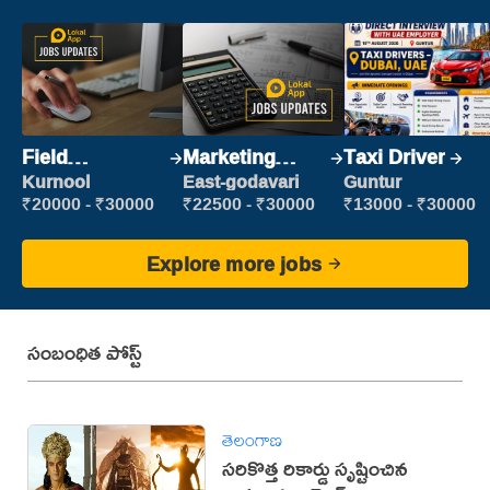
Field
Marketing
Taxi Driver
Marketing
Executive
Kurnool
East-godavari
Guntur
Executive
₹20000 - ₹30000
₹22500 - ₹30000
₹13000 - ₹30000
Explore more jobs
సంబంధిత పోస్ట్
తెలంగాణ
సరికొత్త రికార్డు సృష్టించిన