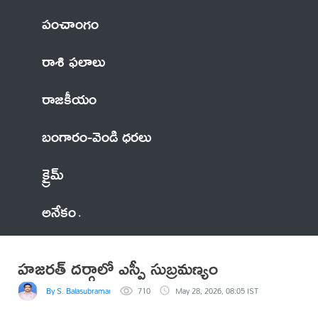
పంచాంగం
రాశి ఫలాలు
రాజకీయం
బంగారం-వెండి ధరలు
క్రైమ్
అనేకం
హజరత్ దర్గాలో ఎస్పీ సుబ్రమణ్యం
By S. Balasubramanyam
710
May 28, 2026, 08:05 IST