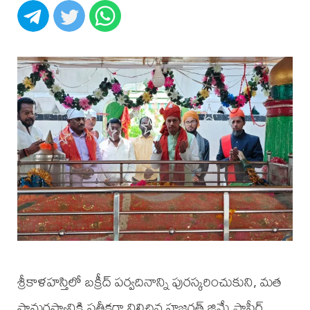
శ్రీకాళహస్తిలో బక్రీద్ పర్వదినాన్ని పురస్కరించుకుని, మత
సామరస్యానికి ప్రతీకగా నిలిచిన హజరత్ జిమ్లే షాపీర్