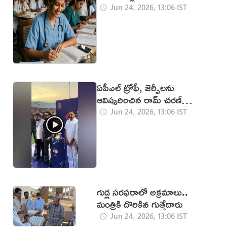
Jun 24, 2026, 13:06 IST
ఏపీఎల్ ట్రోఫీ, జెర్సీలను
ఆవిష్కరించిన రామ్ చరణ్
(వీడియో)
Jun 24, 2026, 13:06 IST
గుడ్ల సరఫరాలో అక్రమాలు..
మంత్రికి దొరికిన గుత్తేదారు
Jun 24, 2026, 13:06 IST