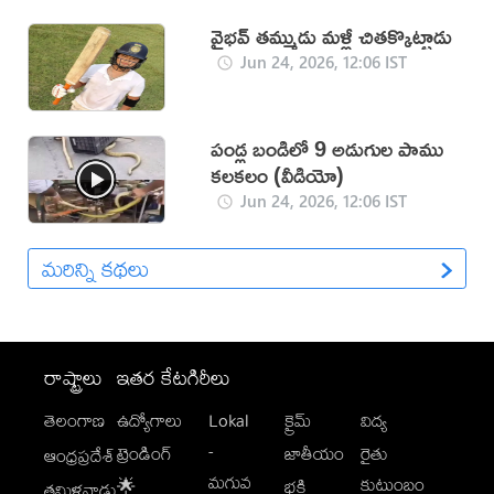
వైభవ్ తమ్ముడు మళ్లీ చితక్కొట్టాడు
Jun 24, 2026, 12:06 IST
పండ్ల బండిలో 9 అడుగుల పాము
కలకలం (వీడియో)
Jun 24, 2026, 12:06 IST
మరిన్ని కథలు
రాష్ట్రాలు
ఇతర కేటగిరీలు
తెలంగాణ
ఉద్యోగాలు
Lokal
క్రైమ్
విద్య
-
ట్రెండింగ్
జాతీయం
రైతు
ఆంధ్రప్రదేశ్
మగువ
కుటుంబం
🌟
భక్తి
తమిళనాడు