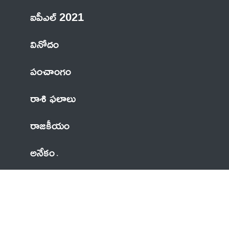
ఐపీఎల్ 2021
వినోదం
పంచాంగం
రాశి ఫలాలు
రాజకీయం
అనేకం