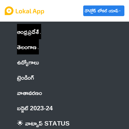
డౌన్లోడ్ లోకల్ యాప్
ఆంధ్రప్రదేశ్
తెలంగాణ
ఉద్యోగాలు
ట్రెండింగ్
వాతావరణం
బడ్జెట్ 2023-24
🌟 వాట్సాప్ STATUS