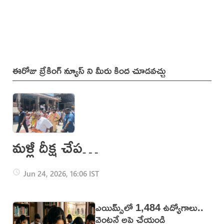
ఈరోజు బ్రేకింగ్ న్యూస్ ని మీరు కింద చూడవచ్చు
మళ్లీ దీక్ష చేపట్టిన
పవన్ కళ్యాణ్
Jun 24, 2026, 16:06 IST
ఎయిమ్స్‌లో 1,484 ఉద్యోగాలు..
వెంటనే అప్లై చేయండి