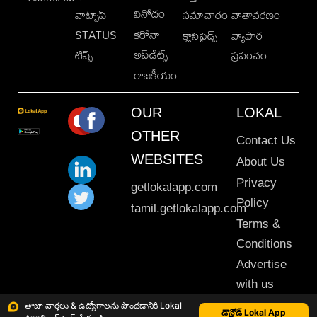
వినోదం
వాట్సాప్
సమాచారం
వాతావరణం
STATUS
కరోనా
క్లాసిఫైడ్స్
వ్యాపార
అప్‌డేట్స్
టిప్స్
ప్రపంచం
రాజకీయం
OUR
LOKAL
OTHER
Contact Us
WEBSITES
About Us
Privacy
getlokalapp.com
Policy
tamil.getlokalapp.com
Terms &
Conditions
Advertise
with us
Sitemap
తాజా వార్తలు & ఉద్యోగాలను పొందడానికి Lokal
డౌన్లోడ్ Lokal App