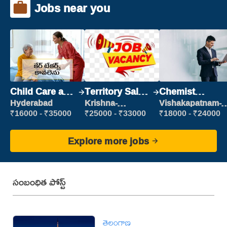
Jobs near you
Child Care and
Territory Sales
Chemist
Patient care
Manager
Production
Hyderabad
Krishna-
Vishakapatnam-
vijayawada
new
Executive
₹16000 - ₹35000
₹25000 - ₹33000
₹18000 - ₹24000
Explore more jobs
సంబంధిత పోస్ట్
తెలంగాణ