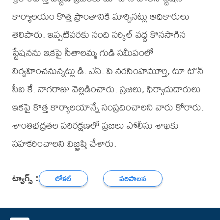
కార్యాలయం కొత్త ప్రాంతానికి మార్చినట్లు అధికారులు
తెలిపారు. ఇప్పటివరకు నంది సర్కిల్ వద్ద కొనసాగిన
స్టేషనను ఇకపై సీతాలమ్మ గుడి సమీపంలో
నిర్వహించనున్నట్లు డి. ఎస్. పి నరసింహమూర్తి, టూ టౌన్
సీఐ కే. నాగరాజు వెల్లడించారు. ప్రజలు, ఫిర్యాదుదారులు
ఇకపై కొత్త కార్యాలయాన్నే సంప్రదించాలని వారు కోరారు.
శాంతిభద్రతల పరిరక్షణలో ప్రజలు పోలీసు శాఖకు
సహకరించాలని విజ్ఞప్తి చేశారు.
ట్యాగ్స్ :
లోకల్
పరిపాలన