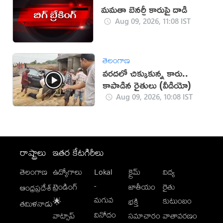
మమతా బెనర్జీ కారుపై దాడి
Aug 09, 2026, 11:08 IST
తెలంగాణ
వరదలో చిక్కుకున్న కారు..
కాపాడిన రైతులు (వీడియో)
Aug 09, 2026, 10:08 IST
రాష్ట్రాలు
ఇతర కేటగిరీలు
తెలంగాణ
ఉద్యోగాలు
Lokal
క్రైమ్
విద్య
-
ట్రెండింగ్
జాతీయం
రైతు
ఆంధ్రప్రదేశ్
మగువ
కుటుంబం
🌟
భక్తి
తమిళనాడు
వినోదం
వాట్సాప్
సమాచారం
వాతావరణం