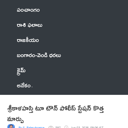
పంచాంగం
రాశి ఫలాలు
రాజకీయం
బంగారం-వెండి ధరలు
క్రైమ్
అనేకం
శ్రీకాళహస్తి టూ టౌన్ పోలీస్ స్టేషన్ కొత్త
మార్పు
By S. Balasubramanyam
597
Jun 03, 2026, 09:06 IST