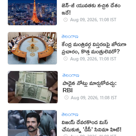
జెన్-జీ యువతకు నచ్చిన దేశం
ఇదే!
Aug 09, 2026, 11:08 IST
తెలంగాణ
కేంద్ర మంత్రివర్గ విస్తరణపై జోరుగా
ప్రచారం, కొత్త మంత్రులెవరో?
Aug 09, 2026, 11:08 IST
తెలంగాణ
పాడైన నోట్లు మార్చుకోవచ్చు:
RBI
Aug 09, 2026, 11:08 IST
తెలంగాణ
విజయ్ దేవరకొండ మిస్
చేసుకున్న 'డీసీ' సినిమా హిట్!