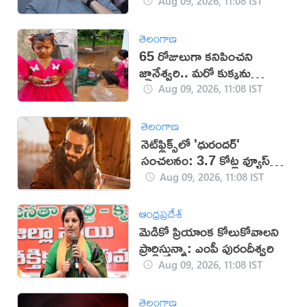
Aug 09, 2026, 11:08 IST
తెలంగాణ
65 రోజులుగా కనిపించని
జ్ఞానేశ్వరి.. మరో కుక్కను
తెచ్చుకున్న పేరెంట్స్
Aug 09, 2026, 11:08 IST
తెలంగాణ
నెట్‌ఫ్లిక్స్‌లో 'ధురందర్'
సంచలనం: 3.7 కోట్ల వ్యూస్‌తో
అగ్రస్థానం
Aug 09, 2026, 11:08 IST
ఆంధ్రప్రదేశ్
మెడికో ప్రియాంక కోలుకోవాలని
ప్రార్థిస్తున్నా: ఎంపీ పురందీశ్వరి
Aug 09, 2026, 11:08 IST
తెలంగాణ