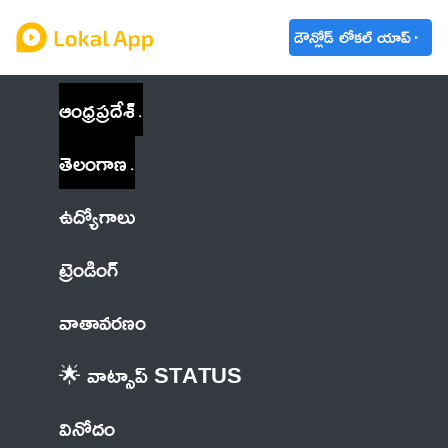
డౌన్లోడ్ లోకల్ యాప్
ఆంధ్రప్రదేశ్
తెలంగాణ
ఉద్యోగాలు
ట్రెండింగ్
వాతావరణం
🌟 వాట్సాప్ STATUS
వినోదం