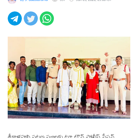
శ్రీకాళహస్తి పట్టణ ప్రజలకు టూ టౌన్ పోలీస్ స్టేషన్