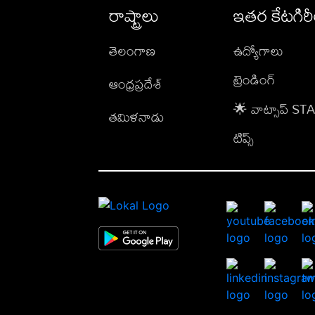
రాష్ట్రాలు
ఇతర కేటగిర
తెలంగాణ
ఉద్యోగాలు
ట్రెండింగ్
ఆంధ్రప్రదేశ్
🌟 వాట్సాప్ S
తమిళనాడు
టిప్స్