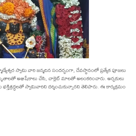
్రహ్మణ్యేశ్వర స్వామి వారి జన్మదిన సందర్భంగా, దేవస్థానంలో ప్రత్యేక పూజలు
మృతాలతో అభిషేకాలు చేసి, చాక్లెట్ మాలతో అలంకరించారు. అర్చకులు
తిశ్రద్ధలతో స్వామివారిని దర్శించుకున్నారని తెలిపారు. ఈ కార్యక్రమం