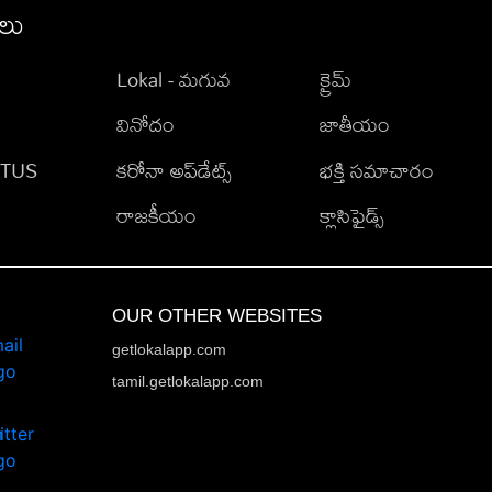
ీలు
Lokal - మగువ
క్రైమ్
వినోదం
జాతీయం
TATUS
కరోనా అప్‌డేట్స్
భక్తి సమాచారం
రాజకీయం
క్లాసిఫైడ్స్
OUR OTHER WEBSITES
getlokalapp.com
tamil.getlokalapp.com