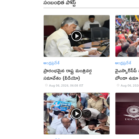
సంబంధిత పోస్ట్
ఆంధ్రప్రదేశ్
ఆంధ్రప్రదేశ్
ప్రారంభమైన రాష్ట్ర మంత్రివర్గ
వైఎస్సార్‌సీపీ 
సమావేశం (వీడియో)
బోండా ఉమా 
Aug 06, 2026, 06:08 IST
Aug 06, 2026