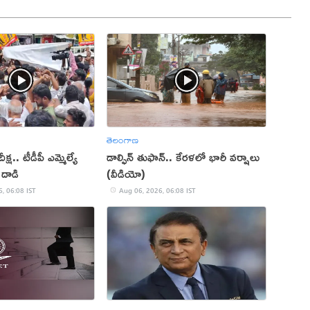
తెలంగాణ
దీక్ష.. టీడీపీ ఎమ్మెల్యే
డాల్ఫిన్ తుఫాన్.. కేరళలో భారీ వర్షాలు
దాడి
(వీడియో)
, 06:08 IST
Aug 06, 2026, 06:08 IST