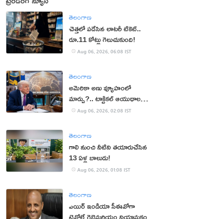
ట్రెండింగ్ న్యూస్
తెలంగాణ
చెత్తలో పడేసిన లాటరీ టికెట్..
రూ.11 కోట్లు గెలుచుకుంది!
Aug 06, 2026, 06:08 IST
తెలంగాణ
అమెరికా అణు వ్యూహంలో
మార్పు?.. టాక్టికల్ ఆయుధాలకు
ప్రాధాన్యం!
Aug 06, 2026, 02:08 IST
తెలంగాణ
గాలి నుంచి నీటిని తయారుచేసిన
13 ఏళ్ల బాలుడు!
Aug 06, 2026, 01:08 IST
తెలంగాణ
ఎయిర్ ఇండియా సీఈవోగా
టెవోల్డే గెబ్రెమరియం నియామకం