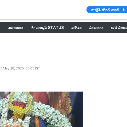
డౌన్లోడ్ లోకల్ యాప్
వాతావరణం
🌟 వాట్సాప్ STATUS
వినోదం
పంచాంగం
రాశి ఫలాల
May 30, 2026, 08:05 IST