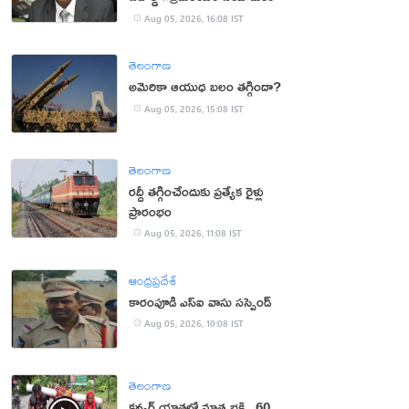
Aug 05, 2026, 16:08 IST
తెలంగాణ
అమెరికా ఆయుధ బలం తగ్గిందా?
Aug 05, 2026, 15:08 IST
తెలంగాణ
రద్దీ తగ్గించేందుకు ప్రత్యేక రైళ్లు
ప్రారంభం
Aug 05, 2026, 11:08 IST
ఆంధ్రప్రదేశ్
కారంపూడి ఎస్ఐ వాసు స‌స్పెండ్‌
Aug 05, 2026, 10:08 IST
తెలంగాణ
కన్వర్ యాత్రలో మాతృభక్తి.. 60