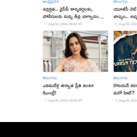
ఆంధ్రప్రదేశ్
తెలంగాణ
ఉద్రిక్తత.. వైసీపీ కార్యకర్తలకు,
యూజీసీ నెట్
పోలీసులకు మధ్య తీవ్ర వాగ్వాదం
జాప్యం.. అభ
(VIDEO)
Aug 06, 2026, 06:08 IST
Aug 06, 2026
తెలంగాణ
తెలంగాణ
ఎనిమిదేళ్ల తర్వాత ప్రీతి జింటా
కొరియన్ కనక
రీఎంట్రీ!
మరో హిట్?
Aug 06, 2026, 06:08 IST
Aug 06, 2026