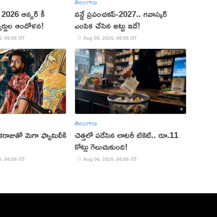
తెలంగాణ
 2026 ఆన్సర్ కీ
వన్డే ప్రపంచకప్‌-2027.. గవాస్కర్
్యర్థుల ఆందోళన!
ఎంపిక చేసిన జట్టు ఇదే!
, 06:08 IST
Aug 06, 2026, 06:08 IST
తెలంగాణ
రాజుతో మెగా ఫ్యామిలీకి
చెత్తలో పడేసిన లాటరీ టికెట్.. రూ.11
కోట్లు గెలుచుకుంది!
, 06:08 IST
Aug 06, 2026, 06:08 IST