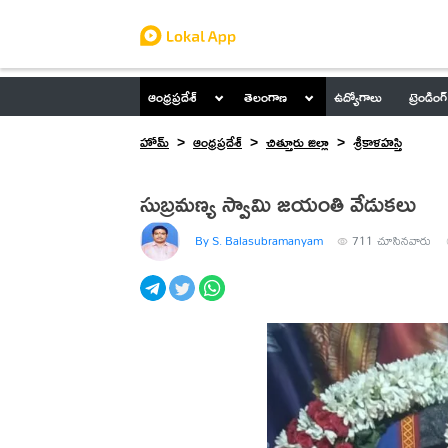
ఆంధ్రప్రదేశ్
తెలంగాణ
ఉద్యోగాలు
ట్రెండింగ్
హోమ్
ఆంధ్రప్రదేశ్
చిత్తూరు జిల్లా
శ్రీకాళహస్తి
సుబ్రమణ్య స్వామి జయంతి వేడుకలు
By S. Balasubramanyam
711
చూసినవారు