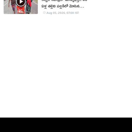
ఏళ్ల తల్లిని పల్లకిలో మోసిన
కొడుకు, కోడలు!
Aug 05, 2026, 07:08 IST