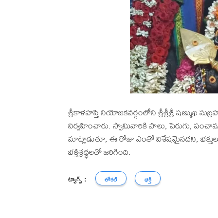
శ్రీకాళహస్తి నియోజకవర్గంలోని శ్రీశ్రీశ్రీ షణ్ముఖ సుబ
నిర్వహించారు. స్వామివారికి పాలు, పెరుగు, పంచా
మాట్లాడుతూ, ఈ రోజు ఎంతో విశేషమైనదని, భక్తులు భక్
భక్తిశ్రద్ధలతో జరిగింది.
ట్యాగ్స్ :
లోకల్
భక్తి