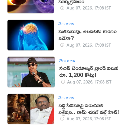
సూర్యగ్రహణం
Aug 07, 2026, 17:08 IST
తెలంగాణ
మతిమరుపు, అలసటకు కారణం
ఇదేనా?
Aug 07, 2026, 17:08 IST
తెలంగాణ
సచిన్ టెండూల్కర్ బ్రాండ్ విలువ
రూ. 1,200 కోట్లు!
Aug 07, 2026, 17:08 IST
తెలంగాణ
పెద్ది సినిమాపై పరుచూరి
విశ్లేషణ.. రామ్ చరణ్ వల్లే హిట్!
Aug 07, 2026, 17:08 IST