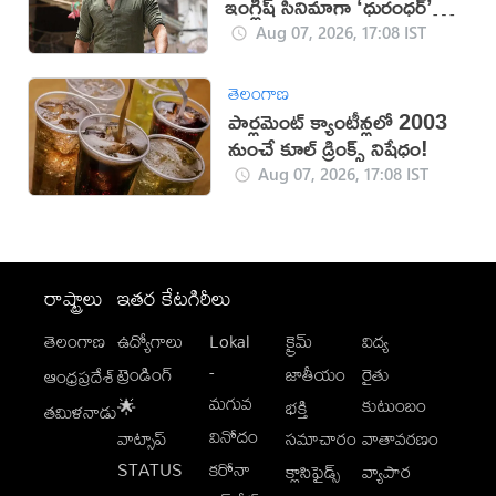
ఇంగ్లీష్ సినిమాగా ‘ధురంధర్’
రికార్డు
Aug 07, 2026, 17:08 IST
తెలంగాణ
పార్లమెంట్ క్యాంటీన్లలో 2003
నుంచే కూల్ డ్రింక్స్ నిషేధం!
Aug 07, 2026, 17:08 IST
రాష్ట్రాలు
ఇతర కేటగిరీలు
తెలంగాణ
ఉద్యోగాలు
Lokal
క్రైమ్
విద్య
-
ట్రెండింగ్
జాతీయం
రైతు
ఆంధ్రప్రదేశ్
మగువ
కుటుంబం
🌟
భక్తి
తమిళనాడు
వినోదం
వాట్సాప్
సమాచారం
వాతావరణం
STATUS
కరోనా
క్లాసిఫైడ్స్
వ్యాపార