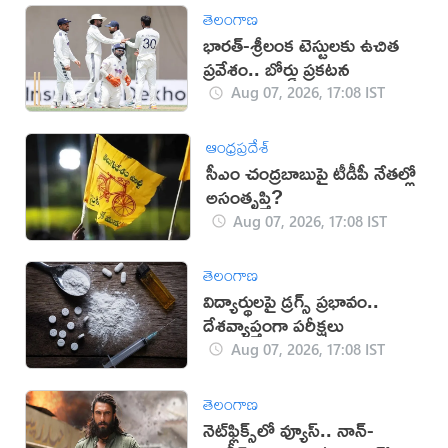
తెలంగాణ
భారత్-శ్రీలంక టెస్టులకు ఉచిత
ప్రవేశం.. బోర్డు ప్రకటన
Aug 07, 2026, 17:08 IST
ఆంధ్రప్రదేశ్
సీఎం చంద్రబాబుపై టీడీపీ నేతల్లో
అసంతృప్తి?
Aug 07, 2026, 17:08 IST
తెలంగాణ
విద్యార్థులపై డ్రగ్స్ ప్రభావం..
దేశవ్యాప్తంగా పరీక్షలు
Aug 07, 2026, 17:08 IST
తెలంగాణ
నెట్‌ఫ్లిక్స్‌లో వ్యూస్.. నాన్-