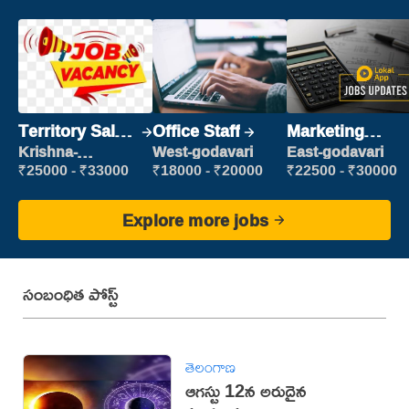
Territory Sales
Office Staff
Marketing
Manager
Executive
Krishna-
West-godavari
East-godavari
vijayawada
₹25000 - ₹33000
₹18000 - ₹20000
₹22500 - ₹30000
Explore more jobs
సంబంధిత పోస్ట్
తెలంగాణ
ఆగస్టు 12న అరుదైన