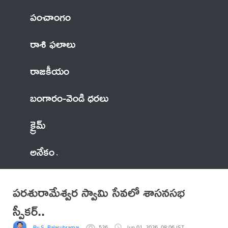
పంచాంగం
రాశి ఫలాలు
రాజకీయం
బంగారం-వెండి ధరలు
క్రైమ్
అనేకం
పరశురామేశ్వర స్వామి సేవలో శాసనసభ
స్పీకర్..
By S. Balasubramanyam
526
Jun 01, 2026, 08:06 IST