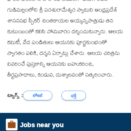
గుడిమల్లంలోని శ్రీ పరశురామేశ్వర స్వామిని ఆంధ్రప్రదేశ్
శాసనసభ స్పీకర్ చింతకాయల అయ్యన్నపాత్రుడు తన
కుటుంబంతో కలిసి సోమవారం దర్శించుకున్నారు. ఆలయ
కమిటీ, వేద పండితులు ఆయనకు పూర్ణకుంభంతో
స్వాగతం పలికి, దర్శన ఏర్పాట్లు చేశారు. ఆలయ చరిత్రను
వివరించే పుస్తకాన్ని ఆయనకు బహుకరించి,
తీర్థప్రసాదాలు, కండువ, దుశ్యాలవంతో సత్కరించారు.
ట్యాగ్స్ :
లోకల్
భక్తి
Jobs near you