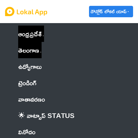
డౌన్లోడ్ లోకల్ యాప్
ఆంధ్రప్రదేశ్
తెలంగాణ
ఉద్యోగాలు
ట్రెండింగ్
వాతావరణం
🌟 వాట్సాప్ STATUS
వినోదం