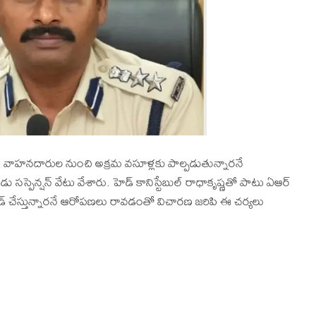
్ద వాహనదారుల నుంచి అక్రమ వసూళ్లకు పాల్పడుతున్నారనే
స్పెన్షన్ వేటు వేశారు. హెడ్ కానిస్టేబుల్ రాధాకృష్ణతో పాటు ఏఆర్
ాండ్ చేస్తున్నారనే ఆరోపణలు రావడంతో విచారణ జరిపి ఈ చర్యలు