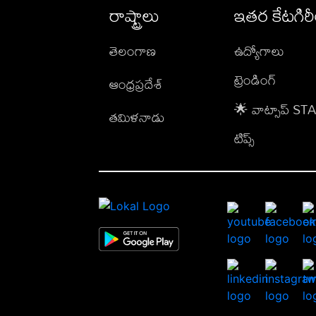
రాష్ట్రాలు
ఇతర కేటగిర
తెలంగాణ
ఉద్యోగాలు
ట్రెండింగ్
ఆంధ్రప్రదేశ్
🌟 వాట్సాప్ S
తమిళనాడు
టిప్స్