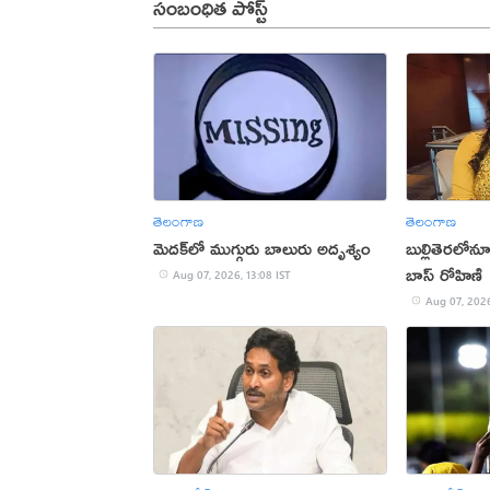
సంబంధిత పోస్ట్
తెలంగాణ
తెలంగాణ
మెదక్‌లో ముగ్గురు బాలురు అదృశ్యం
బుల్లితెరలోనూ 
బాస్ రోహిణి
Aug 07, 2026, 13:08 IST
Aug 07, 2026