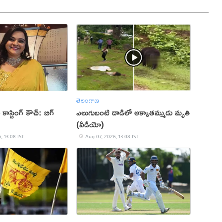
తెలంగాణ
కాస్టింగ్ కౌచ్: బిగ్
ఎలుగుబంటి దాడిలో అక్కాతమ్ముడు మృతి
(వీడియో)
, 13:08 IST
Aug 07, 2026, 13:08 IST