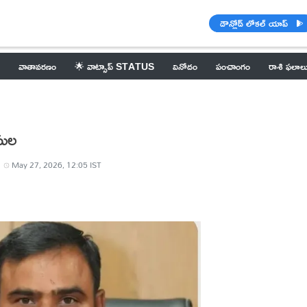
డౌన్లోడ్ లోకల్ యాప్
వాతావరణం
🌟 వాట్సాప్ STATUS
వినోదం
పంచాంగం
రాశి ఫలాల
సుల
May 27, 2026, 12:05 IST