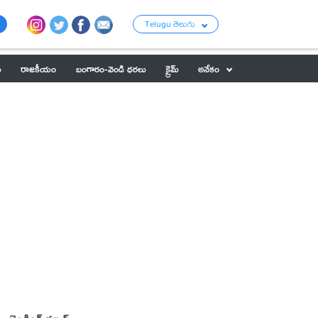
Telugu తెలుగు
ు
రాజకీయం
బంగారం-వెండి ధరలు
క్రైమ్
అనేకం