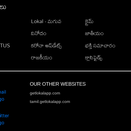
ీలు
Lokal - మగువ
క్రైమ్
వినోదం
జాతీయం
TATUS
కరోనా అప్‌డేట్స్
భక్తి సమాచారం
రాజకీయం
క్లాసిఫైడ్స్
OUR OTHER WEBSITES
getlokalapp.com
tamil.getlokalapp.com