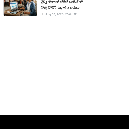
రైల్వే తత్కాల్ టికెట్ బుకింగ్‌లో
కొత్త టోకెన్ విధానం అమలు
Aug 06, 2026, 17:08 IST