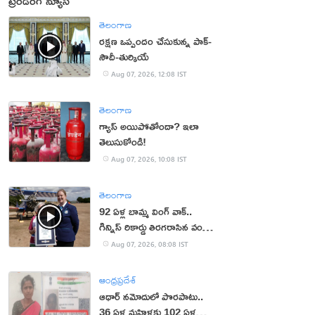
ట్రెండింగ్ న్యూస్
తెలంగాణ
రక్షణ ఒప్పందం చేసుకున్న పాక్‌-
సౌదీ-తుర్కియే
Aug 07, 2026, 12:08 IST
తెలంగాణ
గ్యాస్ అయిపోతోందా? ఇలా
తెలుసుకోండి!
Aug 07, 2026, 10:08 IST
తెలంగాణ
92 ఏళ్ల బామ్మ వింగ్ వాక్..
గిన్నిస్ రికార్డు తిరగరాసిన వండర్
ఉమెన్
Aug 07, 2026, 08:08 IST
ఆంధ్రప్రదేశ్
ఆధార్‌ నమోదులో పొరపాటు..
36 ఏళ్ల మహిళకు 102 ఏళ్ల