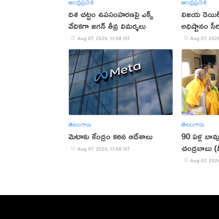
ఆంధ్రప్రదేశ్
ఆంధ్రప్రదేశ్
దిశ చట్టం ఉపసంహరణపై ఎక్స్‌
విజయ డెయిరీ 
వేదికగా జగన్ తీవ్ర విమర్శలు
అధిష్టానం సీ
Aug 07, 2026, 13:08 IST
Aug 07, 2026
తెలంగాణ
తెలంగాణ
మెటాకు కేంద్రం కఠిన ఆదేశాలు
90 ఏళ్ల బామ్మ
చంద్రబాబు (
Aug 07, 2026, 13:08 IST
Aug 07, 2026