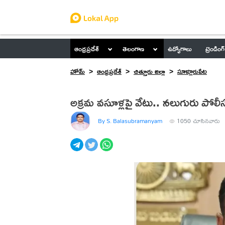
ఆంధ్రప్రదేశ్
తెలంగాణ
ఉద్యోగాలు
ట్రెండింగ్
హోమ్
ఆంధ్రప్రదేశ్
చిత్తూరు జిల్లా
సూళ్లూరుపేట
అక్రమ వసూళ్లపై వేటు.. నలుగురు పోలీ
By S. Balasubramanyam
1050
చూసినవారు