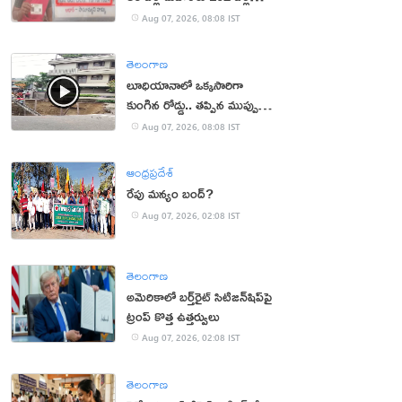
వయసు!
Aug 07, 2026, 08:08 IST
తెలంగాణ
లూధియానాలో ఒక్కసారిగా
కుంగిన రోడ్డు.. తప్పిన ముప్పు
(వీడియో)
Aug 07, 2026, 08:08 IST
ఆంధ్రప్రదేశ్
రేపు మన్యం బంద్‌?
Aug 07, 2026, 02:08 IST
తెలంగాణ
అమెరికాలో బర్త్‌రైట్ సిటిజన్‌షిప్‌పై
ట్రంప్ కొత్త ఉత్తర్వులు
Aug 07, 2026, 02:08 IST
తెలంగాణ