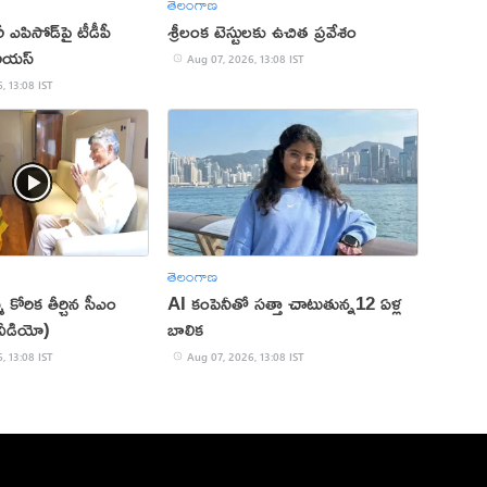
తెలంగాణ
ఎపిసోడ్‌పై టీడీపీ
శ్రీలంక టెస్టులకు ఉచిత ప్రవేశం
రియస్‌
Aug 07, 2026, 13:08 IST
, 13:08 IST
తెలంగాణ
 కోరిక తీర్చిన సీఎం
AI కంపెనీతో సత్తా చాటుతున్న12 ఏళ్ల
వీడియో)
బాలిక
, 13:08 IST
Aug 07, 2026, 13:08 IST