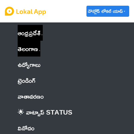
డౌన్లోడ్ లోకల్ యాప్
ఆంధ్రప్రదేశ్
తెలంగాణ
ఉద్యోగాలు
ట్రెండింగ్
వాతావరణం
🌟 వాట్సాప్ STATUS
వినోదం