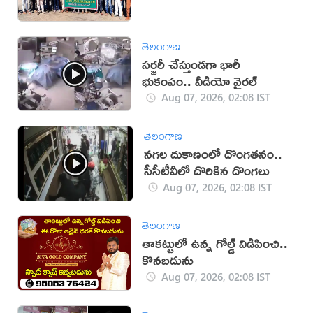
తెలంగాణ
సర్జరీ చేస్తుండగా భారీ
భుకంపం.. వీడియో వైరల్
Aug 07, 2026, 02:08 IST
తెలంగాణ
నగల దుకాణంలో దొంగతనం..
సీసీటీవీలో దొరికిన దొంగలు
Aug 07, 2026, 02:08 IST
తెలంగాణ
తాకట్టులో ఉన్న గోల్డ్ విడిపించి..
కొనబడును
Aug 07, 2026, 02:08 IST