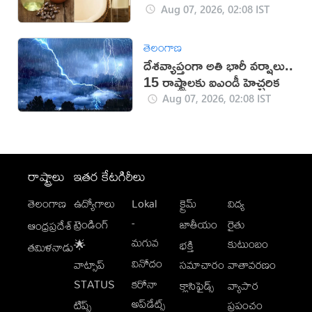
Aug 07, 2026, 02:08 IST
తెలంగాణ
దేశవ్యాప్తంగా అతి భారీ వర్షాలు..
15 రాష్ట్రాలకు ఐఎండీ హెచ్చరిక
Aug 07, 2026, 02:08 IST
రాష్ట్రాలు
ఇతర కేటగిరీలు
తెలంగాణ
ఉద్యోగాలు
Lokal
క్రైమ్
విద్య
-
ట్రెండింగ్
జాతీయం
రైతు
ఆంధ్రప్రదేశ్
మగువ
కుటుంబం
🌟
భక్తి
తమిళనాడు
వినోదం
వాట్సాప్
సమాచారం
వాతావరణం
STATUS
కరోనా
క్లాసిఫైడ్స్
వ్యాపార
అప్‌డేట్స్
టిప్స్
ప్రపంచం