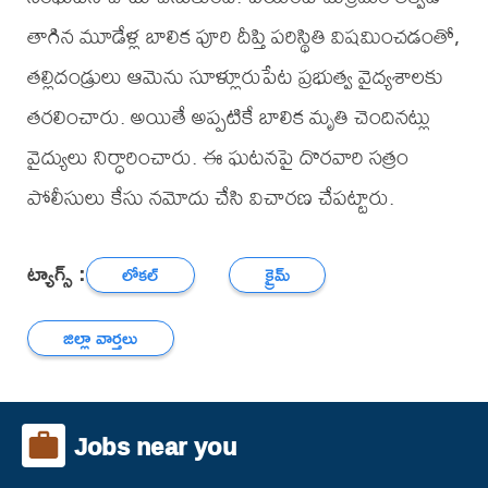
తాగిన మూడేళ్ల బాలిక పూరి దీప్తి పరిస్థితి విషమించడంతో,
తల్లిదండ్రులు ఆమెను సూళ్లూరుపేట ప్రభుత్వ వైద్యశాలకు
తరలించారు. అయితే అప్పటికే బాలిక మృతి చెందినట్లు
వైద్యులు నిర్ధారించారు. ఈ ఘటనపై దొరవారి సత్రం
పోలీసులు కేసు నమోదు చేసి విచారణ చేపట్టారు.
ట్యాగ్స్ :
లోకల్
క్రైమ్
జిల్లా వార్తలు
Jobs near you