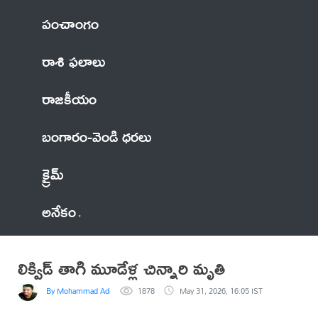
పంచాంగం
రాశి ఫలాలు
రాజకీయం
బంగారం-వెండి ధరలు
క్రైమ్
అనేకం
లిక్విడ్ తాగి మూడేళ్ల చిన్నారి మృతి
By Mohammad Adil Anwar
1878
May 31, 2026, 16:05 IST