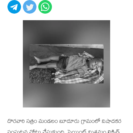
దొరవారి సత్రం మండలం బూదూరు గ్రామంలో విషాదకర
సంఘటన చోటు చేసుకుంది. పెయింట్ మిశ్రమం లిక్విడ్