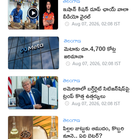
తెలంగాణ
ఇషాన్ కిషన్ డూప్ ఛాయ్ వాలా
వీడియో వైరల్
Aug 07, 2026, 02:08 IST
తెలంగాణ
మెటాకు రూ.4,700 కోట్ల
జరిమానా
Aug 07, 2026, 02:08 IST
తెలంగాణ
అమెరికాలో బర్త్‌రైట్ సిటిజన్‌షిప్‌పై
ట్రంప్ కొత్త ఉత్తర్వులు
Aug 07, 2026, 02:08 IST
తెలంగాణ
పిల్లల జుట్టుకు ఆముదం, కొబ్బరి
నూనె.. ఏది బెటర్?