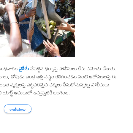
తో బుధవారం
వైసీపీ
చేపట్టిన ధర్నాపై పోలీసులు కేసు నమోదు చేశారు.
దాలు, తోపుడు బండ్ల ఆస్తి నష్టం కలిగించడం వంటి ఆరోపణలపై ఈ
 వ్యక్తులపై చట్టపరమైన చర్యలు తీసుకోనున్నట్లు పోలీసులు
యాక్ట్ అమలులో ఉన్నప్పటికీ జరిగింది.
రాజకీయాలు