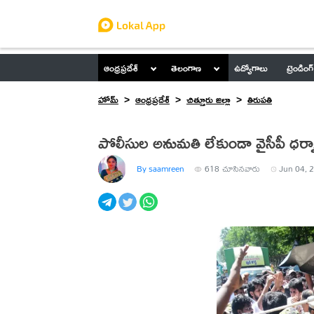
ఆంధ్రప్రదేశ్
తెలంగాణ
ఉద్యోగాలు
ట్రెండింగ్
హోమ్
ఆంధ్రప్రదేశ్
చిత్తూరు జిల్లా
తిరుపతి
పోలీసుల అనుమతి లేకుండా వైసీపీ ధర్
By saamreen
618
చూసినవారు
Jun 04, 