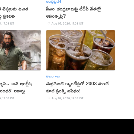
ఆంధ్రప్రదేశ్
క టెస్టులకు ఉచిత
సీఎం చంద్రబాబుపై టీడీపీ నేతల్లో
్డు ప్రకటన
అసంతృప్తి?
, 17:08 IST
Aug 07, 2026, 17:08 IST
తెలంగాణ
 వ్యూస్.. నాన్-ఇంగ్లీష్
పార్లమెంట్ క్యాంటీన్లలో 2003 నుంచే
రంధర్’ రికార్డు
కూల్ డ్రింక్స్ నిషేధం!
, 17:08 IST
Aug 07, 2026, 17:08 IST