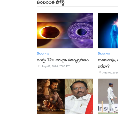
సంబంధిత పోస్ట్
తెలంగాణ
తెలంగాణ
ఆగస్టు 12న అరుదైన సూర్యగ్రహణం
మతిమరుపు,
ఇదేనా?
Aug 07, 2026, 17:08 IST
Aug 07, 2026