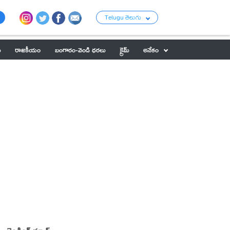
Telugu తెలుగు
ు
రాజకీయం
బంగారం-వెండి ధరలు
క్రైమ్
అనేకం