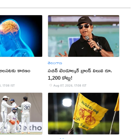
తెలంగాణ
 అలసటకు కారణం
సచిన్ టెండూల్కర్ బ్రాండ్ విలువ రూ.
1,200 కోట్లు!
, 17:08 IST
Aug 07, 2026, 17:08 IST