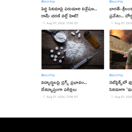
తెలంగాణ
తెలంగాణ
పెద్ది సినిమాపై పరుచూరి విశ్లేషణ..
భారత్-శ్రీలం
రామ్ చరణ్ వల్లే హిట్!
ప్రవేశం.. బోర
Aug 07, 2026, 17:08 IST
Aug 07, 2026
తెలంగాణ
తెలంగాణ
విద్యార్థులపై డ్రగ్స్ ప్రభావం..
నెట్‌ఫ్లిక్స్‌లో
దేశవ్యాప్తంగా పరీక్షలు
సినిమాగా ‘ధు
Aug 07, 2026, 17:08 IST
Aug 07, 2026