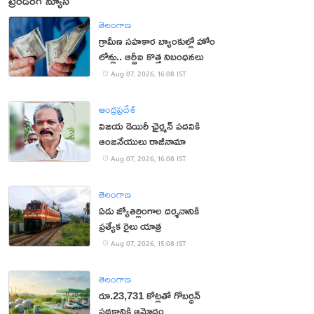
ట్రెండింగ్ న్యూస్
తెలంగాణ
గ్రామీణ సహకార బ్యాంకుల్లో హోం
లోన్లు.. ఆర్బీఐ కొత్త నిబంధనలు
Aug 07, 2026, 16:08 IST
ఆంధ్రప్రదేశ్
విజయ డెయిరీ ఛైర్మన్ పదవికి
ఆంజనేయులు రాజీనామా
Aug 07, 2026, 16:08 IST
తెలంగాణ
ఏడు జ్యోతిర్లింగాల దర్శనానికి
ప్రత్యేక రైలు యాత్ర
Aug 07, 2026, 15:08 IST
తెలంగాణ
రూ.23,731 కోట్లతో గోబర్ధన్
పథకానికి ఆమోదం