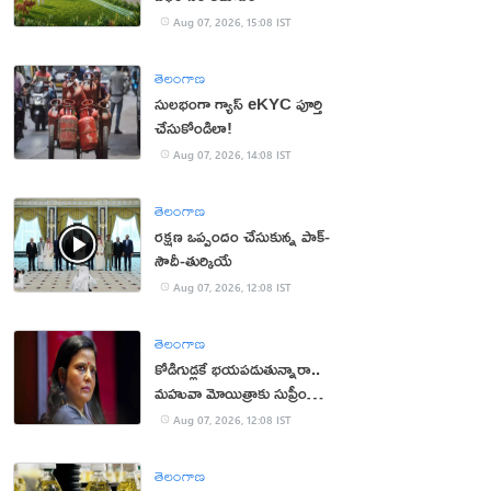
Aug 07, 2026, 15:08 IST
తెలంగాణ
సులభంగా గ్యాస్ eKYC పూర్తి
చేసుకోండిలా!
Aug 07, 2026, 14:08 IST
తెలంగాణ
రక్షణ ఒప్పందం చేసుకున్న పాక్‌-
సౌదీ-తుర్కియే
Aug 07, 2026, 12:08 IST
తెలంగాణ
కోడిగుడ్లకే భయపడుతున్నారా..
మహువా మోయిత్రాకు సుప్రీం
చురకలు
Aug 07, 2026, 12:08 IST
తెలంగాణ