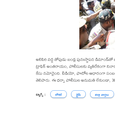
అలిపిరి వద్ద తోపుడు బండ్ల పునఃస్థాపన డిమాండ్‌
ట్రాఫిక్ అంతరాయం, పోలీసులకు వ్యతిరేకంగా నినా
కేసు నమోదైంది. వీడియో, ఫొటోల ఆధారంగా సంబంధిత
తెలిపారు. ఈ ధర్నా పోలీసుల అనుమతి లేకుండా, 30 
ట్యాగ్స్ :
లోకల్
క్రైమ్
జిల్లా వార్తలు