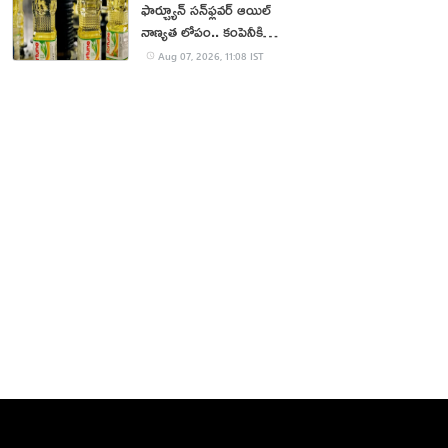
ఫార్చ్యూన్ సన్‌ఫ్లవర్ ఆయిల్
నాణ్యత లోపం.. కంపెనీకి
జరిమానా
Aug 07, 2026, 11:08 IST