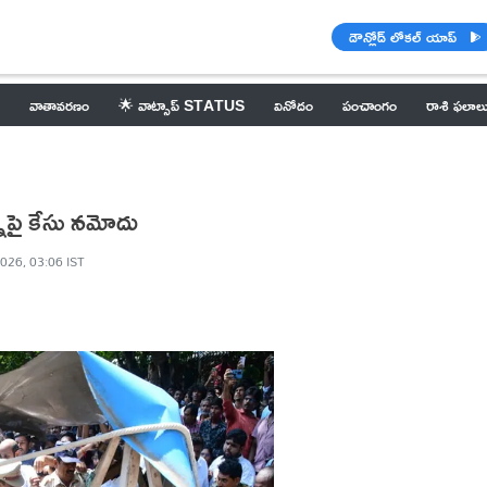
డౌన్లోడ్ లోకల్ యాప్
వాతావరణం
🌟 వాట్సాప్ STATUS
వినోదం
పంచాంగం
రాశి ఫలాల
నాపై కేసు నమోదు
2026, 03:06 IST