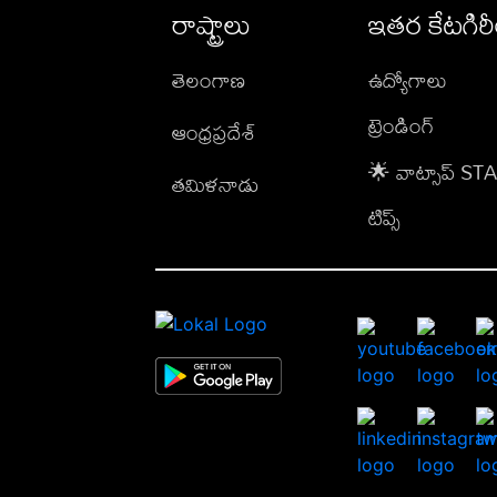
రాష్ట్రాలు
ఇతర కేటగిర
తెలంగాణ
ఉద్యోగాలు
ట్రెండింగ్
ఆంధ్రప్రదేశ్
🌟 వాట్సాప్ S
తమిళనాడు
టిప్స్