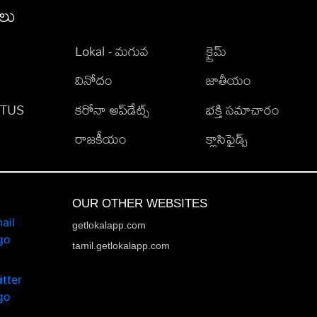
ీలు
Lokal - మగువ
క్రైమ్
వినోదం
జాతీయం
TATUS
కరోనా అప్‌డేట్స్
భక్తి సమాచారం
రాజకీయం
క్లాసిఫైడ్స్
OUR OTHER WEBSITES
getlokalapp.com
tamil.getlokalapp.com