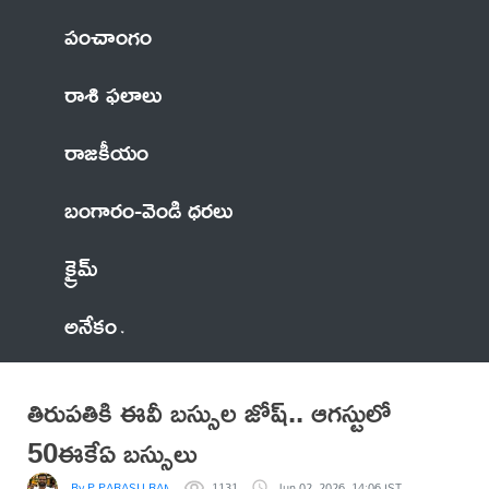
పంచాంగం
రాశి ఫలాలు
రాజకీయం
బంగారం-వెండి ధరలు
క్రైమ్
అనేకం
తిరుపతికి ఈవీ బస్సుల జోష్.. ఆగస్టులో
50ఈకేఏ బస్సులు
By P PARASU RAM
1131
Jun 02, 2026, 14:06 IST