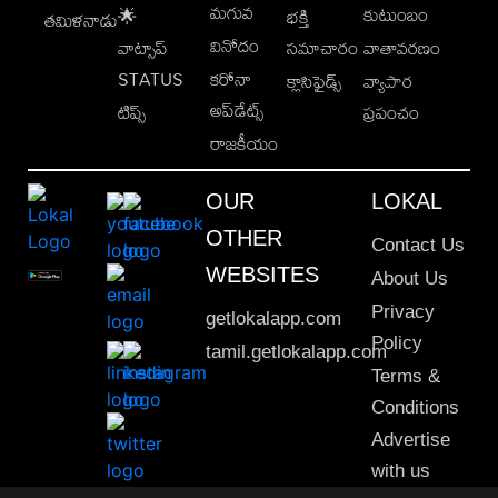
మగువ
కుటుంబం
🌟
భక్తి
తమిళనాడు
వినోదం
వాట్సాప్
సమాచారం
వాతావరణం
STATUS
కరోనా
క్లాసిఫైడ్స్
వ్యాపార
అప్‌డేట్స్
టిప్స్
ప్రపంచం
రాజకీయం
OUR
LOKAL
OTHER
Contact Us
WEBSITES
About Us
Privacy
getlokalapp.com
Policy
tamil.getlokalapp.com
Terms &
Conditions
Advertise
with us