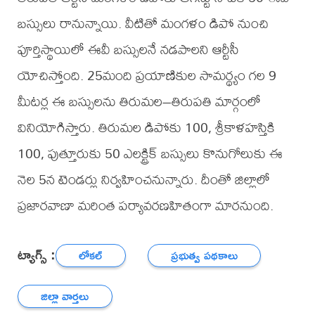
బస్సులు రానున్నాయి. వీటితో మంగళం డిపో నుంచి
పూర్తిస్థాయిలో ఈవీ బస్సులనే నడపాలని ఆర్టీసీ
యోచిస్తోంది. 25మంది ప్రయాణికుల సామర్థ్యం గల 9
మీటర్ల ఈ బస్సులను తిరుమల–తిరుపతి మార్గంలో
వినియోగిస్తారు. తిరుమల డిపోకు 100, శ్రీకాళహస్తికి
100, పుత్తూరుకు 50 ఎలక్ట్రిక్ బస్సులు కొనుగోలుకు ఈ
నెల 5న టెండర్లు నిర్వహించనున్నారు. దీంతో జిల్లాలో
ప్రజారవాణా మరింత పర్యావరణహితంగా మారనుంది.
ట్యాగ్స్ :
లోకల్
ప్రభుత్వ పథకాలు
జిల్లా వార్తలు