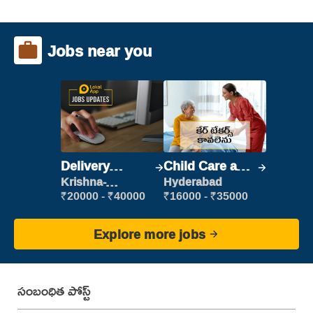
Jobs near you
Delivery
Child Care and
Executive
Patient care
Krishna-
Hyderabad
vijayawada
₹20000 - ₹40000
₹16000 - ₹35000
Explore more jobs
సంబంధిత పోస్ట్