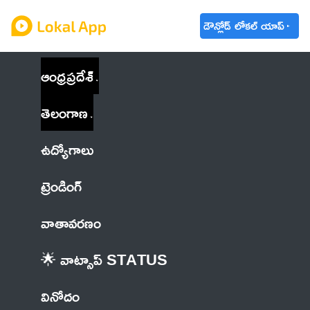
డౌన్లోడ్ లోకల్ యాప్
ఆంధ్రప్రదేశ్
తెలంగాణ
ఉద్యోగాలు
ట్రెండింగ్
వాతావరణం
🌟 వాట్సాప్ STATUS
వినోదం