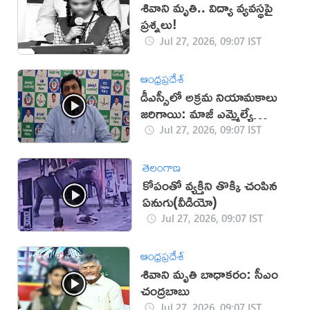
శివాని మృతి.. విద్యా వ్యవస్థపై
ప్రశ్నలు!
Jul 27, 2026, 09:07 IST
ఆంధ్రప్రదేశ్
డీఎస్సీలో అక్రమ నియామకాలు
జరిగాయి: మాజీ ఎమ్మెల్యే
(వీడియో)
Jul 27, 2026, 09:07 IST
తెలంగాణ
కోపంతో వ్యక్తిని తొక్కి చంపిన
ఏనుగు(వీడియో)
Jul 27, 2026, 09:07 IST
ఆంధ్రప్రదేశ్
శివాని మృతి బాధాకరం: సీఎం
చంద్రబాబు
Jul 27, 2026, 09:07 IST