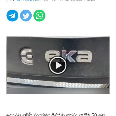
తిరుపతి ఆర్టీసీ మంగళం డిపోకు ఆగస్టు నాటికి 50 ఈవీ