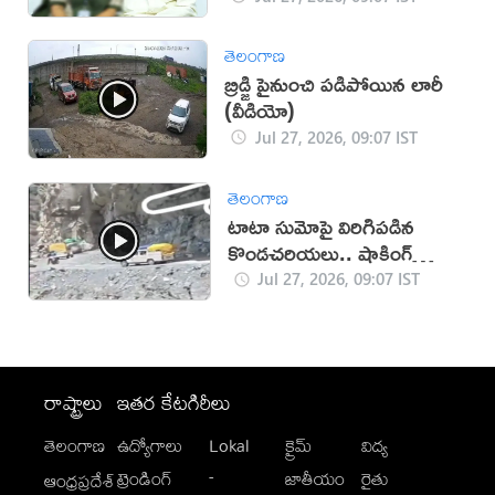
తెలంగాణ
బ్రిడ్జి పైనుంచి పడిపోయిన లారీ
(వీడియో)
Jul 27, 2026, 09:07 IST
తెలంగాణ
టాటా సుమోపై విరిగిపడిన
కొండచరియలు.. షాకింగ్
వీడియో
Jul 27, 2026, 09:07 IST
రాష్ట్రాలు
ఇతర కేటగిరీలు
తెలంగాణ
ఉద్యోగాలు
Lokal
క్రైమ్
విద్య
-
ట్రెండింగ్
జాతీయం
రైతు
ఆంధ్రప్రదేశ్