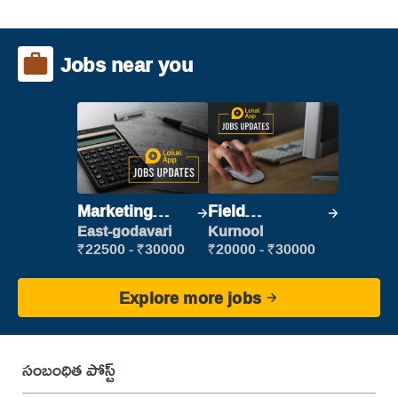
Jobs near you
Marketing
Field
Executive
Marketing
East-godavari
Kurnool
Executive
₹22500 - ₹30000
₹20000 - ₹30000
Explore more jobs
సంబంధిత పోస్ట్