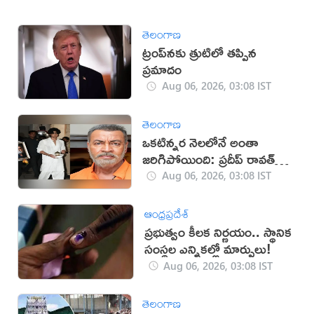
తెలంగాణ
ట్రంప్‌నకు త్రుటిలో తప్పిన
ప్రమాదం
Aug 06, 2026, 03:08 IST
తెలంగాణ
ఒకటిన్నర నెలలోనే అంతా
జరిగిపోయింది: ప్రదీప్ రావత్
కుమారుడు
Aug 06, 2026, 03:08 IST
ఆంధ్రప్రదేశ్
ప్రభుత్వం కీలక నిర్ణయం.. స్థానిక
సంస్థల ఎన్నికల్లో మార్పులు!
Aug 06, 2026, 03:08 IST
తెలంగాణ