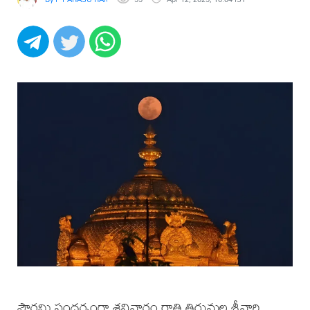
పౌర్ణమి సందర్భంగా శనివారం రాత్రి తిరుమల శ్రీవారి