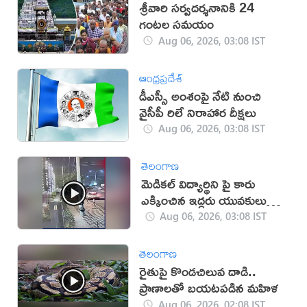
శ్రీవారి సర్వదర్శనానికి 24
గంటల సమయం
Aug 06, 2026, 03:08 IST
ఆంధ్రప్రదేశ్
డీఎస్సీ అంశంపై నేటి నుంచి
వైసీపీ రిలే నిరాహార దీక్షలు
Aug 06, 2026, 03:08 IST
తెలంగాణ
మెడికల్ విద్యార్థిని పై కారు
ఎక్కించిన ఇద్దరు యువకులు
(వీడియో)
Aug 06, 2026, 03:08 IST
తెలంగాణ
రైతుపై కొండచిలువ దాడి..
ప్రాణాలతో బయటపడిన మహిళ
Aug 06, 2026, 02:08 IST