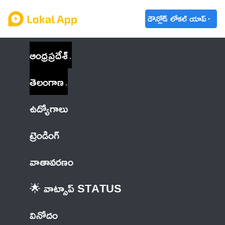
డౌన్లోడ్ లోకల్ యాప్
ఆంధ్రప్రదేశ్
తెలంగాణ
ఉద్యోగాలు
ట్రెండింగ్
వాతావరణం
🌟 వాట్సాప్ STATUS
వినోదం