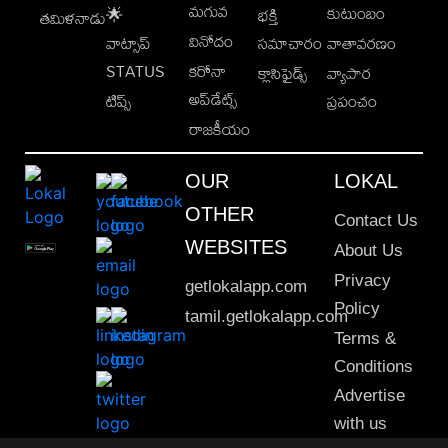
మగువ
కుటుంబం
🌟
భక్తి
తమిళనాడు
వినోదం
వాట్సాప్
సమాచారం
వాతావరణం
STATUS
కరోనా
క్లాసిఫైడ్స్
వ్యాపార
అప్‌డేట్స్
టిప్స్
ప్రపంచం
రాజకీయం
OUR
LOKAL
OTHER
Contact Us
WEBSITES
About Us
Privacy
getlokalapp.com
Policy
tamil.getlokalapp.com
Terms &
Conditions
Advertise
with us