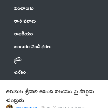
పంచాంగం
రాశి ఫలాలు
రాజకీయం
బంగారం-వెండి ధరలు
క్రైమ్
అనేకం
తిరుమల శ్రీవారి ఆనంద నిలయం పై పౌర్ణమి
చంద్రుడు
By P PARASU RAM
55
Apr 12, 2025, 16:04 IST