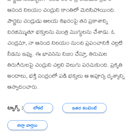
ఆనంద నిలయం చంద్రుని కాంతిలో మెరిసిపోయింది.
పౌర్ణమి చంద్రుడు ఆలయ శిఖరంపై తన ప్రకాశాన్ని
విరజిమ్ముతూ భక్తులను మంత్ర ముగ్ధులను చేశాడు. ఓ
చంద్రమా, నా ఆనంద నిలయం నుంచి ప్రపంచానికి చల్లటి
నీడను ఇవ్వు. ఈ భావనను నిజం చేస్తూ, తిరుమల
తిరుగిరులపై చంద్రుని చల్లని వెలుగు పరచుకుంది. ప్రకృతి
అందాలు, భక్తి సంద్రంలో పడి భక్తులు ఆ అపూర్వ దృశ్యాన్ని
ఆస్వాదించారు.
ట్యాగ్స్ :
లోకల్
ఇతర కంటెంట్
జిల్లా వార్తలు