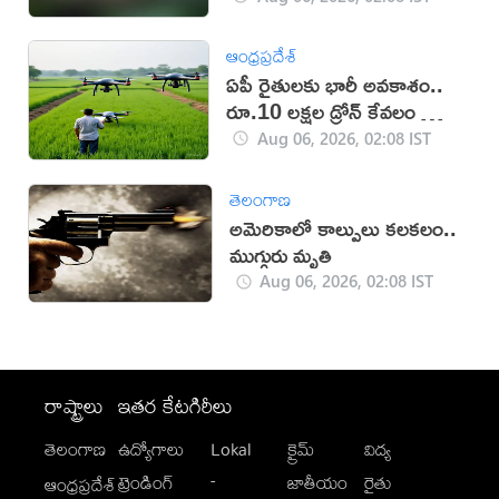
ఆంధ్రప్రదేశ్
ఏపీ రైతులకు భారీ అవకాశం..
రూ.10 లక్షల డ్రోన్ కేవలం రూ.2
లక్షలకే!
Aug 06, 2026, 02:08 IST
తెలంగాణ
అమెరికాలో కాల్పులు కలకలం..
ముగ్గురు మృతి
Aug 06, 2026, 02:08 IST
రాష్ట్రాలు
ఇతర కేటగిరీలు
తెలంగాణ
ఉద్యోగాలు
Lokal
క్రైమ్
విద్య
-
ట్రెండింగ్
జాతీయం
రైతు
ఆంధ్రప్రదేశ్