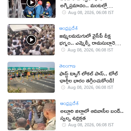
అగ్నిప్రమాదం.. మంటల్లో
కాలిపోయిన మద్యం బాటిళ్లు
Aug 08, 2026, 06:08 IST
ఆంధ్రప్రదేశ్
జమ్మలమడుగులో వైసీపీ దీక్ష
భగ్నం.. ఎమ్మెల్సీ రామసుబ్బారెడ్డి
అరెస్ట్ (వీడియో)
Aug 08, 2026, 06:08 IST
తెలంగాణ
ఫాస్ట్ ట్యాగ్ లోకల్ పాస్.. టోల్
ఛార్జీల భారం తగ్గించుకోండి!
Aug 08, 2026, 06:08 IST
ఆంధ్రప్రదేశ్
అల్లూరి జిల్లాలో ఆదివాసీల బంద్..
స్వల్ప ఉద్రిక్తత
Aug 08, 2026, 06:08 IST