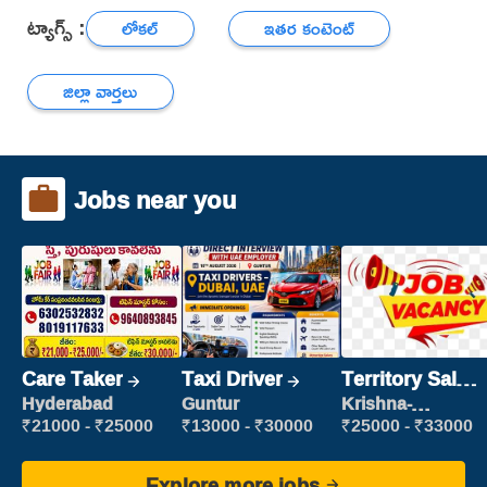
ట్యాగ్స్ :
లోకల్
ఇతర కంటెంట్
జిల్లా వార్తలు
Jobs near you
Care Taker
Taxi Driver
Territory Sales
Manager
Hyderabad
Guntur
Krishna-
vijayawada
₹21000 - ₹25000
₹13000 - ₹30000
₹25000 - ₹33000
Explore more jobs