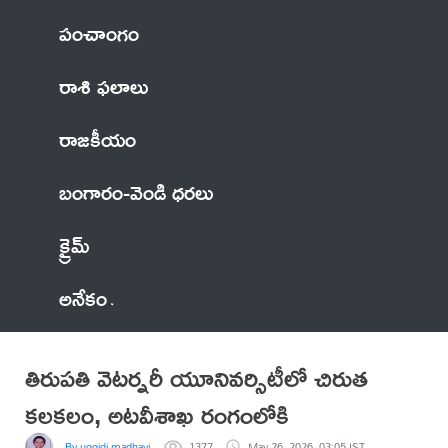
పంచాంగం
రాశి ఫలాలు
రాజకీయం
బంగారం-వెండి ధరలు
క్రైమ్
అనేకం
తిరుపతి వెటర్నరీ యూనివర్సిటీలో చిరుత
కలకలం, అటవీశాఖ రంగంలోకి
By uggidi madhavi
1377
May 26, 2026, 03:05 IST