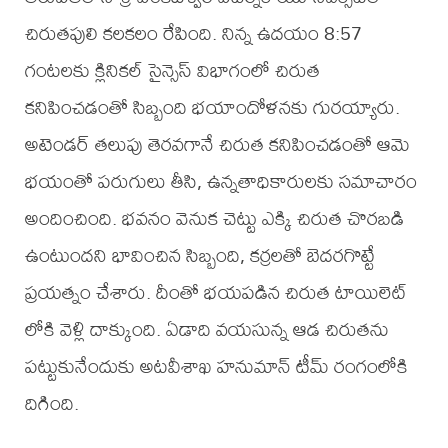
చిరుతపులి కలకలం రేపింది. నిన్న ఉదయం 8:57
గంటలకు క్లినికల్ సైన్సెస్ విభాగంలో చిరుత
కనిపించడంతో సిబ్బంది భయాందోళనకు గురయ్యారు.
అటెండర్ తలుపు తెరవగానే చిరుత కనిపించడంతో ఆమె
భయంతో పరుగులు తీసి, ఉన్నతాధికారులకు సమాచారం
అందించింది. భవనం వెనుక చెట్టు ఎక్కి చిరుత చొరబడి
ఉంటుందని భావించిన సిబ్బంది, కర్రలతో బెదరగొట్టే
ప్రయత్నం చేశారు. దీంతో భయపడిన చిరుత టాయిలెట్
లోకి వెళ్లి దాక్కుంది. ఏడాది వయసున్న ఆడ చిరుతను
పట్టుకునేందుకు అటవీశాఖ హనుమాన్ టీమ్ రంగంలోకి
దిగింది.