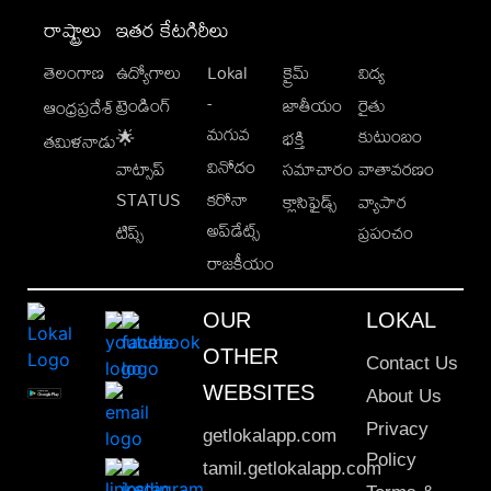
రాష్ట్రాలు
ఇతర కేటగిరీలు
తెలంగాణ
ఉద్యోగాలు
Lokal
క్రైమ్
విద్య
-
ట్రెండింగ్
జాతీయం
రైతు
ఆంధ్రప్రదేశ్
మగువ
కుటుంబం
🌟
భక్తి
తమిళనాడు
వినోదం
వాట్సాప్
సమాచారం
వాతావరణం
STATUS
కరోనా
క్లాసిఫైడ్స్
వ్యాపార
అప్‌డేట్స్
టిప్స్
ప్రపంచం
రాజకీయం
OUR
LOKAL
OTHER
Contact Us
WEBSITES
About Us
Privacy
getlokalapp.com
Policy
tamil.getlokalapp.com