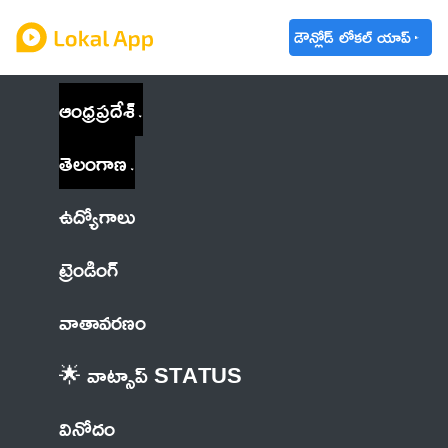
డౌన్లోడ్ లోకల్ యాప్
ఆంధ్రప్రదేశ్
తెలంగాణ
ఉద్యోగాలు
ట్రెండింగ్
వాతావరణం
🌟 వాట్సాప్ STATUS
వినోదం