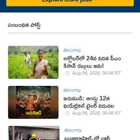
సంబంధిత పోస్ట్
తెలంగాణ
అక్టోబర్‌లో 24వ విడత పీఎం
కిసాన్ డబ్బులు జమ!
Aug 08, 2026, 06:08 IST
తెలంగాణ
ఇరుముడి: ఆగస్టు 12న
థియేట్రికల్ ట్రైలర్ విడుదల
Aug 08, 2026, 06:08 IST
తెలంగాణ
బంజారాహిల్స్‌లో భారీ