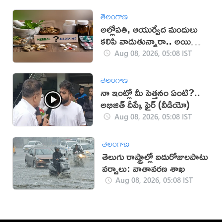
తెలంగాణ
అల్లోపతి, ఆయుర్వేద మందులు
కలిపి వాడుతున్నారా.. అయితే
జాగ్రత్త!
Aug 08, 2026, 05:08 IST
తెలంగాణ
నా ఇంట్లో మీ పెత్తనం ఏంటి?..
అభిజిత్‌ దీప్కే ఫైర్‌ (వీడియో)
Aug 08, 2026, 05:08 IST
తెలంగాణ
తెలుగు రాష్ట్రాల్లో ఐదురోజులపాటు
వర్షాలు: వాతావరణ శాఖ
Aug 08, 2026, 05:08 IST