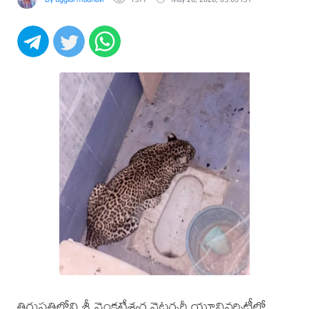
తిరుపతిలోని శ్రీ వెంకటేశ్వర వెటర్నరీ యూనివర్సిటీలో