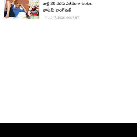
జులై 20 వరకు సజీవంగా ఉంటా:
సోనమ్‌ వాంగ్‌చుక్‌
Jul 17, 2026, 06:07 IST