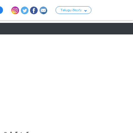
Telugu తెలుగు
వినోదం
పంచాంగం
రాశి ఫలాలు
రాజకీయం
బంగారం-వెండి ధరలు
క్ర