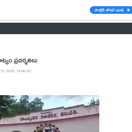
డౌన్లోడ్ లోకల్ యాప్
వాతావరణం
బడ్జెట్ 2023-24
🌟 వాట్సాప్ STATUS
ఐపీఎల్ 2021
ాట్యం ప్రదర్శనలు
 15, 2025, 14:06 IST