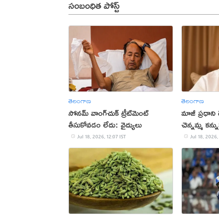
సంబంధిత పోస్ట్
తెలంగాణ
తెలంగాణ
సోనమ్‌ వాంగ్‌చుక్‌ ట్రీట్‌మెంట్‌
మాజీ ప్రధాని
తీసుకోవడం లేదు: వైద్యులు
చెన్నమ్మ కన
Jul 18, 2026, 12:07 IST
Jul 18, 2026,