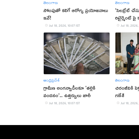
తెలంగాణ
తెలంగాణ
సోంపుతో కలిగే ఆరోగ్య ప్రయోజనాలు
'సెలబ్రేట్ చే
ఇవే!
రిటైర్మెంట్ పై
Jul 18, 2026, 10:07 IST
Jul 18, 2026,
ఆంధ్రప్రదేశ్
తెలంగాణ
గ్రామీణ అంగన్వాడీలకూ 'తల్లికి
చిరంజీవికి పెళ
వందనం'.. ఉత్తర్వులు జారీ
గణేశ్
Jul 18, 2026, 10:07 IST
Jul 18, 2026,