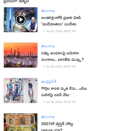
ట్రెండింగ్ న్యూస్
తెలంగాణ
అంతరిక్షంలోకి ప్రధాని మోదీ
'వందేమాతరం' సందేశం
Jul 18, 2026, 09:07 IST
తెలంగాణ
రష్యా ఇంధనంపై అమెరికా
సుంకాలు.. భారత్‌కు ముప్పు?
Jul 18, 2026, 04:07 IST
ఆంధ్రప్రదేశ్
గొర్రెల కాపరి మృతి కేసు.. ఎస్ఐ
సునీల్‌పై బదిలీ వేటు
Jul 18, 2026, 03:07 IST
తెలంగాణ
2027లో ప్లాస్టిక్ నోట్లు
రానున్నాయా?