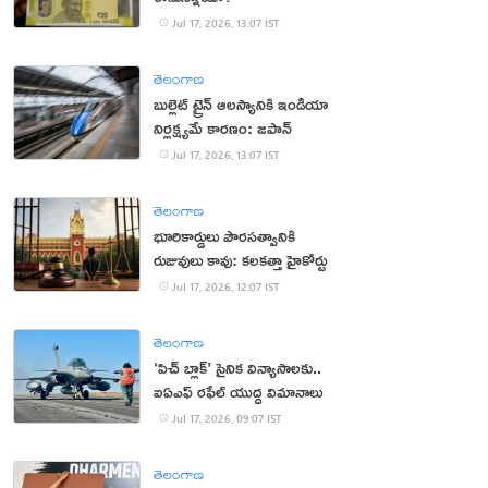
Jul 17, 2026, 13:07 IST
తెలంగాణ
బుల్లెట్ ట్రైన్ ఆలస్యానికి ఇండియా
నిర్లక్ష్యమే కారణం: జపాన్
Jul 17, 2026, 13:07 IST
తెలంగాణ
భూరికార్డులు పౌరసత్వానికి
రుజువులు కావు: కలకత్తా హైకోర్టు
Jul 17, 2026, 12:07 IST
తెలంగాణ
‘పిచ్ బ్లాక్’ సైనిక విన్యాసాల‌కు..
ఐఏఎఫ్ ర‌ఫేల్ యుద్ధ విమానాలు
Jul 17, 2026, 09:07 IST
తెలంగాణ