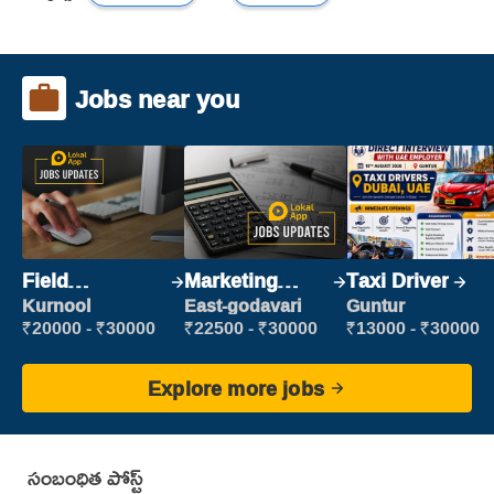
Jobs near you
Field
Marketing
Taxi Driver
Marketing
Executive
Kurnool
East-godavari
Guntur
Executive
₹20000 - ₹30000
₹22500 - ₹30000
₹13000 - ₹30000
Explore more jobs
సంబంధిత పోస్ట్