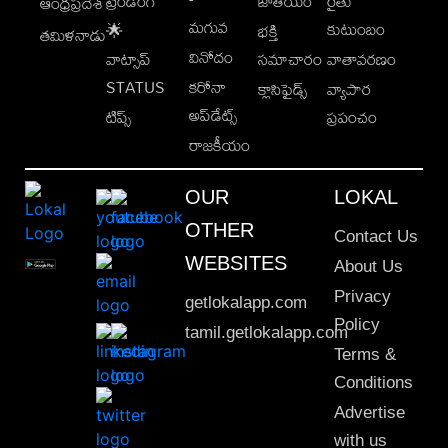
ట్రెండింగ్
జాతీయం
రైతు
ఆంధ్రప్రదేశ్
మగువ
కుటుంబం
🌟
భక్తి
తమిళనాడు
వినోదం
వాట్సాప్
సమాచారం
వాతావరణం
STATUS
కరోనా
క్లాసిఫైడ్స్
వ్యాపార
అప్‌డేట్స్
టిప్స్
ప్రపంచం
రాజకీయం
OUR
LOKAL
OTHER
Contact Us
WEBSITES
About Us
Privacy
getlokalapp.com
Policy
tamil.getlokalapp.com
Terms &
Conditions
Advertise
with us