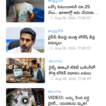
ఆంధ్రప్రదేశ్
ఒక్కో కుటుంబానికి రూ.25
వేలు.. ఖాతాల్లో జ‌మ చేయ‌నున్న
ప్ర‌భుత్వం..!
Aug 06, 2026, 17:08 IST
ఆంధ్రప్రదేశ్
వైసీపీ తీరుపై మంత్రి లోకేష్ తీవ్ర
విమర్శలు
Aug 06, 2026, 17:08 IST
తెలంగాణ
రైల్వే తత్కాల్ టికెట్ బుకింగ్‌లో
కొత్త టోకెన్ విధానం అమలు
Aug 06, 2026, 17:08 IST
తెలంగాణ
VIDEO: బస్సు కింద పడ్డ
బైకర్.. యువకుడు మృతి!