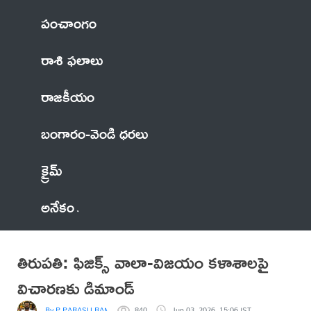
పంచాంగం
రాశి ఫలాలు
రాజకీయం
బంగారం-వెండి ధరలు
క్రైమ్
అనేకం
తిరుపతి: ఫిజిక్స్ వాలా-విజయం కళాశాలపై
విచారణకు డిమాండ్
By P PARASU RAM
840
Jun 03, 2026, 15:06 IST