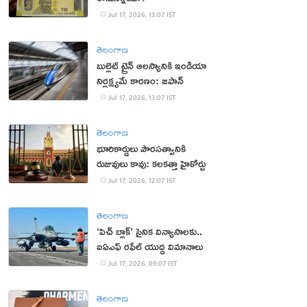
Jul 17, 2026, 13:07 IST
తెలంగాణ
బుల్లెట్ ట్రైన్ ఆలస్యానికి ఇండియా
నిర్లక్ష్యమే కారణం: జపాన్
Jul 17, 2026, 13:07 IST
తెలంగాణ
భూరికార్డులు పౌరసత్వానికి
రుజువులు కావు: కలకత్తా హైకోర్టు
Jul 17, 2026, 12:07 IST
తెలంగాణ
‘పిచ్ బ్లాక్’ సైనిక విన్యాసాల‌కు..
ఐఏఎఫ్ ర‌ఫేల్ యుద్ధ విమానాలు
Jul 17, 2026, 09:07 IST
తెలంగాణ