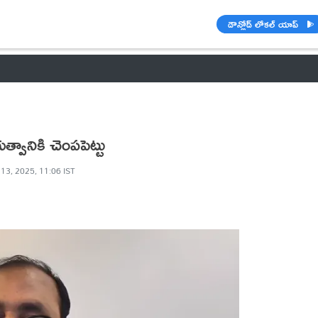
డౌన్లోడ్ లోకల్ యాప్
వాతావరణం
బడ్జెట్ 2023-24
🌟 వాట్సాప్ STATUS
ఐపీఎల్ 2021
ుత్వానికి చెంపపెట్టు
 13, 2025, 11:06 IST