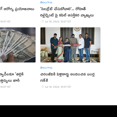
తెలంగాణ
గే ఆరోగ్య ప్రయోజనాలు
'సెలబ్రేట్ చేసుకోవాలి'.. రోహిత్
రిటైర్మెంట్ పై కపిల్ ఆసక్తికర వ్యాఖ్యలు
 10:07 IST
Jul 18, 2026, 10:07 IST
తెలంగాణ
వాడీలకూ 'తల్లికి
చిరంజీవికి పెళ్లికార్డు అందించిన బండ్ల
తర్వులు జారీ
గణేశ్
 10:07 IST
Jul 18, 2026, 10:07 IST