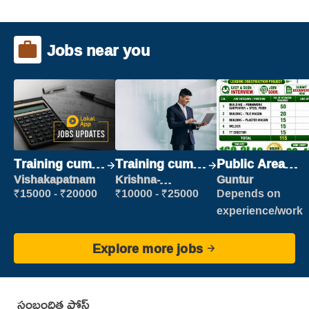
Jobs near you
Training cum
Training cum
Public Area
Placement
Placement
Cleaner
Vishakapatnam
Krishna-
Guntur
vijayawada
₹15000 - ₹20000
₹10000 - ₹25000
Depends on
experience/work
Explore more jobs
సంబంధిత పోస్ట్