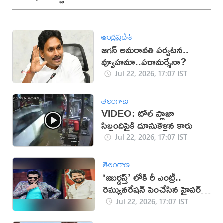
ఆంధ్రప్రదేశ్
జగన్ అమరావతి పర్యటన..
వ్యూహమా..పరామర్శేనా?
Jul 22, 2026, 17:07 IST
తెలంగాణ
VIDEO: టోల్ ప్లాజా
సిబ్బందిపైకి దూసుకెళ్లిన కారు
Jul 22, 2026, 17:07 IST
తెలంగాణ
‘జబర్దస్త్’ లోకి రీ ఎంట్రీ..
రెమ్యునరేషన్ పెంచేసిన హైపర్
ఆది!
Jul 22, 2026, 17:07 IST