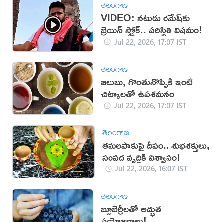
తెలంగాణ
VIDEO: నటుడు రమేష్‌‌కు
బ్రెయిన్ స్ట్రోక్.. పరిస్థితి విషమం!
Jul 22, 2026, 17:07 IST
తెలంగాణ
జలుబు, గొంతునొప్పికి ఇంటి
చిట్కాలతో ఉపశమనం
Jul 22, 2026, 17:07 IST
తెలంగాణ
తమలపాకుపై దీపం.. శుభశక్తులు,
సంపద వృద్ధికి విశ్వాసం!
Jul 22, 2026, 16:07 IST
తెలంగాణ
బ్లూబెర్రీలతో అద్భుత
ప్రయోజనాలు!