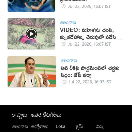
Jul 22, 2026, 16:07 IST
తెలంగాణ
VIDEO: మహిళను చంపి,
మృతదేహాన్ని చెరువులో పడేసిన
దుండగులు!
Jul 22, 2026, 16:07 IST
తెలంగాణ
నీట్ లీక్‌పై పార్లమెంట్‌లో చర్చకు
సిద్ధం: జేపీ నడ్డా
Jul 22, 2026, 16:07 IST
రాష్ట్రాలు
ఇతర కేటగిరీలు
తెలంగాణ
ఉద్యోగాలు
Lokal
క్రైమ్
విద్య