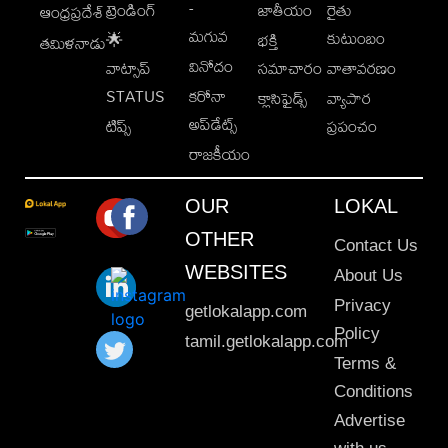
-
ట్రెండింగ్
జాతీయం
రైతు
ఆంధ్రప్రదేశ్
మగువ
కుటుంబం
🌟
భక్తి
తమిళనాడు
వినోదం
వాట్సాప్
సమాచారం
వాతావరణం
STATUS
కరోనా
క్లాసిఫైడ్స్
వ్యాపార
అప్‌డేట్స్
టిప్స్
ప్రపంచం
రాజకీయం
OUR
LOKAL
OTHER
Contact Us
WEBSITES
About Us
Privacy
getlokalapp.com
Policy
tamil.getlokalapp.com
Terms &
Conditions
Advertise