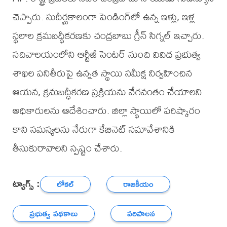
చెప్పారు. సుదీర్ఘకాలంగా పెండింగ్‌లో ఉన్న ఇళ్లు, ఇళ్ల
స్థలాల క్రమబద్ధీకరణకు చంద్రబాబు గ్రీన్ సిగ్నల్ ఇచ్చారు.
సచివాలయంలోని ఆర్టీజీ సెంటర్ నుంచి వివిధ ప్రభుత్వ
శాఖల పనితీరుపై ఉన్నత స్థాయి సమీక్ష నిర్వహించిన
ఆయన, క్రమబద్ధీకరణ ప్రక్రియను వేగవంతం చేయాలని
అధికారులను ఆదేశించారు. జిల్లా స్థాయిలో పరిష్కారం
కాని సమస్యలను నేరుగా కేబినెట్ సమావేశానికి
తీసుకురావాలని స్పష్టం చేశారు.
ట్యాగ్స్ :
లోకల్
రాజకీయం
ప్రభుత్వ పథకాలు
పరిపాలన