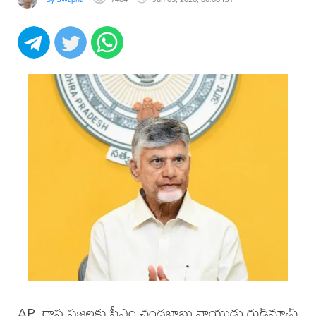
AP: రాష్ట్ర ప్రజలకు సీఎం చంద్రబాబు నాయుడు గుడ్‌న్యూస్