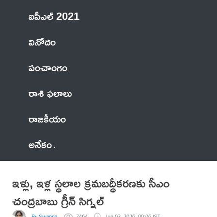
ఐపీఎల్ 2021
వినోదం
పంచాంగం
రాశి ఫలాలు
రాజకీయం
అనేకం
ఇళ్లు, ఇళ్ల స్థలాల క్రమబద్ధీకరణకు సీఎం
చంద్రబాబు గ్రీన్ సిగ్నల్
By Swapna
7464
Jun 03, 2026, 00:06 IST