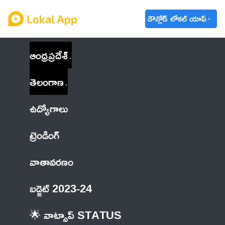
డౌన్లోడ్ లోకల్ యాప్
ఆంధ్రప్రదేశ్
తెలంగాణ
ఉద్యోగాలు
ట్రెండింగ్
వాతావరణం
బడ్జెట్ 2023-24
🌟 వాట్సాప్ STATUS