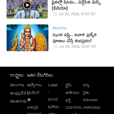
ఫైనల్లో ఓటమి.. ఏడ్చేసిన మెస్సీ
(వీడియో)
Jul 20, 2026, 01:07 IST
తెలంగాణ
స్కంద షష్టి.. ఇవాళ ప్రత్యేక
పూజలు చేస్తే శుభప్రదం!
Jul 20, 2026, 01:07 IST
రాష్ట్రాలు
ఇతర కేటగిరీలు
తెలంగాణ
ఉద్యోగాలు
Lokal
క్రైమ్
విద్య
-
ట్రెండింగ్
జాతీయం
రైతు
ఆంధ్రప్రదేశ్
మగువ
కుటుంబం
🌟
భక్తి
తమిళనాడు
వినోదం
వాట్సాప్
సమాచారం
వాతావరణం