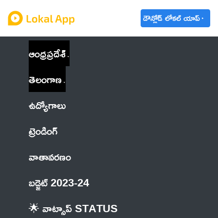
డౌన్లోడ్ లోకల్ యాప్
ఆంధ్రప్రదేశ్
తెలంగాణ
ఉద్యోగాలు
ట్రెండింగ్
వాతావరణం
బడ్జెట్ 2023-24
🌟 వాట్సాప్ STATUS