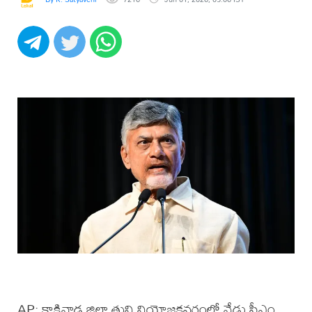
AP: కాకినాడ జిల్లా తుని నియోజకవర్గంలో నేడు సీఎం