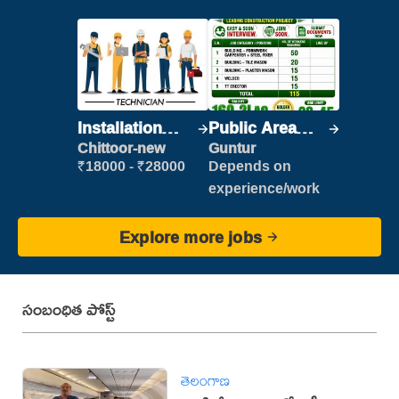
Installation
Public Area
Engineer/
Cleaner
Chittoor-new
Guntur
Helper
₹18000 - ₹28000
Depends on
experience/work
Explore more jobs
సంబంధిత పోస్ట్
తెలంగాణ