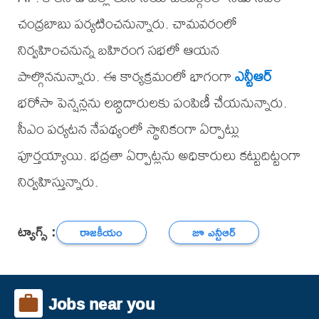
చంద్రబాబు పర్యటించనున్నారు. చామవరంలో
నిర్వహించనున్న బహిరంగ సభలో ఆయన
పాల్గొననున్నారు. ఈ కార్యక్రమంలో భాగంగా
ఎన్టీఆర్
భరోసా పెన్షన్లను లబ్ధిదారులకు పంపిణీ చేయనున్నారు.
సీఎం పర్యటన నేపథ్యంలో స్థానికంగా ఏర్పాట్లు
పూర్తయ్యాయి. భద్రతా ఏర్పాట్లను అధికారులు కట్టుదిట్టంగా
నిర్వహిస్తున్నారు.
ట్యాగ్స్ :
రాజకీయం
జూ ఎన్టీఆర్
Jobs near you