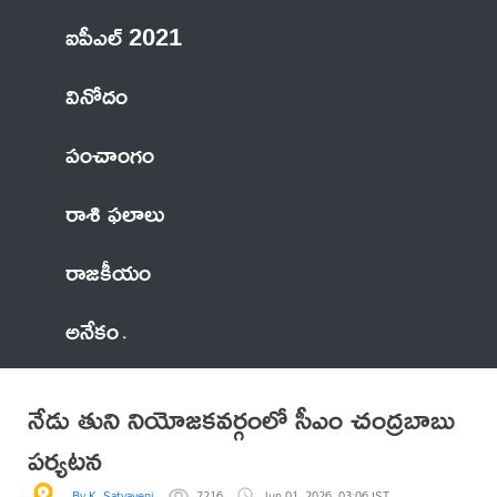
ఐపీఎల్ 2021
వినోదం
పంచాంగం
రాశి ఫలాలు
రాజకీయం
అనేకం
నేడు తుని నియోజకవర్గంలో సీఎం చంద్రబాబు
పర్యటన
By K. Satyaveni
7216
Jun 01, 2026, 03:06 IST