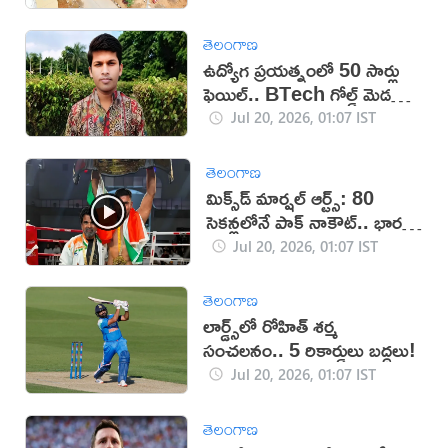
తెలంగాణ
ఉద్యోగ ప్రయత్నంలో 50 సార్లు
ఫెయిల్‌.. BTech గోల్డ్ మెడలిస్ట్
సూసైడ్
Jul 20, 2026, 01:07 IST
తెలంగాణ
మిక్స్‌డ్ మార్షల్ ఆర్ట్స్: 80
సెకన్లలోనే పాక్ నాకౌట్.. భారత్‌
ఘన విజయం (వీడియో)
Jul 20, 2026, 01:07 IST
తెలంగాణ
లార్డ్స్‌లో రోహిత్ శర్మ
సంచలనం.. 5 రికార్డులు బద్దలు!
Jul 20, 2026, 01:07 IST
తెలంగాణ