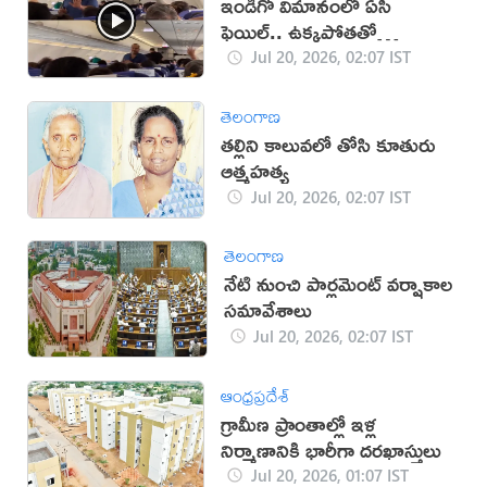
ఇండిగో విమానంలో ఏసీ
ఫెయిల్.. ఉక్కపోతతో
ప్రయాణికుల అవస్థలు (వీడియో)
Jul 20, 2026, 02:07 IST
తెలంగాణ
తల్లిని కాలువలో తోసి కూతురు
ఆత్మహత్య
Jul 20, 2026, 02:07 IST
తెలంగాణ
నేటి నుంచి పార్లమెంట్‌ వర్షాకాల
సమావేశాలు
Jul 20, 2026, 02:07 IST
ఆంధ్రప్రదేశ్
గ్రామీణ ప్రాంతాల్లో ఇళ్ల
నిర్మాణానికి భారీగా దరఖాస్తులు
Jul 20, 2026, 01:07 IST