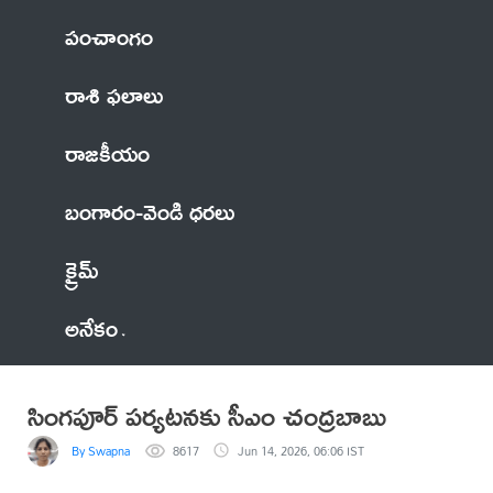
పంచాంగం
రాశి ఫలాలు
రాజకీయం
బంగారం-వెండి ధరలు
క్రైమ్
అనేకం
సింగపూర్ పర్యటనకు సీఎం చంద్రబాబు
By Swapna
8617
Jun 14, 2026, 06:06 IST