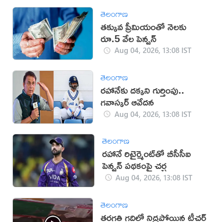
తెలంగాణ
తక్కువ ప్రీమియంతో నెలకు
రూ.5 వేల పెన్షన్
Aug 04, 2026, 13:08 IST
తెలంగాణ
రహానేకు దక్కని గుర్తింపు..
గవాస్కర్ ఆవేదన
Aug 04, 2026, 13:08 IST
తెలంగాణ
రహానే రిటైర్మెంట్‌తో బీసీసీఐ
పెన్షన్ పథకంపై చర్చ
Aug 04, 2026, 13:08 IST
తెలంగాణ
తరగతి గదిలో నిద్రపోయిన టీచర్