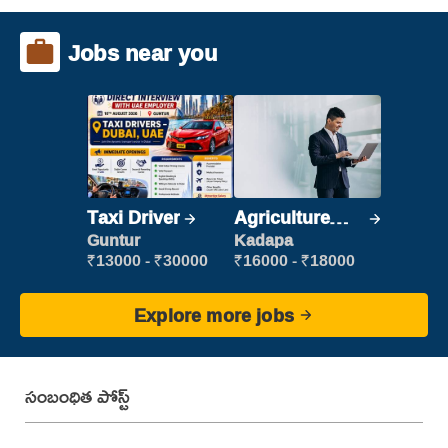
Jobs near you
Taxi Driver
Agriculture
Labour
Guntur
Kadapa
₹13000 - ₹30000
₹16000 - ₹18000
Explore more jobs
సంబంధిత పోస్ట్