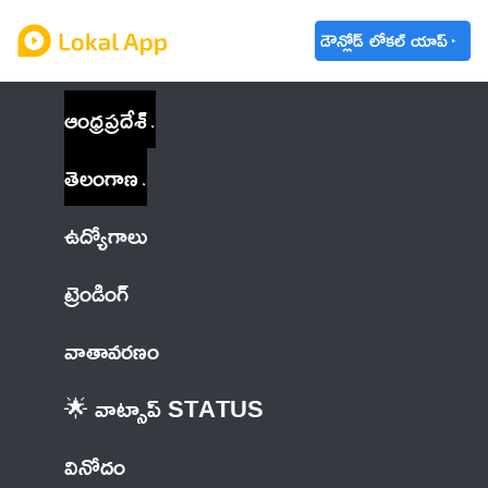
డౌన్లోడ్ లోకల్ యాప్
ఆంధ్రప్రదేశ్
తెలంగాణ
ఉద్యోగాలు
ట్రెండింగ్
వాతావరణం
🌟 వాట్సాప్ STATUS
వినోదం