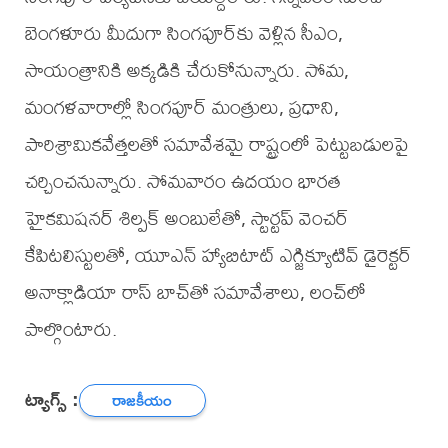
బెంగళూరు మీదుగా సింగపూర్‌కు వెళ్లిన సీఎం,
సాయంత్రానికి అక్కడికి చేరుకోనున్నారు. సోమ,
మంగళవారాల్లో సింగపూర్ మంత్రులు, ప్రధాని,
పారిశ్రామికవేత్తలతో సమావేశమై రాష్ట్రంలో పెట్టుబడులపై
చర్చించనున్నారు. సోమవారం ఉదయం భారత
హైకమిషనర్ శిల్పక్ అంబులేతో, స్టార్టప్ వెంచర్
కేపిటలిస్టులతో, యూఎన్ హ్యాబిటాట్ ఎగ్జిక్యూటివ్ డైరెక్టర్
అనాక్లాడియా రాస్ బాచ్‌తో సమావేశాలు, లంచ్‌లో
పాల్గొంటారు.
ట్యాగ్స్ :
రాజకీయం