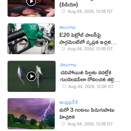
(వీడియో)
Aug 04, 2026, 13:08 IST
తెలంగాణ
E20 పెట్రోల్ పాలసీపై
పార్లమెంట్‌లో స్పష్టత ఇచ్చిన
కేంద్రం
Aug 04, 2026, 12:08 IST
తెలంగాణ
చనిపోయిన పిల్లను వదల్లేక
గుండెలవిసేలా రోదించిన తల్లి
డాల్ఫిన్ (వీడియో)
Aug 04, 2026, 12:08 IST
ఆంధ్రప్రదేశ్
మరో 3 గంటలు పిడుగుపాటు
హెచ్చరిక
Aug 04, 2026, 12:08 IST