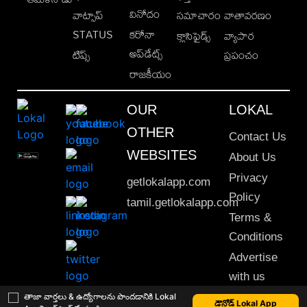
వినోదం
వాట్సాప్
సమాచారం
వాతావరణం
STATUS
కరోనా
క్లాసిఫైడ్స్
వ్యాపార
అప్‌డేట్స్
టిప్స్
ప్రపంచం
రాజకీయం
OUR
LOKAL
OTHER
Contact Us
WEBSITES
About Us
Privacy
getlokalapp.com
Policy
tamil.getlokalapp.com
Terms &
Conditions
Advertise
with us
Sitemap
తాజా వార్తలు & ఉద్యోగాలను పొందడానికి Lokal
డౌన్లోడ్ Lokal App