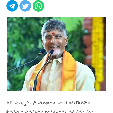
AP: ముఖ్యమంత్రి చంద్రబాబు నాయుడు రెండ్రోజుల
సింగపూర్ పర్యటనకు బయల్దేరారు. గన్నవరం నుంచి