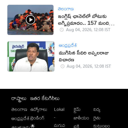
తెలంగాణ
ఇంగ్లిష్ ఛానెల్‌లో బోటుకు
అగ్నిప్రమాదం.. 157 మంది
సురక్షితం
Aug 04, 2026, 12:08 IST
ఆంధ్రప్రదేశ్
ముగిసిన సీదిరి అప్పలరాజు
విచారణ
Aug 04, 2026, 12:08 IST
రాష్ట్రాలు
ఇతర కేటగిరీలు
తెలంగాణ
ఉద్యోగాలు
Lokal
క్రైమ్
విద్య
-
ట్రెండింగ్
జాతీయం
రైతు
ఆంధ్రప్రదేశ్
మగువ
కుటుంబం
🌟
భక్తి
తమిళనాడు