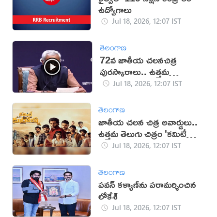
ఉద్యోగాలు
Jul 18, 2026, 12:07 IST
తెలంగాణ
72వ జాతీయ చలనచిత్ర
పురస్కారాలు.. ఉత్తమ
విమర్శకుడిగా సంజీవ్ శ్రీవాస్తవ
Jul 18, 2026, 12:07 IST
తెలంగాణ
జాతీయ చలన చిత్ర అవార్డులు..
ఉత్తమ తెలుగు చిత్రం 'కమిటీ
కుర్రోళ్లు'
Jul 18, 2026, 12:07 IST
తెలంగాణ
ప‌వ‌న్ క‌ళ్యాణ్‌ను ప‌రామ‌ర్శించిన
లోకేశ్
Jul 18, 2026, 12:07 IST