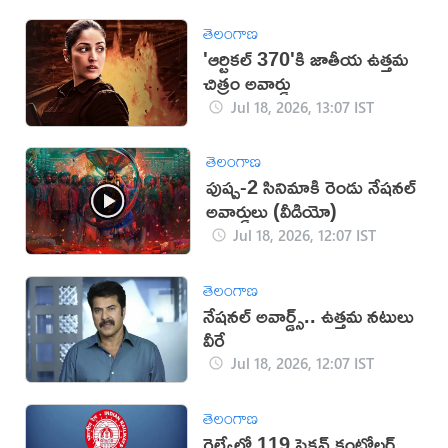
తెలంగాణ
'ఆర్టికల్ 370'కి జాతీయ ఉత్తమ
చిత్రం అవార్డు
Jul 18, 2026, 13:07 IST
తెలంగాణ
పుష్ప-2 సినిమాకి రెండు నేషనల్
అవార్డులు (వీడియో)
Jul 18, 2026, 12:07 IST
తెలంగాణ
నేషనల్ అవార్డ్స్.. ఉత్తమ నటులు
వీరే
Jul 18, 2026, 12:07 IST
తెలంగాణ
రైల్వేలో 119 సెక్షన్‌ కంట్రోలర్‌