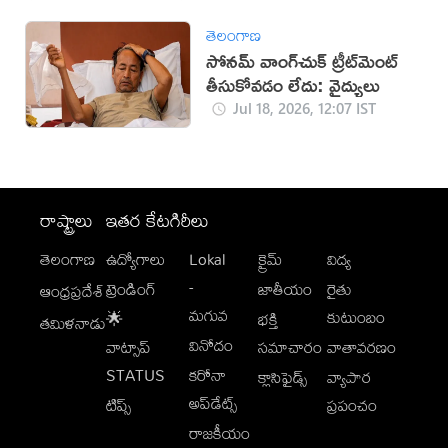
తెలంగాణ
సోనమ్‌ వాంగ్‌చుక్‌ ట్రీట్‌మెంట్‌
తీసుకోవడం లేదు: వైద్యులు
Jul 18, 2026, 12:07 IST
రాష్ట్రాలు
ఇతర కేటగిరీలు
తెలంగాణ
ఉద్యోగాలు
Lokal
క్రైమ్
విద్య
-
ట్రెండింగ్
జాతీయం
రైతు
ఆంధ్రప్రదేశ్
మగువ
కుటుంబం
🌟
భక్తి
తమిళనాడు
వినోదం
వాట్సాప్
సమాచారం
వాతావరణం
STATUS
కరోనా
క్లాసిఫైడ్స్
వ్యాపార
అప్‌డేట్స్
టిప్స్
ప్రపంచం
రాజకీయం