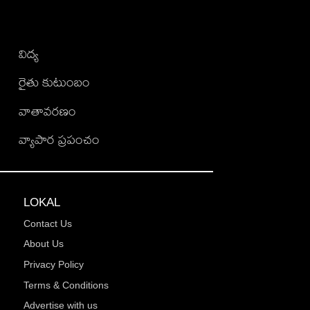
విద్య
రైతు కుటుంబం
వాతావరణం
వ్యాపార ప్రపంచం
LOKAL
Contact Us
About Us
Privacy Policy
Terms & Conditions
Advertise with us