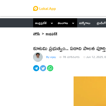
ఆంధ్రప్రదేశ్
తెలంగాణ
ఉద్యోగాలు
ట్రెండింగ్
హోమ్
ఆంధ్రప్రదేశ్
కూటమి ప్రభుత్వం.. ఏడాది పాలన పూర్తి
By vijay
78
చూసినవారు
Jun 12, 2025, 0