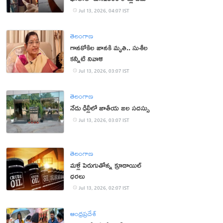
Jul 13, 2026, 04:07 IST
తెలంగాణ
గానకోకిల జానకి మృతి.. సుశీల
కన్నీటి నివాళి
Jul 13, 2026, 03:07 IST
తెలంగాణ
నేడు ఢిల్లీలో జాతీయ జల సదస్సు
Jul 13, 2026, 03:07 IST
తెలంగాణ
మళ్లీ పెరుగుతోన్న క్రూడాయిల్
ధరలు
Jul 13, 2026, 02:07 IST
ఆంధ్రప్రదేశ్