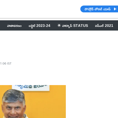
డౌన్లోడ్ లోకల్ యాప్
వాతావరణం
బడ్జెట్ 2023-24
🌟 వాట్సాప్ STATUS
ఐపీఎల్ 2021
1:06 IST