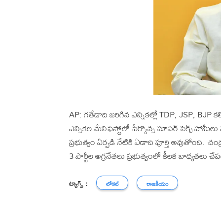
AP: గతేడాది జరిగిన ఎన్నికల్లో TDP, JSP, BJP క
ఎన్నికల మేనిఫెస్టోలో పేర్కొన్న సూపర్ సిక్స్ హామీ
ప్రభుత్వం ఏర్పడి నేటికి ఏడాది పూర్తి అవుతోంది. చ
3 పార్టీల అగ్రనేతలు ప్రభుత్వంలో కీలక బాధ్యతలు చ
ట్యాగ్స్ :
లోకల్
రాజకీయం