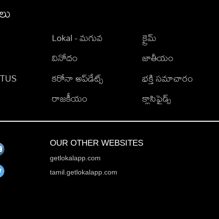
ీలు
Lokal - మగువ
క్రైమ్
వినోదం
జాతీయం
TATUS
కరోనా అప్‌డేట్స్
భక్తి సమాచారం
రాజకీయం
క్లాసిఫైడ్స్
OUR OTHER WEBSITES
getlokalapp.com
tamil.getlokalapp.com