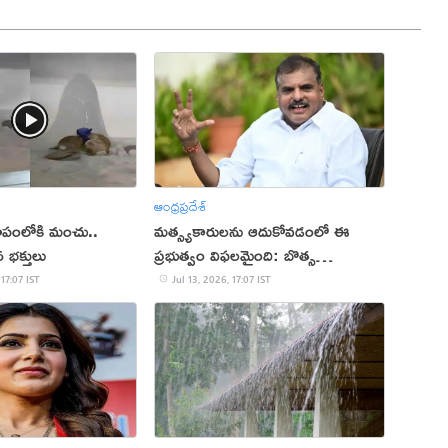
ఆంధ్రప్రదేశ్
ూపంలోకి మంచు..
మత్స్యకారులను ఆదుకోవడంలో ఈ
 భక్తులు
ప్రభుత్వం విఫలమైంది: బొత్స
సత్యనారాయణ
 17:07 IST
Jul 13, 2026, 17:07 IST