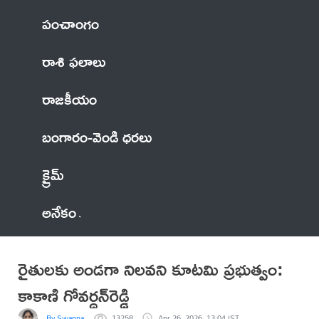
పంచాంగం
రాశి ఫలాలు
రాజకీయం
బంగారం-వెండి ధరలు
క్రైమ్
అనేకం
రైతులకు అండగా నిలవని కూటమి ప్రభుత్వం:
కాకాణి గోవర్ధన్‌రెడ్డి
By Swapna
13258
Apr 26, 2026, 13:04 IST