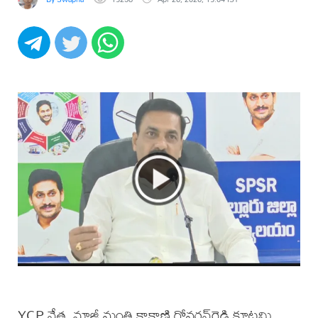
YCP నేత, మాజీ మంత్రి కాకాణి గోవర్ధన్‌రెడ్డి కూటమి