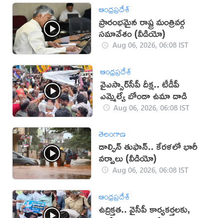
ఆంధ్రప్రదేశ్
ప్రారంభమైన రాష్ట్ర మంత్రివర్గ
సమావేశం (వీడియో)
Aug 06, 2026, 06:08 IST
ఆంధ్రప్రదేశ్
వైఎస్సార్‌సీపీ దీక్ష.. టీడీపీ
ఎమ్మెల్యే బోండా ఉమా దాడి
Aug 06, 2026, 06:08 IST
తెలంగాణ
డాల్ఫిన్ తుఫాన్.. కేరళలో భారీ
వర్షాలు (వీడియో)
Aug 06, 2026, 06:08 IST
ఆంధ్రప్రదేశ్
ఉద్రిక్తత.. వైసీపీ కార్యకర్తలకు,