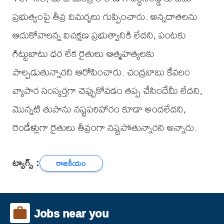
ప్రభుత్వంపై తీవ్ర విమర్శలు గుప్పించారు. అన్నదాతలను
ఆదుకోవాలన్న విచక్షణ ప్రభుత్వానికి లేదని, పంటకు
గిట్టుబాటు ధర లేక రైతులు ఆత్మహత్యలకు
పాల్పడుతున్నారని ఆరోపించారు. చంద్రబాబు కేవలం
వ్యాపార సంస్కర్తగా చెప్పుకోవడం తప్ప చేసిందేమీ లేదని,
మొన్నటి తుపాను నష్టపరిహారం కూడా అందలేదని,
రెండేళ్లుగా రైతులు తీవ్రంగా నష్టపోతున్నారని అన్నారు.
ట్యాగ్స్ :
రాజకీయం
Jobs near you