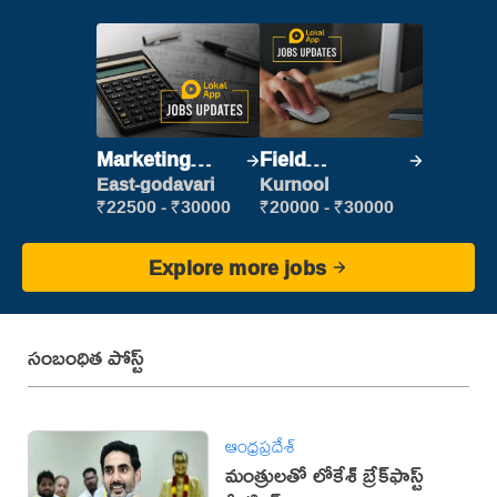
Marketing
Field
Executive
Marketing
East-godavari
Kurnool
Executive
₹22500 - ₹30000
₹20000 - ₹30000
Explore more jobs
సంబంధిత పోస్ట్
ఆంధ్రప్రదేశ్
మంత్రులతో లోకేశ్ బ్రేక్‌ఫాస్ట్