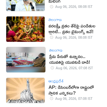
మీటింగ్
Aug 06, 2026, 08:08 IST
తెలంగాణ
వరలక్ష్మీ వ్రతం తేదీపై పండితుల
క్లారిటీ.. వ్రతం టైమింగ్స్ ఇవే!
Aug 06, 2026, 08:08 IST
తెలంగాణ
ప్రేమ పేరుతో ఉన్మాదం..
యువతిపై యువకుడి దాడి!
Aug 06, 2026, 07:08 IST
ఆంధ్రప్రదేశ్
AP: డిసెంబర్‌లోగా రాష్ట్రంలో
స్థానిక ఎన్నికలు?
Aug 06, 2026, 07:08 IST