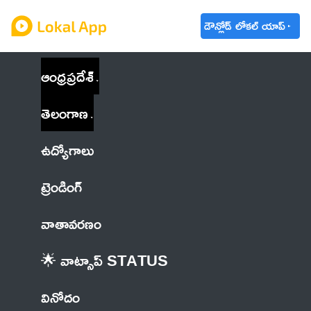
డౌన్లోడ్ లోకల్ యాప్
ఆంధ్రప్రదేశ్
తెలంగాణ
ఉద్యోగాలు
ట్రెండింగ్
వాతావరణం
🌟 వాట్సాప్ STATUS
వినోదం