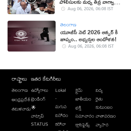
పోలీసులకు మధ్య తీవ్ర వాగ్వాదం
(VIDEO)
Aug 06, 2026, 06:08 IST
తెలంగాణ
యూజీసీ నెట్ 2026 ఆన్సర్ కీ
జాప్యం.. అభ్యర్థుల ఆందోళన!
Aug 06, 2026, 06:08 IST
రాష్ట్రాలు
ఇతర కేటగిరీలు
తెలంగాణ
ఉద్యోగాలు
Lokal
క్రైమ్
విద్య
-
ట్రెండింగ్
జాతీయం
రైతు
ఆంధ్రప్రదేశ్
మగువ
కుటుంబం
🌟
భక్తి
తమిళనాడు
వినోదం
వాట్సాప్
సమాచారం
వాతావరణం
STATUS
కరోనా
క్లాసిఫైడ్స్
వ్యాపార