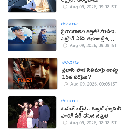
Aug 09, 2026, 09:08 IST
తెలంగాణ
ప్రియురాలిని కత్తితో పొడిచి,
పెట్రోల్ పోసి తగలబెట్టిన
ప్రియుడు!
Aug 09, 2026, 09:08 IST
తెలంగాణ
ప్రభాస్ ఫౌజీ సినిమాపై ఆగస్టు
15న సర్‌ప్రైజ్?
Aug 09, 2026, 09:08 IST
తెలంగాణ
మహేశ్‌ బర్త్‌డే.. క్యూట్‌ ఫ్యామిలీ
ఫొటో షేర్ చేసిన నమ్రత
Aug 09, 2026, 08:08 IST