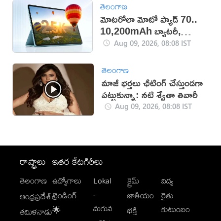
తెలంగాణ
మోటరోలా మోటో ప్యాడ్ 70..
10,200mAh బ్యాటరీ,
5Gతో కొత్త టాబ్లెట్ విడుదల
Aug 09, 2026, 08:08 IST
తెలంగాణ
మాజీ భర్తలు ఛీటింగ్ చేస్తుండగా
పట్టుకున్నా: నటి శ్వేతా తివారీ
Aug 09, 2026, 08:08 IST
రాష్ట్రాలు
ఇతర కేటగిరీలు
తెలంగాణ
ఉద్యోగాలు
Lokal
క్రైమ్
విద్య
-
ట్రెండింగ్
జాతీయం
రైతు
ఆంధ్రప్రదేశ్
మగువ
కుటుంబం
🌟
భక్తి
తమిళనాడు