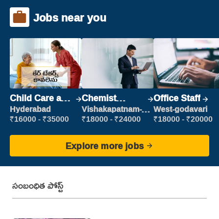
Jobs near you
Child Care and
Chemist
Office Staff
Patient care
Production
Hyderabad
Vishakapatnam-
West-godavari
new
Executive
₹16000 - ₹35000
₹18000 - ₹24000
₹18000 - ₹20000
Explore more jobs
సంబంధిత పోస్ట్