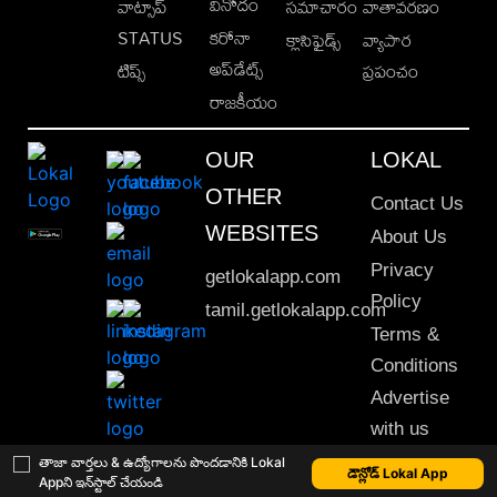
వినోదం
వాట్సాప్
సమాచారం
వాతావరణం
STATUS
కరోనా
క్లాసిఫైడ్స్
వ్యాపార
అప్‌డేట్స్
టిప్స్
ప్రపంచం
రాజకీయం
OUR
LOKAL
OTHER
Contact Us
WEBSITES
About Us
Privacy
getlokalapp.com
Policy
tamil.getlokalapp.com
Terms &
Conditions
Advertise
with us
Sitemap
తాజా వార్తలు & ఉద్యోగాలను పొందడానికి Lokal
డౌన్లోడ్ Lokal App
Appని ఇన్‌స్టాల్ చేయండి
This material may not be published, transmitted, rewritten or redistributed. © 2020 Lokal App. All rights reserved.