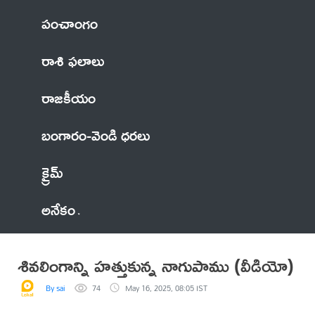
పంచాంగం
రాశి ఫలాలు
రాజకీయం
బంగారం-వెండి ధరలు
క్రైమ్
అనేకం
శివలింగాన్ని హత్తుకున్న నాగుపాము (వీడియో)
By sai
74
May 16, 2025, 08:05 IST