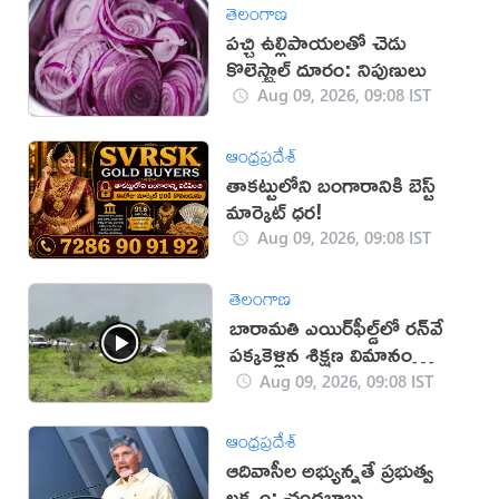
తెలంగాణ
పచ్చి ఉల్లిపాయలతో చెడు
కొలెస్ట్రాల్ దూరం: నిపుణులు
Aug 09, 2026, 09:08 IST
ఆంధ్రప్రదేశ్
తాకట్టులోని బంగారానికి బెస్ట్
మార్కెట్ ధర!
Aug 09, 2026, 09:08 IST
తెలంగాణ
బారామతి ఎయిర్‌ఫీల్డ్‌లో రన్‌వే
పక్కకెళ్లిన శిక్షణ విమానం
(వీడియో)
Aug 09, 2026, 09:08 IST
ఆంధ్రప్రదేశ్
ఆదివాసీల అభ్యున్నతే ప్రభుత్వ
లక్ష్యం: చంద్రబాబు