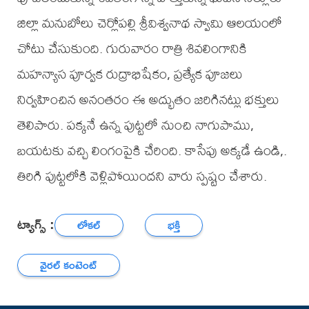
జిల్లా మనుబోలు చెర్లోపల్లి శ్రీవిశ్వనాథ స్వామి ఆలయంలో
చోటు చేసుకుంది. గురువారం రాత్రి శివలింగానికి
మహన్యాస పూర్వక రుద్రాభిషేకం, ప్రత్యేక పూజలు
నిర్వహించిన అనంతరం ఈ అద్భుతం జరిగినట్లు భక్తులు
తెలిపారు. పక్కనే ఉన్న పుట్టలో నుంచి నాగుపాము,
బయటకు వచ్చి లింగంపైకి చేరింది. కాసేపు అక్కడే ఉండి,.
తిరిగి పుట్టలోకి వెళ్లిపోయిందని వారు స్పష్టం చేశారు.
ట్యాగ్స్ :
లోకల్
భక్తి
వైరల్ కంటెంట్