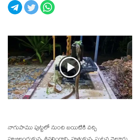
నాగుపాము పుట్టలో నుంచి బయిటికి వచ్చి
పూజలందుకున్న శివలింగాన్ని హత్తుకున్న ఘటన నెల్లూరు