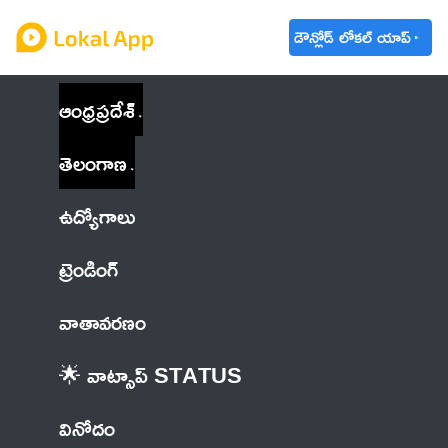
డౌన్లోడ్ లోకల్ యాప్
ఆంధ్రప్రదేశ్
తెలంగాణ
ఉద్యోగాలు
ట్రెండింగ్
వాతావరణం
🌟 వాట్సాప్ STATUS
వినోదం