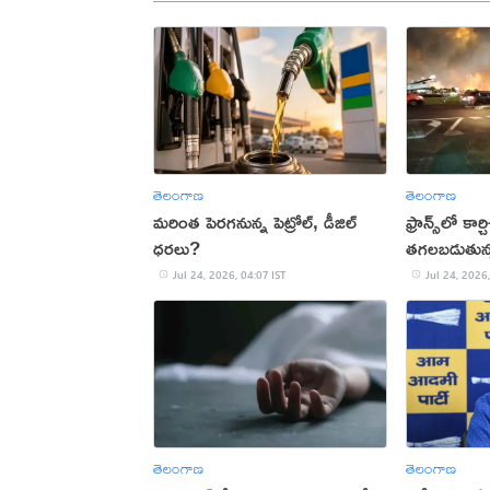
తెలంగాణ
తెలంగాణ
మరింత పెరగనున్న పెట్రోల్, డీజిల్
ఫ్రాన్స్‌లో కార్
ధరలు?
తగలబడుతున్
Jul 24, 2026, 04:07 IST
Jul 24, 2026,
తెలంగాణ
తెలంగాణ