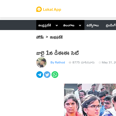
ఆంధ్రప్రదేశ్
తెలంగాణ
ఉద్యోగాలు
ట్రెండింగ్
హోమ్
ఆంధ్రప్రదేశ్
జులై 1న డీఈఈ సెట్
By Rathod
8775
చూసినవారు
May 31, 2