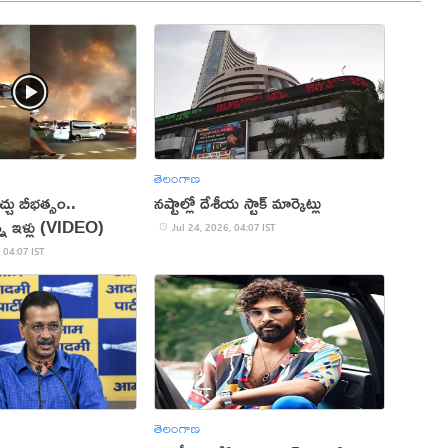
తెలంగాణ
చిచ్చు బీభత్సం..
నష్టాల్లో దేశీయ స్టాక్ మార్కెట్లు
న ఇళ్లు (VIDEO)
Jul 24, 2026, 04:07 IST
 04:07 IST
తెలంగాణ