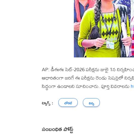
AP: డీఈఈ సెట్-2026 పరీక్షను జులై 1న నిర్వహించను
ఆధారితంగా జరిగే ఈ పరీక్షను రెండు సెషన్లలో నిర్వహి
సిద్ధంగా ఉండాలని సూచించారు. పూర్తి వివరాలను
h
ట్యాగ్స్ :
లోకల్
విద్య
సంబంధిత పోస్ట్