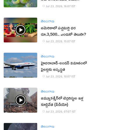
Jul 23, 2026, 16:07 IST
తెలంగాణ
అమెరికాలో పచ్చిమిర్చి ధర
రూ.3,500.. ఎందుకో తెలుసా?
Jul 23, 2026, 15:07 IST
తెలంగాణ
హైదరాబాద్‌-లండన్‌ విమానంలో
పైలట్లకు అస్వస్థత
Jul 23, 2026, 10:07 IST
తెలంగాణ
జమ్మూకశ్మీర్‌లో టెర్రరిస్టుల ఇళ్ల
కూల్చివేత (వీడియో)
Jul 23, 2026, 07:07 IST
తెలంగాణ