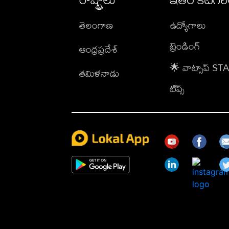
తెలంగాణ
ఉద్యోగాలు
ట్రెండింగ్
ఆంధ్రప్రదేశ్
🌟 వాట్సాప్ S
తమిళనాడు
టిప్స్