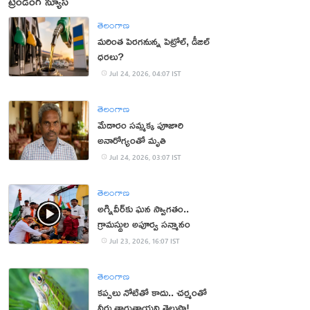
ట్రెండింగ్ న్యూస్
తెలంగాణ
మరింత పెరగనున్న పెట్రోల్, డీజిల్
ధరలు?
Jul 24, 2026, 04:07 IST
తెలంగాణ
మేడారం సమ్మక్క పూజారి
అనారోగ్యంతో మృతి
Jul 24, 2026, 03:07 IST
తెలంగాణ
అగ్నివీర్‌కు ఘన స్వాగతం..
గ్రామస్థుల అపూర్వ సన్మానం
Jul 23, 2026, 16:07 IST
తెలంగాణ
కప్పలు నోటితో కాదు.. చర్మంతో
నీరు తాగుతాయని తెలుసా!