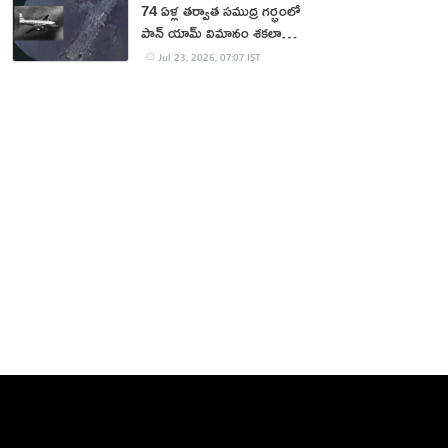
74 ఏళ్ల తర్వాత సముద్ర గర్భంలో
పాన్ యామ్ విమానం శకలాలు
లభ్యం
Jul 23, 2026, 07:07 IST