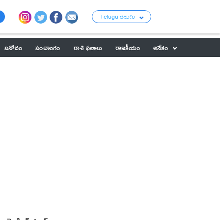
Telugu తెలుగు
వినోదం
పంచాంగం
రాశి ఫలాలు
రాజకీయం
అనేకం