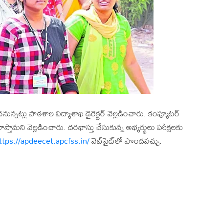
న్నట్లు పాఠశాల విద్యాశాఖ డైరెక్టర్ వెల్లడించారు. కంప్యూటర్
స్తామని వెల్లడించారు. దరఖాస్తు చేసుకున్న అభ్యర్థులు పరీక్షలకు
ttps://apdeecet.apcfss.in/
వెబ్‌సైట్‌‌లో పొందవచ్చు.