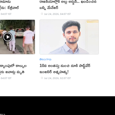
జీనామాను
రాజకీయాల్లోకి అల్లు అర్జున్.. ఖండించిన
ేదు: కేజ్రీవాల్
బన్నీ మేనేజర్
 04:07 IST
Jul 24, 2026, 04:07 IST
తెలంగాణ
క్యాంపులో కాల్పుల
10వ అంతస్తు నుంచి దూకి సాఫ్ట్‌వేర్
రు జవాన్లు మృతి
ఇంజనీర్ ఆత్మహత్య!
 04:07 IST
Jul 24, 2026, 02:07 IST
ీలు