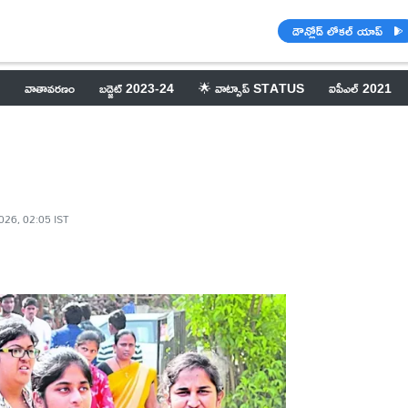
డౌన్లోడ్ లోకల్ యాప్
వాతావరణం
బడ్జెట్ 2023-24
🌟 వాట్సాప్ STATUS
ఐపీఎల్ 2021
026, 02:05 IST