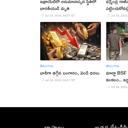
ఇజ్రాయెల్‌లో అనుమానాస్పద స్థితిలో
ధర్మేంద్ర రా
భారతీయుడి మృతి
పట్టించుకోవట్ల
Jul 24, 2026, 04:07 IST
Jul 24, 2026,
తెలంగాణ
తెలంగాణ
భారీగా తగ్గిన బంగారం, వెండి ధరలు
మాల్దా BSF 
కలకలం.. ఇద్ద
Jul 24, 2026, 04:07 IST
Jul 24, 2026,
రాష్ట్రాలు
ఇతర కేటగిర