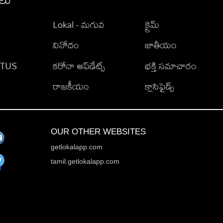
Lokal - మగువ
క్రైమ్
వినోదం
జాతీయం
TATUS
కరోనా అప్‌డేట్స్
భక్తి సమాచారం
రాజకీయం
క్లాసిఫైడ్స్
OUR OTHER WEBSITES
getlokalapp.com
tamil.getlokalapp.com