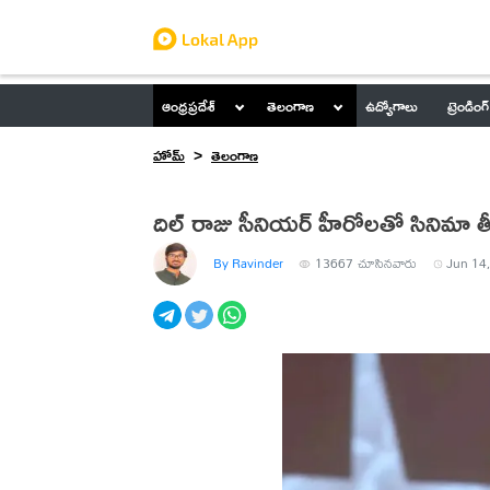
ఆంధ్రప్రదేశ్
తెలంగాణ
ఉద్యోగాలు
ట్రెండింగ్
హోమ్
తెలంగాణ
దిల్ రాజు సీనియర్ హీరోలతో సినిమా
By Ravinder
13667
చూసినవారు
Jun 14,