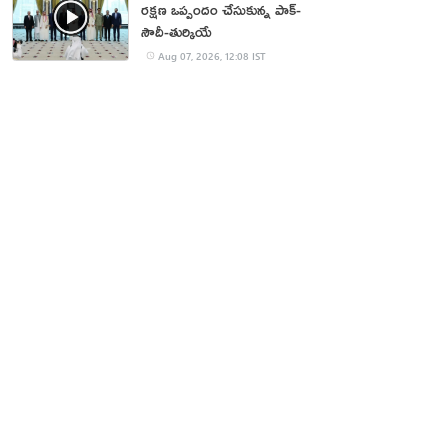
రక్షణ ఒప్పందం చేసుకున్న పాక్‌-
సౌదీ-తుర్కియే
Aug 07, 2026, 12:08 IST