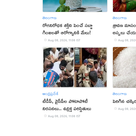
తెలంగాణ
తెలంగాణ
రోగనిరోధక శక్తిని పెంచే సబ్జా
శ్రావణ మాస
గింజలతో ఆరోగ్యానికి మేలు!
అస్సలు చే
Aug 08, 2026, 11:08 IST
Aug 08, 2026
ఆంధ్రప్రదేశ్
తెలంగాణ
టీడీపీ, వైసీపీల పోటాపోటీ
పెరిగిన చక్క
నిరసనలు.. ఉద్రిక్త పరిస్థితులు
Aug 08, 2026
Aug 08, 2026, 11:08 IST