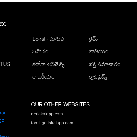
ీలు
Lokal - మగువ
క్రైమ్
వినోదం
జాతీయం
TATUS
కరోనా అప్‌డేట్స్
భక్తి సమాచారం
రాజకీయం
క్లాసిఫైడ్స్
OUR OTHER WEBSITES
getlokalapp.com
tamil.getlokalapp.com