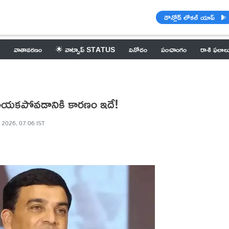
డౌన్లోడ్ లోకల్ యాప్
వాతావరణం
🌟 వాట్సాప్ STATUS
వినోదం
పంచాంగం
రాశి ఫలాల
 తీయకపోవడానికి కారణం ఇదే!
 2026, 07:06 IST