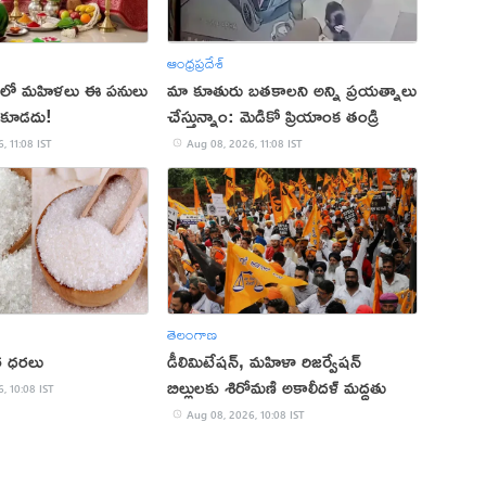
ఆంధ్రప్రదేశ్
ంలో మహిళలు ఈ పనులు
మా కూతురు బతకాలని అన్ని ప్రయత్నాలు
యకూడదు!
చేస్తున్నాం: మెడికో ప్రియాంక తండ్రి
, 11:08 IST
Aug 08, 2026, 11:08 IST
తెలంగాణ
ెర ధరలు
డీలిమిటేషన్, మహిళా రిజర్వేషన్
బిల్లులకు శిరోమణి అకాలీదళ్ మద్దతు
, 10:08 IST
Aug 08, 2026, 10:08 IST