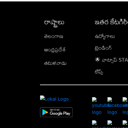
రాష్ట్రాలు
ఇతర కేటగిర
తెలంగాణ
ఉద్యోగాలు
ట్రెండింగ్
ఆంధ్రప్రదేశ్
🌟 వాట్సాప్ S
తమిళనాడు
టిప్స్