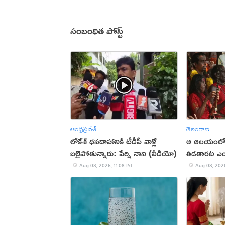
సంబంధిత పోస్ట్
ఆంధ్రప్రదేశ్
తెలంగాణ
లోకేశ్ ధనదాహానికి టీడీపీ వాళ్లే
ఆ ఆలయంలో అ
బలైపోతున్నారు: పేర్ని నాని (వీడియో)
తిడతారట ఎం
Aug 08, 2026, 11:08 IST
Aug 08, 2026