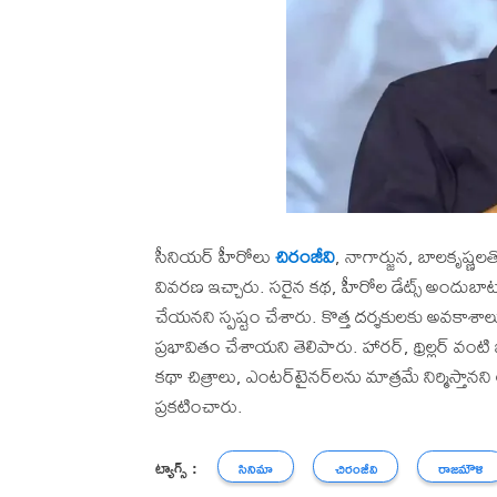
సీనియర్ హీరోలు
చిరంజీవి
, నాగార్జున, బాలకృష్ణ
వివరణ ఇచ్చారు. సరైన కథ, హీరోల డేట్స్ అందుబాటుల
చేయనని స్పష్టం చేశారు. కొత్త దర్శకులకు అవకాశాల
ప్రభావితం చేశాయని తెలిపారు. హారర్, థ్రిల్లర్ వం
కథా చిత్రాలు, ఎంటర్‌టైనర్‌లను మాత్రమే నిర్మిస్తానని అన్
ప్రకటించారు.
ట్యాగ్స్ :
సినిమా
చిరంజీవి
రాజమౌళి