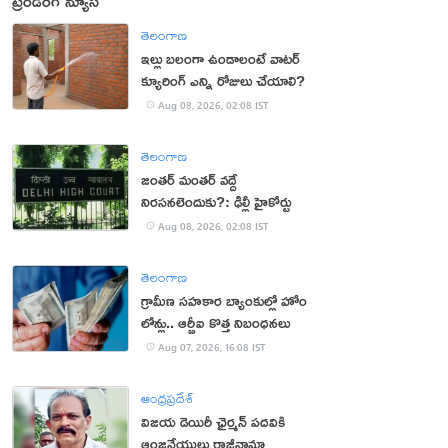
ట్రెండింగ్ న్యూస్
తెలంగాణ
ఇల్లు బలంగా ఉండాలంటే వాటర్
క్యూరింగ్ ఎన్ని రోజులు చేయాలి?
Aug 08, 2026, 02:08 IST
తెలంగాణ
జంతర్ మంతర్ వద్దే
నిరసనలెందుకు?: ఢిల్లీ హైకోర్టు
Aug 08, 2026, 02:08 IST
తెలంగాణ
గ్రామీణ సహకార బ్యాంకుల్లో హోం
లోన్లు.. ఆర్బీఐ కొత్త నిబంధనలు
Aug 07, 2026, 16:08 IST
ఆంధ్రప్రదేశ్
విజయ డెయిరీ ఛైర్మన్ పదవికి
ఆంజనేయులు రాజీనామా