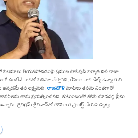
లతో సినిమాలు తీయకపోవడంపై ప్రముఖ టాలీవుడ్ నిర్మాత దిల్ రాజు
ో ఉంటేనే వారితో సినిమా చేస్తానని, కేవలం వారి డేట్స్ ఉన్నాయని
ు ఇవ్వడమే తన లక్ష్యమని,
రాజమౌళి
మాటలు తనను ఎంతగానో
టి జానర్‌లను తాను ప్రయత్నించనని, కుటుంబంతో కలిసి చూడదగ్గ ప్రేమ
నారు. త్రివిక్రమ్ శ్రీనివాస్‌తో కలిసి ఒక ప్రాజెక్ట్ చేయనున్నట్లు