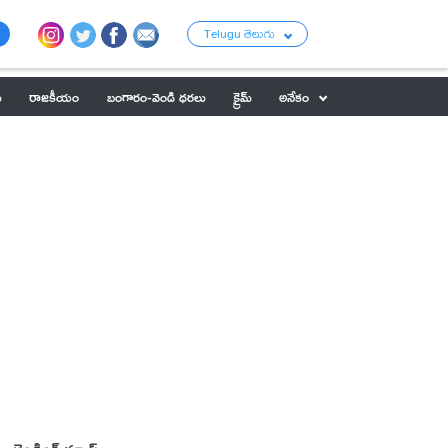
Telugu తెలుగు
ు
రాజకీయం
బంగారం-వెండి ధరలు
క్రైమ్
అనేకం