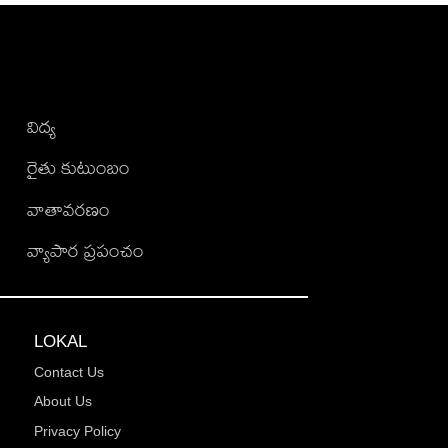
విద్య
రైతు కుటుంబం
వాతావరణం
వ్యాపార ప్రపంచం
LOKAL
Contact Us
About Us
Privacy Policy