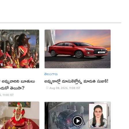
తెలంగాణ
మ్మవారిని బూతులు
అమ్మకాల్లో దూసుకెళ్తోన్న మారుతి సుజుకి!
దుకో తెలుసా?
Aug 08, 2026, 11:08 IST
, 11:08 IST