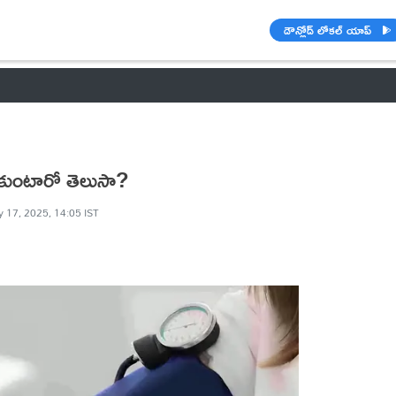
డౌన్లోడ్ లోకల్ యాప్
వాతావరణం
🌟 వాట్సాప్ STATUS
వినోదం
పంచాంగం
రాశి ఫలాల
పుకుంటారో తెలుసా?
 17, 2025, 14:05 IST