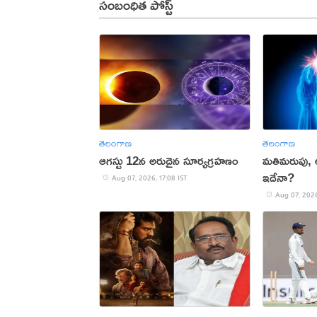
సంబంధిత పోస్ట్
తెలంగాణ
తెలంగాణ
ఆగస్టు 12న అరుదైన సూర్యగ్రహణం
మతిమరుపు,
ఇదేనా?
Aug 07, 2026, 17:08 IST
Aug 07, 2026