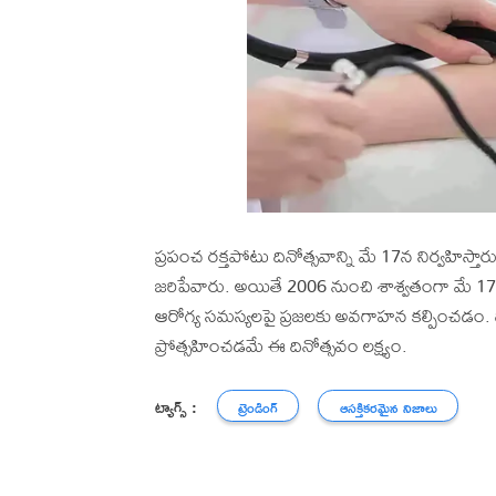
ప్రపంచ రక్తపోటు దినోత్సవాన్ని మే 17న నిర్వహిస
జరిపేవారు. అయితే 2006 నుంచి శాశ్వతంగా మే 17న 
ఆరోగ్య సమస్యలపై ప్రజలకు అవగాహన కల్పించడం. ద
ప్రోత్సహించడమే ఈ దినోత్సవం లక్ష్యం.
ట్యాగ్స్ :
ట్రెండింగ్
ఆసక్తికరమైన నిజాలు