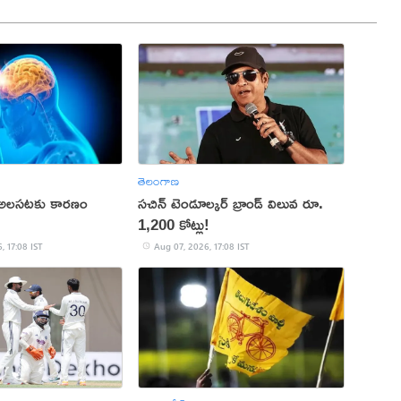
తెలంగాణ
 అలసటకు కారణం
సచిన్ టెండూల్కర్ బ్రాండ్ విలువ రూ.
1,200 కోట్లు!
, 17:08 IST
Aug 07, 2026, 17:08 IST