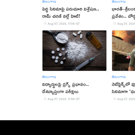
తెలంగాణ
తెలంగాణ
పెద్ది సినిమాపై పరుచూరి విశ్లేషణ..
భారత్-శ్రీలం
రామ్ చరణ్ వల్లే హిట్!
ప్రవేశం.. బోర
Aug 07, 2026, 17:08 IST
Aug 07, 2026
తెలంగాణ
తెలంగాణ
విద్యార్థులపై డ్రగ్స్ ప్రభావం..
నెట్‌ఫ్లిక్స్‌లో
దేశవ్యాప్తంగా పరీక్షలు
సినిమాగా ‘ధు
Aug 07, 2026, 17:08 IST
Aug 07, 2026