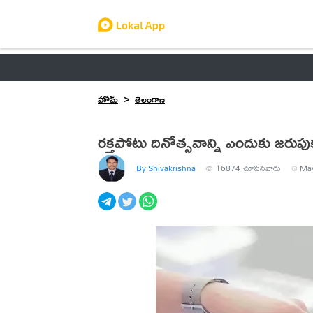
ఆంధ్రప్రదేశ్
తెలంగాణ
ఉద్యోగాలు
ట్రెండింగ్
హోమ్
తెలంగాణ
రక్తపోటు దినోత్సవాన్ని ఎందుకు జరు
By Shivakrishna
16874
చూసినవారు
May