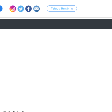
Telugu తెలుగు
ు
రాజకీయం
బంగారం-వెండి ధరలు
క్రైమ్
వ్యాపార ప్రపంచం
టాలీవుడ్ న్య