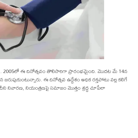
్తారు. 2005లో ఈ దినోత్సవం తొలిసారిగా ప్రారంభమైంది. మొదట మే 14న
జరుపుకుంటున్నారు. ఈ దినోత్సవ ఉద్దేశం అధిక రక్తపోటు వల్ల కలిగే
ీని నివారణ, నియంత్రణపై సమాజం మొత్తం శ్రద్ధ చూపేలా