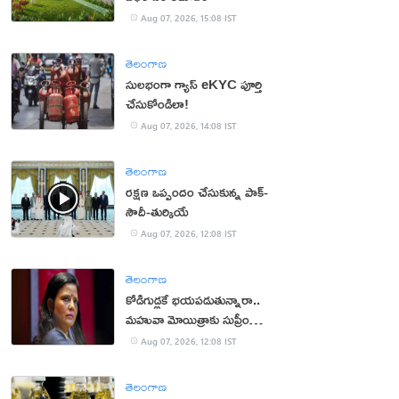
Aug 07, 2026, 15:08 IST
తెలంగాణ
సులభంగా గ్యాస్ eKYC పూర్తి
చేసుకోండిలా!
Aug 07, 2026, 14:08 IST
తెలంగాణ
రక్షణ ఒప్పందం చేసుకున్న పాక్‌-
సౌదీ-తుర్కియే
Aug 07, 2026, 12:08 IST
తెలంగాణ
కోడిగుడ్లకే భయపడుతున్నారా..
మహువా మోయిత్రాకు సుప్రీం
చురకలు
Aug 07, 2026, 12:08 IST
తెలంగాణ