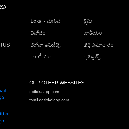
ీలు
Lokal - మగువ
క్రైమ్
వినోదం
జాతీయం
TATUS
కరోనా అప్‌డేట్స్
భక్తి సమాచారం
రాజకీయం
క్లాసిఫైడ్స్
OUR OTHER WEBSITES
getlokalapp.com
tamil.getlokalapp.com