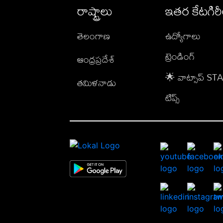
రాష్ట్రాలు
ఇతర కేటగిర
తెలంగాణ
ఉద్యోగాలు
ట్రెండింగ్
ఆంధ్రప్రదేశ్
🌟 వాట్సాప్ S
తమిళనాడు
టిప్స్