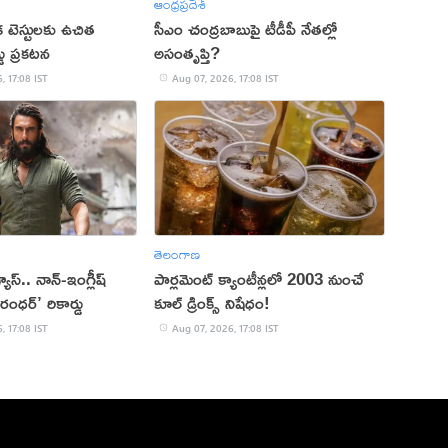
ఆంధ్రప్రదేశ్
క టెస్టులకు ఉచిత
సీఎం చంద్రబాబుపై టీడీపీ నేతల్లో
్డు ప్రకటన
అసంతృప్తి?
, 17:08 IST
Aug 07, 2026, 17:08 IST
తెలంగాణ
 వ్యూస్.. నాన్-ఇంగ్లీష్
పార్లమెంట్ క్యాంటీన్లలో 2003 నుంచే
రంధర్’ రికార్డు
కూల్ డ్రింక్స్ నిషేధం!
, 17:08 IST
Aug 07, 2026, 17:08 IST