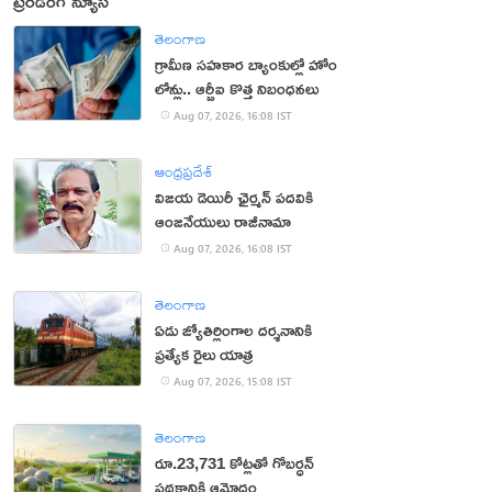
ట్రెండింగ్ న్యూస్
తెలంగాణ
గ్రామీణ సహకార బ్యాంకుల్లో హోం
లోన్లు.. ఆర్బీఐ కొత్త నిబంధనలు
Aug 07, 2026, 16:08 IST
ఆంధ్రప్రదేశ్
విజయ డెయిరీ ఛైర్మన్ పదవికి
ఆంజనేయులు రాజీనామా
Aug 07, 2026, 16:08 IST
తెలంగాణ
ఏడు జ్యోతిర్లింగాల దర్శనానికి
ప్రత్యేక రైలు యాత్ర
Aug 07, 2026, 15:08 IST
తెలంగాణ
రూ.23,731 కోట్లతో గోబర్ధన్
పథకానికి ఆమోదం