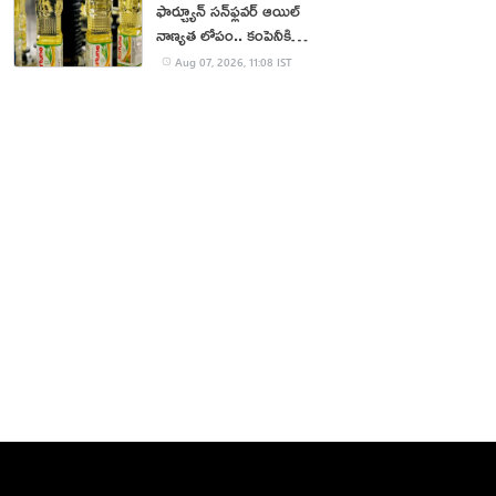
ఫార్చ్యూన్ సన్‌ఫ్లవర్ ఆయిల్
నాణ్యత లోపం.. కంపెనీకి
జరిమానా
Aug 07, 2026, 11:08 IST