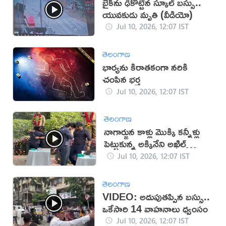
బైక్‌ను ఢీకొట్టిన స్కూల్ బస్సు..
యువకుడు మృతి (వీడియో)
Jul 10, 2026, 12:07 IST
తెలంగాణ
భార్యను కిరాతకంగా నరికి
చంపిన భర్త
Jul 10, 2026, 12:07 IST
తెలంగాణ
నాగార్జున కాళ్లు మొక్కి కన్నీళ్లు
పెట్టుకున్న అక్కినేని అఖిల్
(వీడియో)
Jul 10, 2026, 12:07 IST
తెలంగాణ
VIDEO: అదుపుతప్పిన బస్సు..
ఒకేసారి 14 వాహనాలు ధ్వంసం
Jul 10, 2026, 12:07 IST