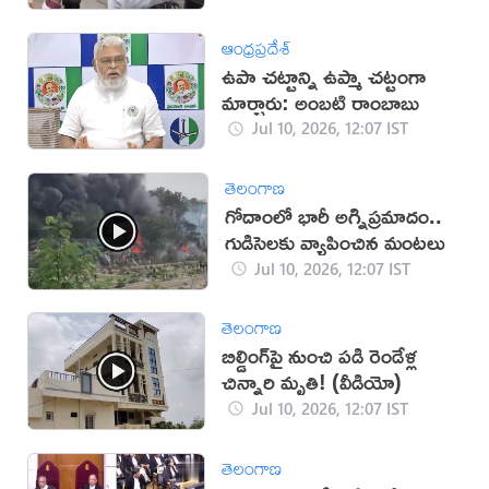
ఆంధ్రప్రదేశ్
ఉపా చట్టాన్ని ఉప్మా చట్టంగా
మార్చారు: అంబటి రాంబాబు
Jul 10, 2026, 12:07 IST
తెలంగాణ
గోదాంలో భారీ అగ్నిప్రమాదం..
గుడిసెలకు వ్యాపించిన మంటలు
Jul 10, 2026, 12:07 IST
తెలంగాణ
బిల్డింగ్‌పై నుంచి పడి రెండేళ్ల
చిన్నారి మృతి! (వీడియో)
Jul 10, 2026, 12:07 IST
తెలంగాణ