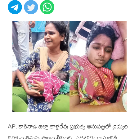
AP: కాకినాడ జిల్లా తాళ్లరేవు ప్రభుత్వ ఆసుపత్రిలో వైద్యుల
నిర్లక్ష్యం శిశువు ప్రాణం తీసింది. పెదబొడ్డు గ్రామానికి