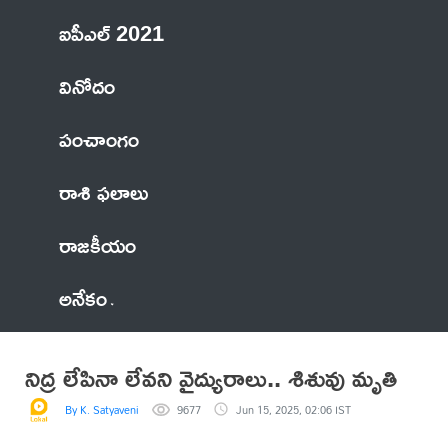
ఐపీఎల్ 2021
వినోదం
పంచాంగం
రాశి ఫలాలు
రాజకీయం
అనేకం
నిద్ర లేపినా లేవని వైద్యురాలు.. శిశువు మృతి
By K. Satyaveni
9677
Jun 15, 2025, 02:06 IST