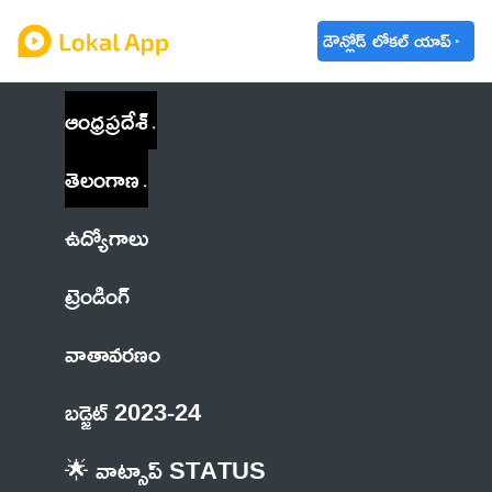
డౌన్లోడ్ లోకల్ యాప్
ఆంధ్రప్రదేశ్
తెలంగాణ
ఉద్యోగాలు
ట్రెండింగ్
వాతావరణం
బడ్జెట్ 2023-24
🌟 వాట్సాప్ STATUS