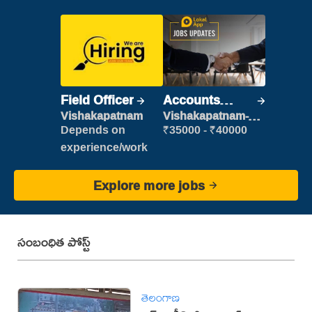
Field Officer
Accounts
Clerk
Vishakapatnam
Vishakapatnam-
new
Depends on
₹35000 - ₹40000
experience/work
Explore more jobs
సంబంధిత పోస్ట్
తెలంగాణ