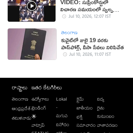
VIDEO: సుప్రీంకోర్టులో
విచారణ సమయంలో స్వల్ప
ఉద్రిక్తత
Jul 10, 2026, 12:07 IST
తెలంగాణ
కువైట్‌లో జులై 19 వరకు
పాస్‌పోర్ట్‌, వీసా సేవలు నిలిపివేత
Jul 10, 2026, 11:07 IST
రాష్ట్రాలు
ఇతర కేటగిరీలు
తెలంగాణ
ఉద్యోగాలు
Lokal
క్రైమ్
విద్య
-
ట్రెండింగ్
జాతీయం
రైతు
ఆంధ్రప్రదేశ్
మగువ
కుటుంబం
🌟
భక్తి
తమిళనాడు
వినోదం
వాట్సాప్
సమాచారం
వాతావరణం