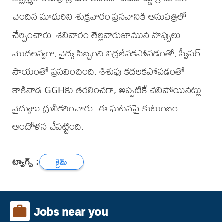
చెందిన మాధురిని శుక్రవారం ప్రసవానికి ఆసుపత్రిలో
చేర్పించారు. శనివారం తెల్లవారుజామున నొప్పులు
మొదలవ్వగా, వైద్య సిబ్బంది నిద్రలేవకపోవడంతో, స్వీపర్
సాయంతో ప్రసవించింది. శిశువు కదలకపోవడంతో
కాకినాడ GGHకు తరలించగా, అప్పటికే చనిపోయినట్లు
వైద్యులు ధ్రువీకరించారు. ఈ ఘటనపై కుటుంబం
ఆందోళన చేపట్టింది.
ట్యాగ్స్ :
క్రైమ్
Jobs near you