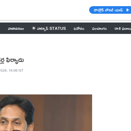
డౌన్లోడ్ లోకల్ యాప్
వాతావరణం
🌟 వాట్సాప్ STATUS
వినోదం
పంచాంగం
రాశి ఫలాల
్ల ఫిర్యాదు
2026, 16:06 IST