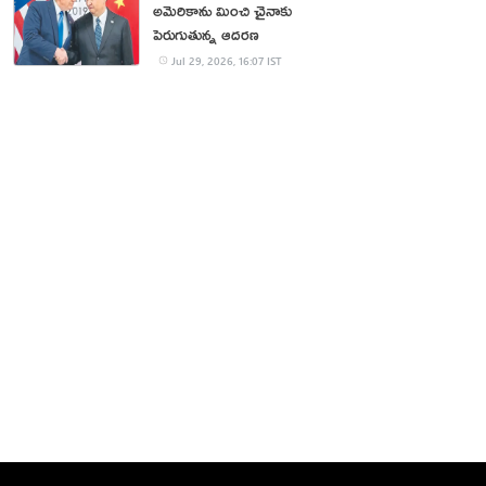
అమెరికాను మించి చైనాకు
పెరుగుతున్న ఆదరణ
Jul 29, 2026, 16:07 IST