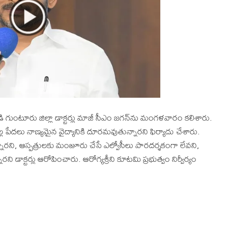
ి గుంటూరు జిల్లా డాక్టర్లు మాజీ సీఎం జగన్‌ను మంగళవారం కలిశారు.
ల్ల పేదలు నాణ్యమైన వైద్యానికి దూరమవుతున్నారని ఫిర్యాదు చేశారు.
ారని, ఆస్పత్రులకు మంజూరు చేసే ఎల్వోసీలు పారదర్శకంగా లేవని,
నారని డాక్టర్లు ఆరోపించారు. ఆరోగ్యశ్రీని కూటమి ప్రభుత్వం నిర్వీర్యం