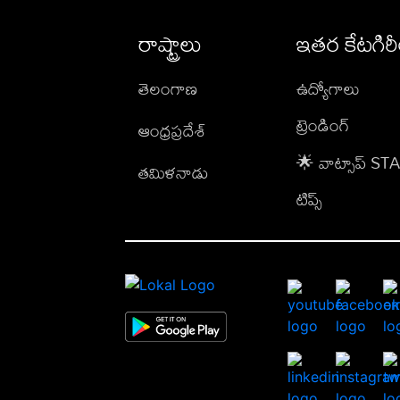
రాష్ట్రాలు
ఇతర కేటగిర
తెలంగాణ
ఉద్యోగాలు
ట్రెండింగ్
ఆంధ్రప్రదేశ్
🌟 వాట్సాప్ S
తమిళనాడు
టిప్స్