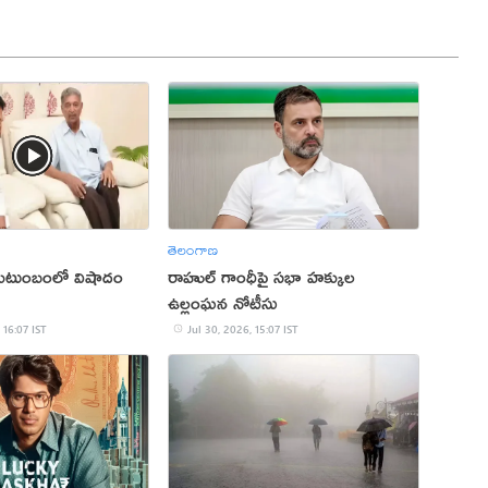
తెలంగాణ
 కుటుంబంలో విషాదం
రాహుల్ గాంధీపై సభా హక్కుల
ఉల్లంఘన నోటీసు
 16:07 IST
Jul 30, 2026, 15:07 IST