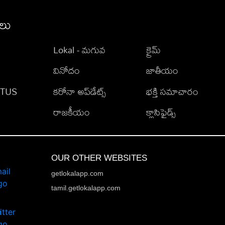
ీలు
Lokal - మగువ
క్రైమ్
వినోదం
జాతీయం
TATUS
కరోనా అప్‌డేట్స్
భక్తి సమాచారం
రాజకీయం
క్లాసిఫైడ్స్
OUR OTHER WEBSITES
getlokalapp.com
tamil.getlokalapp.com