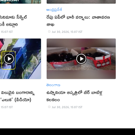
ఆంధ్రప్రదేశ్
సినిమాకు సీక్వెల్
రేపు ఏపీలో భారీ వర్షాలు: వాతావరణ
కీ అట్లూరి
శాఖ
 15:07 IST
Jul 30, 2026, 15:07 IST
తెలంగాణ
విలువైన బంగారాన్ని
ఉస్మానియా ఆస్పత్రిలో బీర్ బాటిళ్ల
‘ఎలుక’ (వీడియో)
కలకలం
 15:07 IST
Jul 30, 2026, 15:07 IST