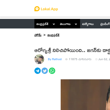
ఆంధ్రప్రదేశ్
తెలంగాణ
ఉద్యోగాలు
ట్రెండింగ్
హోమ్
ఆంధ్రప్రదేశ్
ఆరోగ్యశ్రీ నిలిచిపోయింది.. జగన్‌కు డాక్టర
By Rathod
11875
చూసినవారు
Jun 02, 