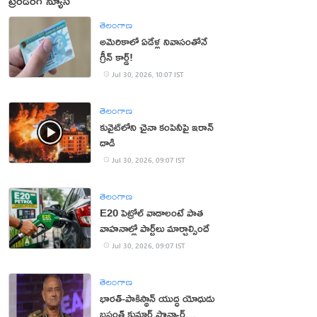
ట్రెండింగ్ న్యూస్
తెలంగాణ
అమెరికాలో ఏడేళ్ల నివాసంతోనే
గ్రీన్ కార్డ్!
Jul 30, 2026, 10:07 IST
తెలంగాణ
కువైట్‌లోని చైనా కంపెనీపై ఇరాన్
దాడి
Jul 30, 2026, 09:07 IST
తెలంగాణ
E20 పెట్రోల్ వాడాలంటే పాత
వాహనాల్లో పార్ట్‌లు మార్చాల్సిందే
Jul 30, 2026, 09:07 IST
తెలంగాణ
భార‌త్‌-పాకిస్థాన్ యుద్ధ యోధుడు
బ‌సంత్ కుమార్ పొన్వార్‌