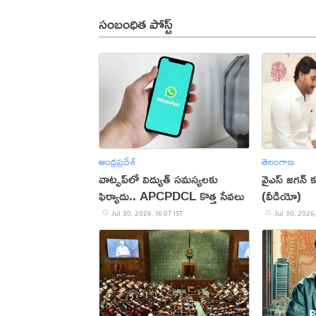
సంబంధిత పోస్ట్
ఆంధ్రప్రదేశ్
తెలంగాణ
వాట్సప్‌లో విద్యుత్ సమస్యలకు
వైఎస్ జగన్
ఫిర్యాదు.. APCPDCL కొత్త సేవలు
(వీడియో)
Jul 30, 2026, 16:07 IST
Jul 30, 2026,