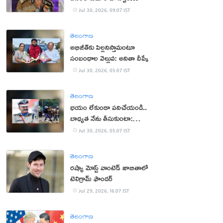
క‌న్నుమూత‌
Jul 30, 2026, 09:07 IST
తెలంగాణ
అభిజీత్‌కు పిల్ల‌నిస్తామంటూ
సంబంధాల వెల్లువ: అనితా దీప్కే
Jul 30, 2026, 05:07 IST
తెలంగాణ
భ‌యం లేకుండా ప‌నిచేయండి..
బాధ్య‌త నేను తీసుకుంటా:
సీఆర్పీఎఫ్ చీఫ్
Jul 30, 2026, 05:07 IST
తెలంగాణ
రష్యా మోస్ట్ వాంటెడ్ జాబితాలో
టెలిగ్రామ్ ఫౌండర్
Jul 29, 2026, 16:07 IST
తెలంగాణ