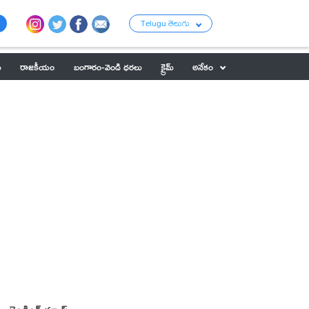
Telugu తెలుగు
ు
రాజకీయం
బంగారం-వెండి ధరలు
క్రైమ్
అనేకం