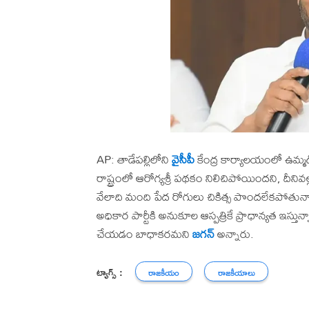
AP: తాడేపల్లిలోని
వైసీపీ
కేంద్ర కార్యాలయంలో ఉమ్మడ
రాష్ట్రంలో ఆరోగ్యశ్రీ పథకం నిలిచిపోయిందని, దీనివ
వేలాది మంది పేద రోగులు చికిత్స పొందలేకపోతున్న
అధికార పార్టీకి అనుకూల ఆస్పత్రికే ప్రాధాన్యత ఇస్తున్
చేయడం బాధాకరమని
జగన్
అన్నారు.
ట్యాగ్స్ :
రాజకీయం
రాజకీయాలు