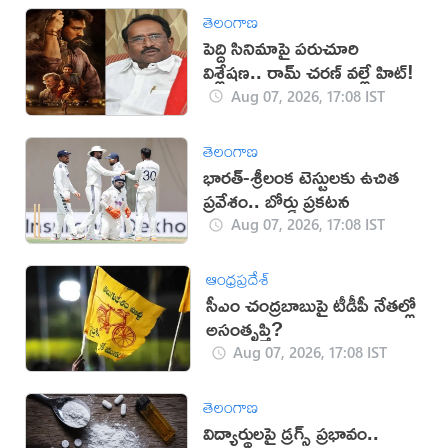
తెలంగాణ
పెద్ది సినిమాపై పరుచూరి
విశ్లేషణ.. రామ్ చరణ్ వల్లే హిట్!
Aug 07, 2026, 17:08 IST
తెలంగాణ
భారత్-శ్రీలంక టెస్టులకు ఉచిత
ప్రవేశం.. బోర్డు ప్రకటన
Aug 07, 2026, 17:08 IST
ఆంధ్రప్రదేశ్
సీఎం చంద్రబాబుపై టీడీపీ నేతల్లో
అసంతృప్తి?
Aug 07, 2026, 17:08 IST
తెలంగాణ
విద్యార్థులపై డ్రగ్స్ ప్రభావం..