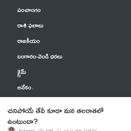
పంచాంగం
రాశి ఫలాలు
రాజకీయం
బంగారం-వెండి ధరలు
క్రైమ్
అనేకం
చనిపోయే తేదీ కూడా మన తలరాతలో
ఉంటుందా?
By Swapna
9299
Jun 12, 2026, 11:06 IST