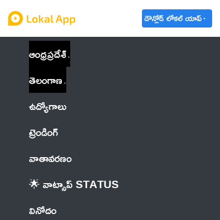
డౌన్లోడ్ లోకల్ యాప్
ఆంధ్రప్రదేశ్
తెలంగాణ
ఉద్యోగాలు
ట్రెండింగ్
వాతావరణం
🌟 వాట్సాప్ STATUS
వినోదం