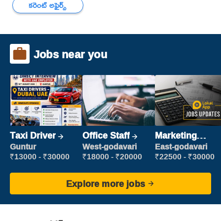
కరెంట్ అఫైర్స్
Jobs near you
Taxi Driver
Office Staff
Marketing
Executive
Guntur
West-godavari
East-godavari
₹13000 - ₹30000
₹18000 - ₹20000
₹22500 - ₹30000
Explore more jobs