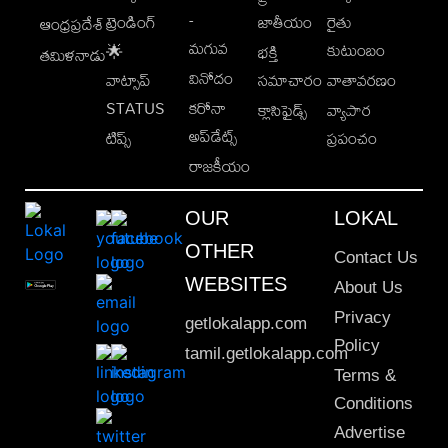
-
ట్రెండింగ్
జాతీయం
రైతు
ఆంధ్రప్రదేశ్
మగువ
కుటుంబం
🌟
భక్తి
తమిళనాడు
వినోదం
వాట్సాప్
సమాచారం
వాతావరణం
STATUS
కరోనా
క్లాసిఫైడ్స్
వ్యాపార
అప్‌డేట్స్
టిప్స్
ప్రపంచం
రాజకీయం
OUR
LOKAL
OTHER
Contact Us
WEBSITES
About Us
Privacy
getlokalapp.com
Policy
tamil.getlokalapp.com
Terms &
Conditions
Advertise