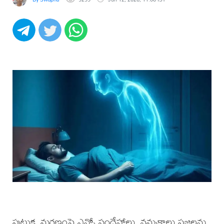
పుట్టుక, మరణంపై ఎన్నో సందేహాలు, నమ్మకాలు ప్రజలను