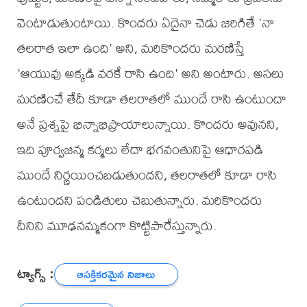
వెంటాడుతుంటాయి. కొందరు ఏదైనా చెడు జరిగితే 'నా
తలరాత ఇలా ఉంది' అని, మరికొందరు మరణిస్తే
'ఆయువు అక్కడి వరకే రాసి ఉంది' అని అంటారు. అసలు
మరణించే తేదీ కూడా తలరాతలో ముందే రాసి ఉంటుందా
అనే ప్రశ్నపై భిన్నాభిప్రాయాలున్నాయి. కొందరు అవునని,
ఇది పూర్వజన్మ కర్మలు లేదా భగవంతునిపై ఆధారపడి
ముందే నిర్ణయించబడుతుందని, తలరాతలో కూడా రాసి
ఉంటుందని పండితులు చెబుతున్నారు. మరికొందరు
దీనిని మూఢనమ్మకంగా కొట్టిపారేస్తున్నారు.
ట్యాగ్స్ :
ఆసక్తికరమైన నిజాలు