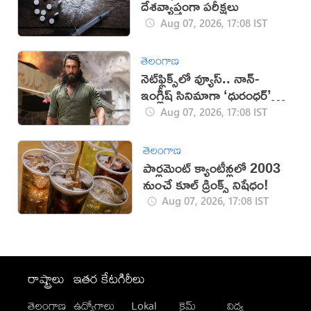
దేశవ్యాప్తంగా పరీక్షలు
Aug 07, 2026, 17:08 IST
తెలంగాణ
నెట్‌ఫ్లిక్స్‌లో వ్యూస్.. నాన్-
ఇంగ్లీష్ సినిమాగా ‘ధురంధర్’
రికార్డు
Aug 07, 2026, 17:08 IST
తెలంగాణ
పార్లమెంట్ క్యాంటీన్లలో 2003
నుంచే కూల్ డ్రింక్స్ నిషేధం!
Aug 07, 2026, 17:08 IST
రాష్ట్రాలు
ఇతర కేటగిరీలు
తెలంగాణ
ఉద్యోగాలు
Lokal
క్రైమ్
విద్య