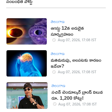
సంబంధిత పోస్ట్
తెలంగాణ
ఆగస్టు 12న అరుదైన
సూర్యగ్రహణం
Aug 07, 2026, 17:08 IST
తెలంగాణ
మతిమరుపు, అలసటకు కారణం
ఇదేనా?
Aug 07, 2026, 17:08 IST
తెలంగాణ
సచిన్ టెండూల్కర్ బ్రాండ్ విలువ
రూ. 1,200 కోట్లు!
Aug 07, 2026, 17:08 IST