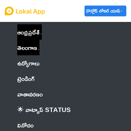
డౌన్లోడ్ లోకల్ యాప్
ఆంధ్రప్రదేశ్
తెలంగాణ
ఉద్యోగాలు
ట్రెండింగ్
వాతావరణం
🌟 వాట్సాప్ STATUS
వినోదం