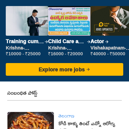
Training cum
Child Care and
Actor
Placement
Patient care
Krishna-
Krishna-
Vishakapatnam-
vijayawada
vijayawada
new
₹10000 - ₹25000
₹16000 - ₹20000
₹40000 - ₹50000
Explore more jobs
సంబంధిత పోస్ట్
తెలంగాణ
కోడి కాళ్ళు తింటే ఎన్నో ఆరోగ్య