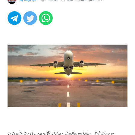
విమాన ప్రయాణంలో చర్మం పొడిబారడం, నిర్జీవంగా