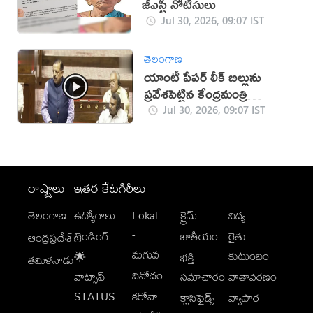
జీఎస్టీ నోటీసులు
Jul 30, 2026, 09:07 IST
తెలంగాణ
యాంటీ పేపర్ లీక్ బిల్లును
ప్రవేశపెట్టిన కేంద్రమంత్రి
జితేంద్రసింగ్
Jul 30, 2026, 09:07 IST
రాష్ట్రాలు
ఇతర కేటగిరీలు
తెలంగాణ
ఉద్యోగాలు
Lokal
క్రైమ్
విద్య
-
ట్రెండింగ్
జాతీయం
రైతు
ఆంధ్రప్రదేశ్
మగువ
కుటుంబం
🌟
భక్తి
తమిళనాడు
వినోదం
వాట్సాప్
సమాచారం
వాతావరణం
STATUS
కరోనా
క్లాసిఫైడ్స్
వ్యాపార