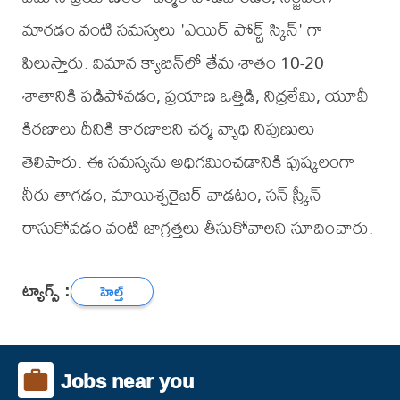
మారడం వంటి సమస్యలు 'ఎయిర్ పోర్ట్ స్కిన్' గా
పిలుస్తారు. విమాన క్యాబిన్‌లో తేమ శాతం 10-20
శాతానికి పడిపోవడం, ప్రయాణ ఒత్తిడి, నిద్రలేమి, యూవీ
కిరణాలు దీనికి కారణాలని చర్మ వ్యాధి నిపుణులు
తెలిపారు. ఈ సమస్యను అధిగమించడానికి పుష్కలంగా
నీరు తాగడం, మాయిశ్చరైజర్ వాడటం, సన్ స్క్రీన్
రాసుకోవడం వంటి జాగ్రత్తలు తీసుకోవాలని సూచించారు.
ట్యాగ్స్ :
హెల్త్
Jobs near you