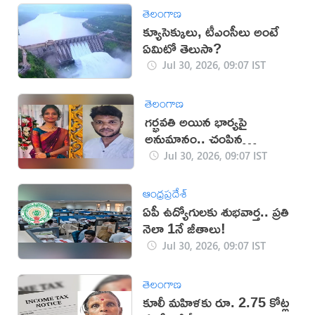
తెలంగాణ
క్యూసెక్కులు, టీఎంసీలు అంటే
ఏమిటో తెలుసా?
Jul 30, 2026, 09:07 IST
తెలంగాణ
గర్భవతి అయిన భార్యపై
అనుమానం.. చంపిన
హోమ్‌గార్డ్!
Jul 30, 2026, 09:07 IST
ఆంధ్రప్రదేశ్
ఏపీ ఉద్యోగులకు శుభవార్త.. ప్రతి
నెలా 1నే జీతాలు!
Jul 30, 2026, 09:07 IST
తెలంగాణ
కూలీ మహిళకు రూ. 2.75 కోట్ల