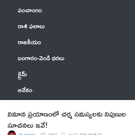
పంచాంగం
రాశి ఫలాలు
రాజకీయం
బంగారం-వెండి ధరలు
క్రైమ్
అనేకం
విమాన ప్రయాణంలో చర్మ సమస్యలకు నిపుణుల
సూచనలు ఇవే!
By nagaraju
10932
Jun 13, 2026, 05:06 IST