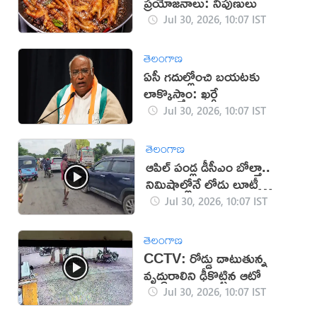
ప్రయోజనాలు: నిపుణులు
Jul 30, 2026, 10:07 IST
తెలంగాణ
ఏసీ గదుల్లోంచి బయటకు
లాక్కొస్తాం: ఖర్గే
Jul 30, 2026, 10:07 IST
తెలంగాణ
ఆపిల్‌ పండ్ల డీసీఎం బోల్తా..
నిమిషాల్లోనే లోడు లూటీ
(వీడియో)
Jul 30, 2026, 10:07 IST
తెలంగాణ
CCTV: రోడ్డు దాటుతున్న
వృద్ధురాలిని ఢీకొట్టిన ఆటో
Jul 30, 2026, 10:07 IST