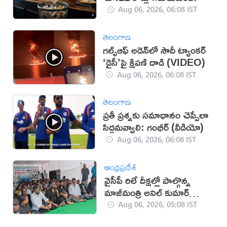
Aug 06, 2026, 06:08 IST
తెలంగాణ
గల్ఫ్‌ఆఫ్‌ అడెన్‌లో సౌదీ ట్యాంకర్‌
‘డైసీ’పై క్షిపణి దాడి (VIDEO)
Aug 06, 2026, 06:08 IST
తెలంగాణ
ప్రతీ ప్రశ్నకు సమాధానం చెప్పేలా
సిద్ధమవ్వాలి: గంభీర్ (వీడియో)
Aug 06, 2026, 06:08 IST
ఆంధ్రప్రదేశ్
వైసీపీ రిలే దీక్షల్లో పాల్గొన్న
మాజీమంత్రి అనిల్ కుమార్
యాదవ్
Aug 06, 2026, 05:08 IST