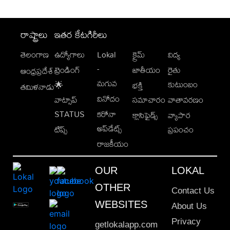
రాష్ట్రాలు
ఇతర కేటగిరీలు
తెలంగాణ
ఉద్యోగాలు
Lokal
క్రైమ్
విద్య
-
ట్రెండింగ్
జాతీయం
రైతు
ఆంధ్రప్రదేశ్
మగువ
కుటుంబం
🌟
భక్తి
తమిళనాడు
వినోదం
వాట్సాప్
సమాచారం
వాతావరణం
STATUS
కరోనా
క్లాసిఫైడ్స్
వ్యాపార
అప్‌డేట్స్
టిప్స్
ప్రపంచం
రాజకీయం
OUR
LOKAL
OTHER
Contact Us
WEBSITES
About Us
Privacy
getlokalapp.com