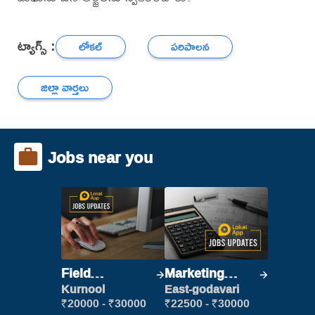
ట్యాగ్స్ :
లోకల్
పరిపాలన
జిల్లా వార్తలు
Jobs near you
Field
Marketing
Marketing
Executive
Kurnool
East-godavari
Executive
₹20000 - ₹30000
₹22500 - ₹30000