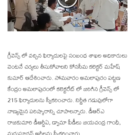
గ్రీవెన్స్ లో వచ్చిన ఫిర్యాదులపై సంబంధ శాఖల అధికారులు
వెంటనే చర్యలు తీసుకోవాలని కోనసీమ కలెక్టర్ మహేష్
కుమార్ ఆదేశించారు. సోమవారం అమలాపురం పట్టణ
కేంద్రం అమలాపురంలో కలెక్టరేట్ లో జరిగిన గ్రీవెన్స్ లో
215 ఫిర్యాదులను స్వీకరించారు. నిర్ణీత గడువులోగా
నాణ్యమైన పరిష్కారాన్ని చూపాలన్నారు. డీఆర్ఎ
రాజకుమారి డీఆర్డీఏ, డ్వామా పీడీలు జయచంద్ర గాంధీ,
మధుసూదన్ అర్జీలను స్వీకరించారు.