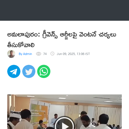
అనేకం
అమలాపురం: గ్రీవెన్స్ ఆర్జీలపై వెంటనే చర్యలు
తీసుకోవాలి
By Admin
74
Jun 09, 2025, 13:06 IST