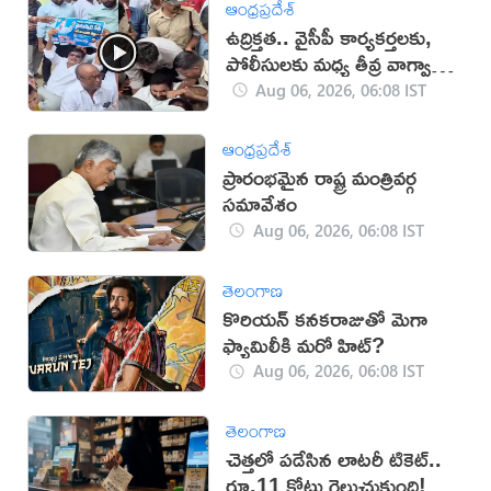
ఆంధ్రప్రదేశ్
ఉద్రిక్తత.. వైసీపీ కార్యకర్తలకు,
పోలీసులకు మధ్య తీవ్ర వాగ్వాదం
(VIDEO)
Aug 06, 2026, 06:08 IST
ఆంధ్రప్రదేశ్
ప్రారంభమైన రాష్ట్ర మంత్రివర్గ
సమావేశం
Aug 06, 2026, 06:08 IST
తెలంగాణ
కొరియన్ కనకరాజుతో మెగా
ఫ్యామిలీకి మరో హిట్?
Aug 06, 2026, 06:08 IST
తెలంగాణ
చెత్తలో పడేసిన లాటరీ టికెట్..
రూ.11 కోట్లు గెలుచుకుంది!