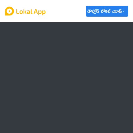
డౌన్లోడ్ లోకల్ యాప్
ఆంధ్రప్రదేశ్
తెలంగాణ
ఉద్యోగాలు
ట్రెండింగ్
వాతావరణం
🌟 వాట్సాప్ STATUS
వినోదం