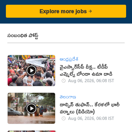
Explore more jobs
సంబంధిత పోస్ట్
ఆంధ్రప్రదేశ్
వైఎస్సార్‌సీపీ దీక్ష.. టీడీపీ
ఎమ్మెల్యే బోండా ఉమా దాడి
Aug 06, 2026, 06:08 IST
తెలంగాణ
డాల్ఫిన్ తుఫాన్.. కేరళలో భారీ
వర్షాలు (వీడియో)
Aug 06, 2026, 06:08 IST