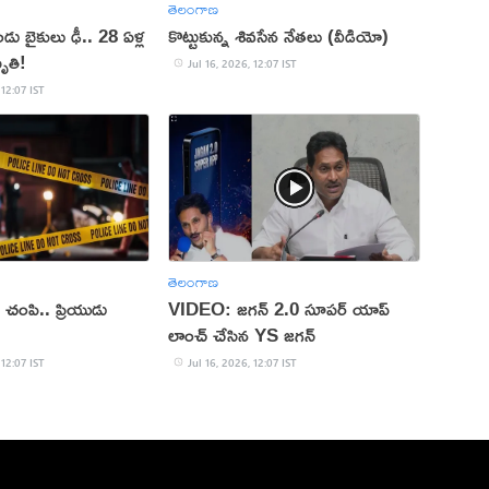
తెలంగాణ
ు బైకులు ఢీ.. 28 ఏళ్ల
కొట్టుకున్న శివసేన నేతలు (వీడియో)
ృతి!
Jul 16, 2026, 12:07 IST
 12:07 IST
తెలంగాణ
చి చంపి.. ప్రియుడు
VIDEO: జగన్‌ 2.0 సూపర్‌ యాప్‌
లాంచ్ చేసిన YS జగన్‌
 12:07 IST
Jul 16, 2026, 12:07 IST