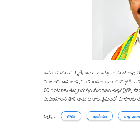
అమలాపురం ఎమ్మెల్యే అయితాబత్తుల ఆనందరావు 
గంటలకు అమలాపురం మండలం పాలగుమ్మిలో, ఉద
00 గంటలకు ఉప్పలగుప్తం మండలం చల్లపల్లిలో, స
సుపరిపాలన తొలి అడుగు కార్యక్రమంలో పాల్గొంటారని
ట్యాగ్స్ :
లోకల్
రాజకీయం
జిల్లా వార్తల