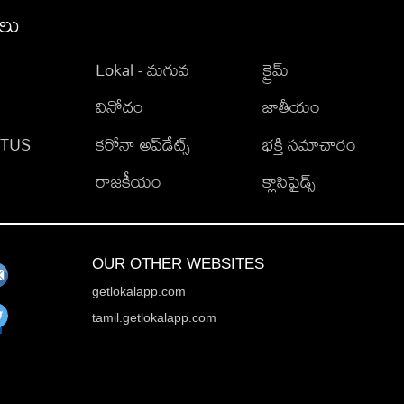
ీలు
Lokal - మగువ
క్రైమ్
వినోదం
జాతీయం
TATUS
కరోనా అప్‌డేట్స్
భక్తి సమాచారం
రాజకీయం
క్లాసిఫైడ్స్
OUR OTHER WEBSITES
getlokalapp.com
tamil.getlokalapp.com