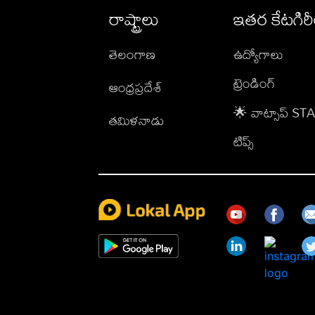
రాష్ట్రాలు
ఇతర కేటగిర
తెలంగాణ
ఉద్యోగాలు
ట్రెండింగ్
ఆంధ్రప్రదేశ్
🌟 వాట్సాప్ S
తమిళనాడు
టిప్స్