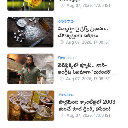
Aug 07, 2026, 17:08 IST
తెలంగాణ
విద్యార్థులపై డ్రగ్స్ ప్రభావం..
దేశవ్యాప్తంగా పరీక్షలు
Aug 07, 2026, 17:08 IST
తెలంగాణ
నెట్‌ఫ్లిక్స్‌లో వ్యూస్.. నాన్-
ఇంగ్లీష్ సినిమాగా ‘ధురంధర్’
రికార్డు
Aug 07, 2026, 17:08 IST
తెలంగాణ
పార్లమెంట్ క్యాంటీన్లలో 2003
నుంచే కూల్ డ్రింక్స్ నిషేధం!
Aug 07, 2026, 17:08 IST