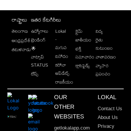
రాష్ట్రాలు
ఇతర కేటగిరీలు
తెలంగాణ
ఉద్యోగాలు
Lokal
క్రైమ్
విద్య
-
ట్రెండింగ్
జాతీయం
రైతు
ఆంధ్రప్రదేశ్
మగువ
కుటుంబం
🌟
భక్తి
తమిళనాడు
వినోదం
వాట్సాప్
సమాచారం
వాతావరణం
STATUS
కరోనా
క్లాసిఫైడ్స్
వ్యాపార
అప్‌డేట్స్
టిప్స్
ప్రపంచం
రాజకీయం
OUR
LOKAL
OTHER
Contact Us
WEBSITES
About Us
Privacy
getlokalapp.com