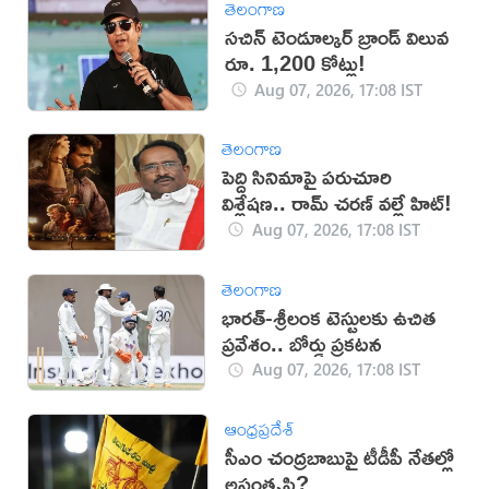
తెలంగాణ
సచిన్ టెండూల్కర్ బ్రాండ్ విలువ
రూ. 1,200 కోట్లు!
Aug 07, 2026, 17:08 IST
తెలంగాణ
పెద్ది సినిమాపై పరుచూరి
విశ్లేషణ.. రామ్ చరణ్ వల్లే హిట్!
Aug 07, 2026, 17:08 IST
తెలంగాణ
భారత్-శ్రీలంక టెస్టులకు ఉచిత
ప్రవేశం.. బోర్డు ప్రకటన
Aug 07, 2026, 17:08 IST
ఆంధ్రప్రదేశ్
సీఎం చంద్రబాబుపై టీడీపీ నేతల్లో
అసంతృప్తి?