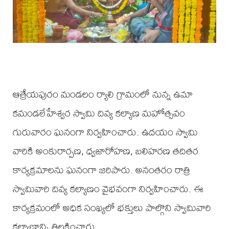
ఆత్రేయపురం మండలం ర్యాలి గ్రామంలో నున్న ఉమా
కమండలేహేశ్వర స్వామి దివ్య కల్యాణ మహోత్సవం
గురువారం ఘనంగా నిర్వహించారు. ఉదయం స్వామి
వారికి అంకురార్పణ, ధ్వజారోహణ, బలిహరణ తదితర
కార్యక్రమాలను ఘనంగా జరిపారు. అనంతరం రాత్రి
స్వామివారి దివ్య కల్యాణం వైభవంగా నిర్వహించారు. ఈ
కార్యక్రమంలో అధిక సంఖ్యలో భక్తులు పాల్గొని స్వామివారి
కల్యాణాన్ని తిలకించారు.