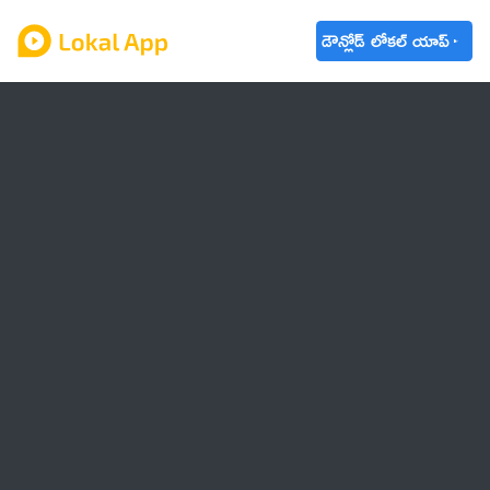
డౌన్లోడ్ లోకల్ యాప్
ఆంధ్రప్రదేశ్
తెలంగాణ
ఉద్యోగాలు
ట్రెండింగ్
వాతావరణం
🌟 వాట్సాప్ STATUS
వినోదం