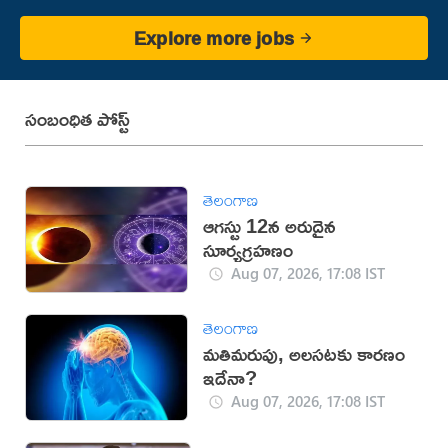
Explore more jobs
సంబంధిత పోస్ట్
తెలంగాణ
ఆగస్టు 12న అరుదైన
సూర్యగ్రహణం
Aug 07, 2026, 17:08 IST
తెలంగాణ
మతిమరుపు, అలసటకు కారణం
ఇదేనా?
Aug 07, 2026, 17:08 IST