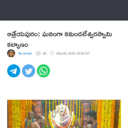
అనేకం
ఆత్రేయపురం: ఘనంగా కమండలేశ్వరస్వామి
కల్యాణం
By venkat
60
May 09, 2025, 00:05 IST