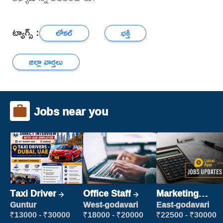
ట్యాగ్స్ :
లోకల్
భక్తి
జిల్లా వార్తలు
Jobs near you
Taxi Driver
Office Staff
Marketing
Executive
Guntur
West-godavari
East-godavari
₹13000 - ₹30000
₹18000 - ₹20000
₹22500 - ₹30000