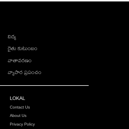
విద్య
రైతు కుటుంబం
వాతావరణం
వ్యాపార ప్రపంచం
LOKAL
Contact Us
About Us
Privacy Policy