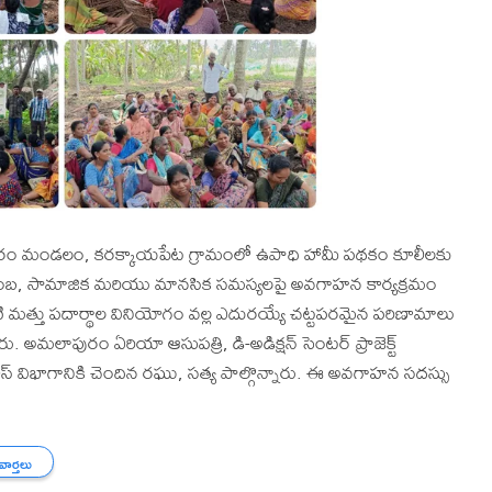
మలాపురం మండలం, కరక్కాయపేట గ్రామంలో ఉపాధి హామీ పథకం కూలీలకు
 కుటుంబ, సామాజిక మరియు మానసిక సమస్యలపై అవగాహన కార్యక్రమం
 మత్తు పదార్థాల వినియోగం వల్ల ఎదురయ్యే చట్టపరమైన పరిణామాలు
. అమలాపురం ఏరియా ఆసుపత్రి, డి-అడిక్షన్ సెంటర్ ప్రాజెక్ట్
్ పోలీస్ విభాగానికి చెందిన రఘు, సత్య పాల్గొన్నారు. ఈ అవగాహన సదస్సు
 వార్తలు