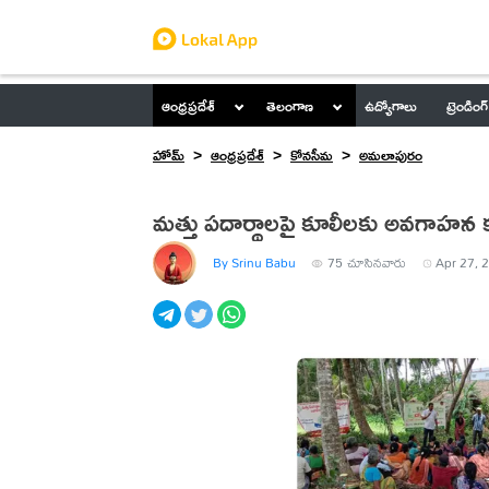
ఆంధ్రప్రదేశ్
తెలంగాణ
ఉద్యోగాలు
ట్రెండింగ్
హోమ్
ఆంధ్రప్రదేశ్
కోనసీమ
అమలాపురం
మత్తు పదార్థాలపై కూలీలకు అవగాహన క
By Srinu Babu
75
చూసినవారు
Apr 27, 