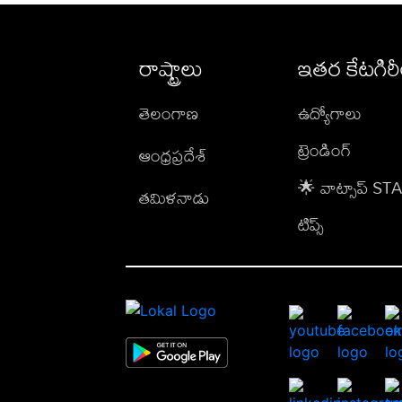
రాష్ట్రాలు
ఇతర కేటగిర
తెలంగాణ
ఉద్యోగాలు
ట్రెండింగ్
ఆంధ్రప్రదేశ్
🌟 వాట్సాప్ S
తమిళనాడు
టిప్స్