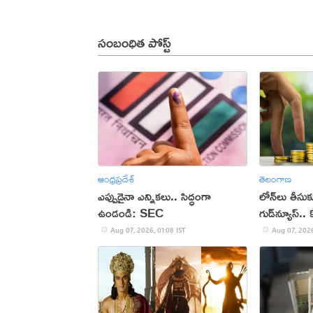
సంబంధిత పోస్ట్
ఆంధ్రప్రదేశ్
తెలంగాణ
ఎప్పుడైనా ఎన్నికలు.. సిద్ధంగా
లోన్‌లు తీసుక
ఉండండి: SEC
గుడ్‌న్యూస్.
Aug 07, 2026, 01:08 IST
Aug 07, 2026