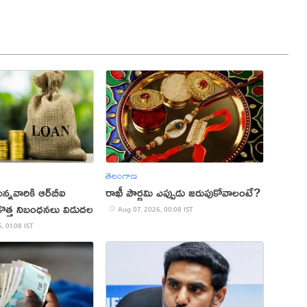
తెలంగాణ
ున్నవారికి ఆర్‌బీఐ
రాఖీ పౌర్ణమి ఎప్పుడు జరుపుకోవాలంటే?
. కొత్త నిబంధనలు విడుదల
Aug 07, 2026, 00:08 IST
, 01:08 IST