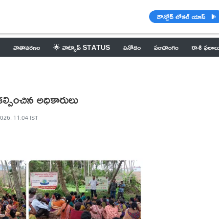
డౌన్లోడ్ లోకల్ యాప్
వాతావరణం
🌟 వాట్సాప్ STATUS
వినోదం
పంచాంగం
రాశి ఫలాల
ల్పించిన అధికారులు
2026, 11:04 IST