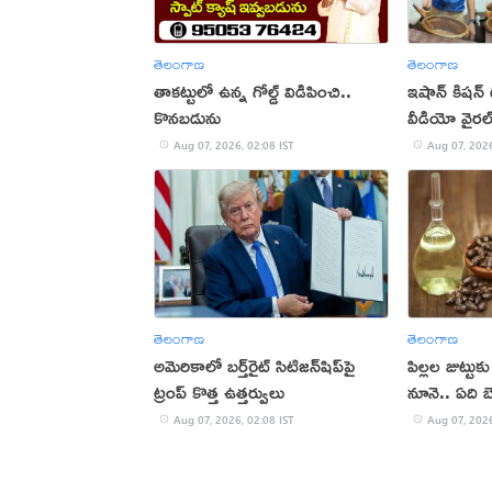
తెలంగాణ
తెలంగాణ
తాకట్టులో ఉన్న గోల్డ్ విడిపించి..
ఇషాన్ కిషన్
కొనబడును
వీడియో వైరల
Aug 07, 2026, 02:08 IST
Aug 07, 2026
తెలంగాణ
తెలంగాణ
అమెరికాలో బర్త్‌రైట్ సిటిజన్‌షిప్‌పై
పిల్లల జుట్టు
ట్రంప్ కొత్త ఉత్తర్వులు
నూనె.. ఏది బ
Aug 07, 2026, 02:08 IST
Aug 07, 2026