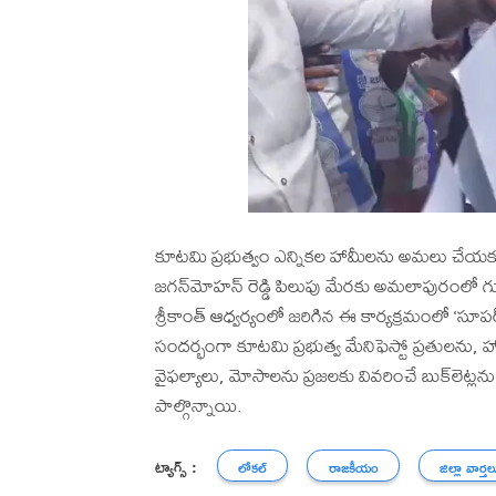
కూటమి ప్రభుత్వం ఎన్నికల హామీలను అమలు చేయకు
జగన్‌మోహన్ రెడ్డి పిలుపు మేరకు అమలాపురంలో గురు
శ్రీకాంత్ ఆధ్వర్యంలో జరిగిన ఈ కార్యక్రమంలో ‘సూప
సందర్భంగా కూటమి ప్రభుత్వ మేనిఫెస్టో ప్రతులను, హ
వైఫల్యాలు, మోసాలను ప్రజలకు వివరించే బుక్‌లెట్లను
పాల్గొన్నాయి.
ట్యాగ్స్ :
లోకల్
రాజకీయం
జిల్లా వార్తల