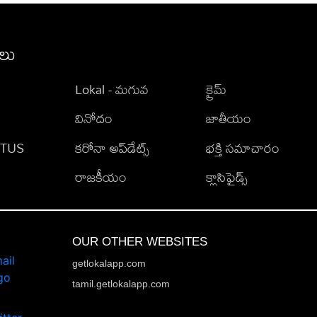
ీలు
Lokal - మగువ
క్రైమ్
వినోదం
జాతీయం
TATUS
కరోనా అప్‌డేట్స్
భక్తి సమాచారం
రాజకీయం
క్లాసిఫైడ్స్
OUR OTHER WEBSITES
getlokalapp.com
tamil.getlokalapp.com