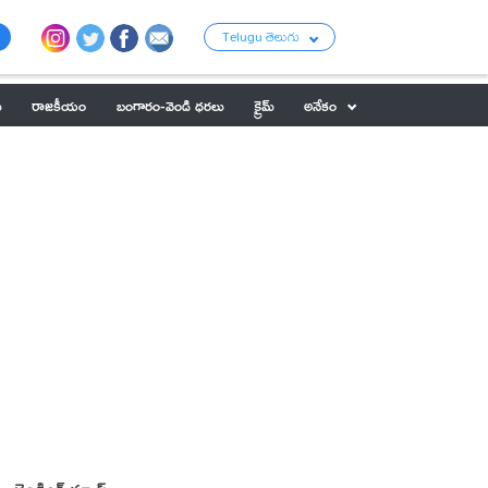
Telugu తెలుగు
ు
రాజకీయం
బంగారం-వెండి ధరలు
క్రైమ్
అనేకం