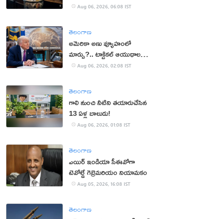
Aug 06, 2026, 06:08 IST
తెలంగాణ
అమెరికా అణు వ్యూహంలో
మార్పు?.. టాక్టికల్ ఆయుధాలకు
ప్రాధాన్యం!
Aug 06, 2026, 02:08 IST
తెలంగాణ
గాలి నుంచి నీటిని తయారుచేసిన
13 ఏళ్ల బాలుడు!
Aug 06, 2026, 01:08 IST
తెలంగాణ
ఎయిర్ ఇండియా సీఈవోగా
టెవోల్డే గెబ్రెమరియం నియామకం
Aug 05, 2026, 16:08 IST
తెలంగాణ