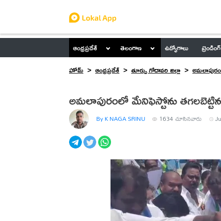
ఆంధ్రప్రదేశ్
తెలంగాణ
ఉద్యోగాలు
ట్రెండింగ్
హోమ్
ఆంధ్రప్రదేశ్
తూర్పు గోదావరి జిల్లా
అమలాపురం
అమలాపురంలో మేనిఫెస్టోను తగలబెట్టిన పి
By K NAGA SRINU
1634
చూసినవారు
Ju