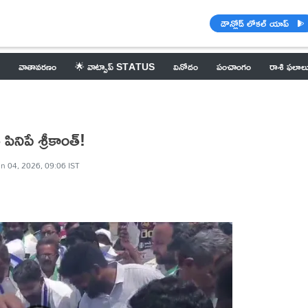
డౌన్లోడ్ లోకల్ యాప్
వాతావరణం
🌟 వాట్సాప్ STATUS
వినోదం
పంచాంగం
రాశి ఫలాల
నిపే శ్రీకాంత్!
n 04, 2026, 09:06 IST