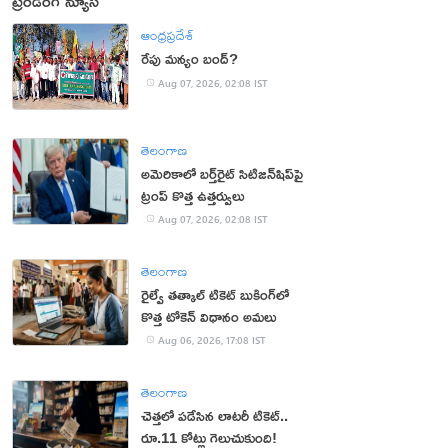
ట్రెండింగ్ న్యూస్
ఆంధ్రప్రదేశ్
రేపు మన్యం బంద్‌?
Aug 07, 2026, 02:08 IST
తెలంగాణ
అమెరికాలో బర్త్‌రైట్ సిటిజన్‌షిప్‌పై
ట్రంప్ కొత్త ఉత్తర్వులు
Aug 07, 2026, 02:08 IST
తెలంగాణ
రైల్వే తత్కాల్ టికెట్ బుకింగ్‌లో
కొత్త టోకెన్ విధానం అమలు
Aug 06, 2026, 17:08 IST
తెలంగాణ
చెత్తలో పడేసిన లాటరీ టికెట్..
రూ.11 కోట్లు గెలుచుకుంది!