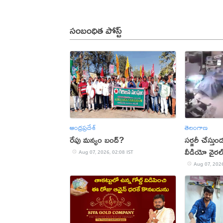
సంబంధిత పోస్ట్
ఆంధ్రప్రదేశ్
తెలంగాణ
రేపు మన్యం బంద్‌?
సర్జరీ చేస్త
వీడియో వైరల
Aug 07, 2026, 02:08 IST
Aug 07, 2026