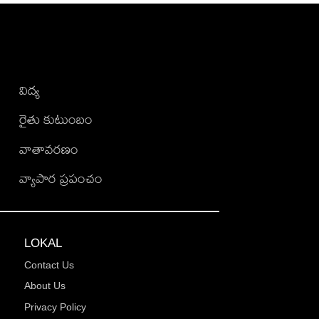
విద్య
రైతు కుటుంబం
వాతావరణం
వ్యాపార ప్రపంచం
LOKAL
Contact Us
About Us
Privacy Policy