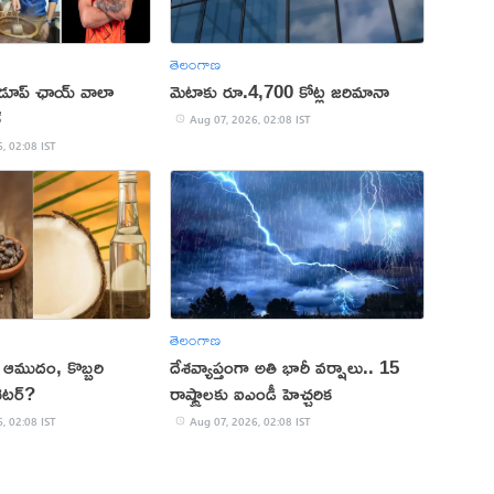
తెలంగాణ
 డూప్ ఛాయ్ వాలా
మెటాకు రూ.4,700 కోట్ల జరిమానా
్
Aug 07, 2026, 02:08 IST
, 02:08 IST
తెలంగాణ
కు ఆముదం, కొబ్బరి
దేశవ్యాప్తంగా అతి భారీ వర్షాలు.. 15
ెటర్?
రాష్ట్రాలకు ఐఎండీ హెచ్చరిక
, 02:08 IST
Aug 07, 2026, 02:08 IST