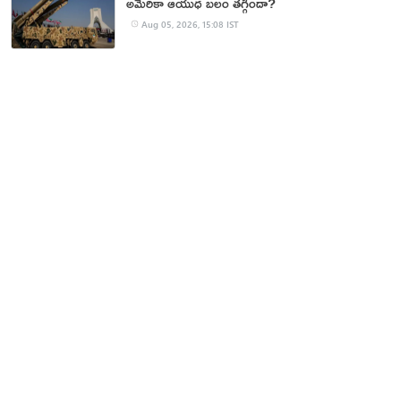
అమెరికా ఆయుధ బలం తగ్గిందా?
Aug 05, 2026, 15:08 IST