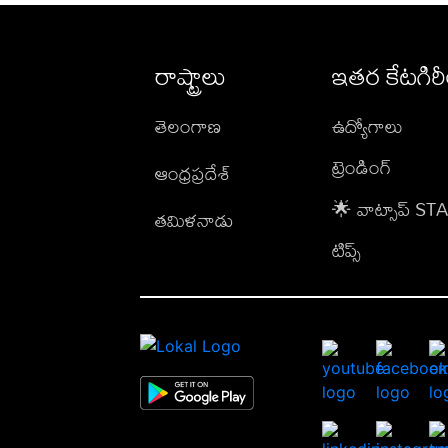
రాష్ట్రాలు
ఇతర కేటగిర
తెలంగాణ
ఉద్యోగాలు
ట్రెండింగ్
ఆంధ్రప్రదేశ్
🌟 వాట్సాప్ S
తమిళనాడు
టిప్స్