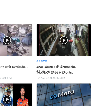
తెలంగాణ
ుండగా భారీ భూకంపం..
నగల దుకాణంలో దొంగతనం..
్
సీసీటీవీలో దొరికిన దొంగలు
, 02:08 IST
Aug 07, 2026, 02:08 IST