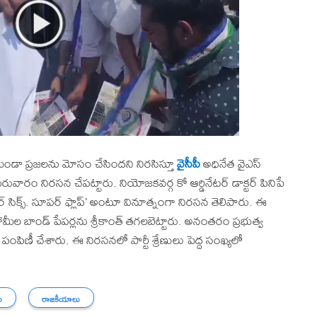
ండా ప్రజలను మోసం చేసిందని నిరసిస్తూ
వైసీపీ
అధినేత వైఎస్
వారం నిరసన చేపట్టారు. నియోజకవర్గ కో ఆర్డినేటర్ డాక్టర్ పినిపే
ర్ సిక్స్. సూపర్ ఫ్లాప్’ అంటూ వినూత్నంగా నిరసన తెలిపారు. ఈ
ామీల బాండ్ పేపర్లను శ్రీకాంత్ తగలబెట్టారు. అనంతరం ప్రభుత్వ
 పంపిణీ చేశారు. ఈ నిరసనలో పార్టీ శ్రేణులు పెద్ద సంఖ్యలో
ు
రాజకీయాలు