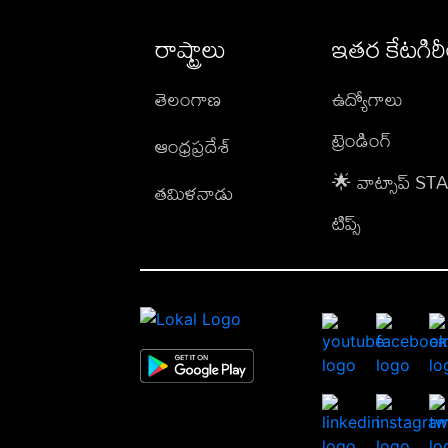
రాష్ట్రాలు
ఇతర కేటగిర
తెలంగాణ
ఉద్యోగాలు
ట్రెండింగ్
ఆంధ్రప్రదేశ్
🌟 వాట్సాప్ S
తమిళనాడు
టిప్స్