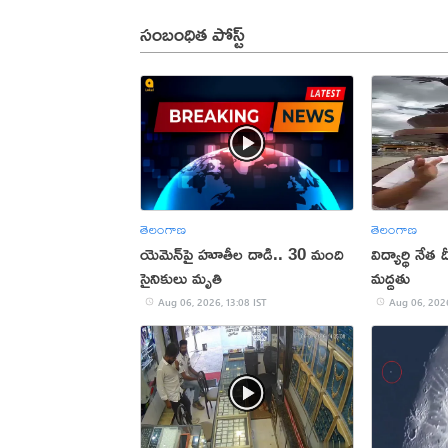
సంబంధిత పోస్ట్
తెలంగాణ
తెలంగాణ
యెమెన్‌పై హూతీల దాడి.. 30 మంది
విద్యార్థి నేత
సైనికులు మృతి
మద్దతు
Aug 06, 2026, 13:08 IST
Aug 06, 2026