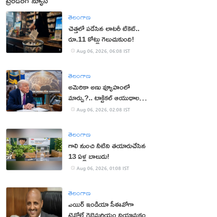
ట్రెండింగ్ న్యూస్
తెలంగాణ
చెత్తలో పడేసిన లాటరీ టికెట్..
రూ.11 కోట్లు గెలుచుకుంది!
Aug 06, 2026, 06:08 IST
తెలంగాణ
అమెరికా అణు వ్యూహంలో
మార్పు?.. టాక్టికల్ ఆయుధాలకు
ప్రాధాన్యం!
Aug 06, 2026, 02:08 IST
తెలంగాణ
గాలి నుంచి నీటిని తయారుచేసిన
13 ఏళ్ల బాలుడు!
Aug 06, 2026, 01:08 IST
తెలంగాణ
ఎయిర్ ఇండియా సీఈవోగా
టెవోల్డే గెబ్రెమరియం నియామకం