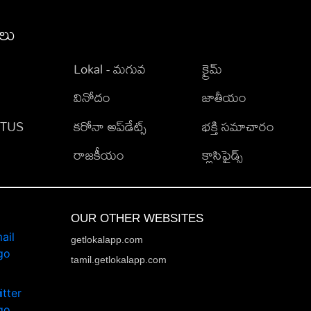
ీలు
Lokal - మగువ
క్రైమ్
వినోదం
జాతీయం
TATUS
కరోనా అప్‌డేట్స్
భక్తి సమాచారం
రాజకీయం
క్లాసిఫైడ్స్
OUR OTHER WEBSITES
getlokalapp.com
tamil.getlokalapp.com