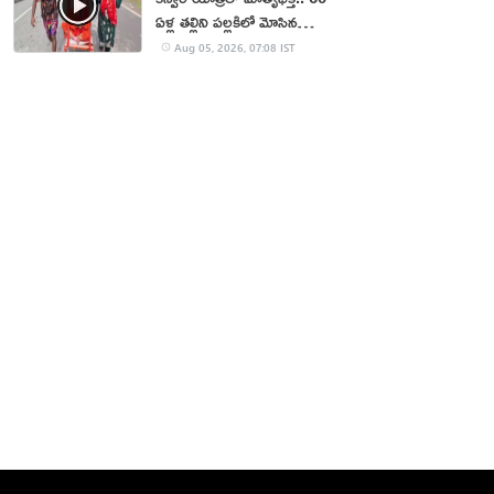
ఏళ్ల తల్లిని పల్లకిలో మోసిన
కొడుకు, కోడలు!
Aug 05, 2026, 07:08 IST