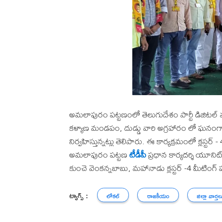
అమలాపురం పట్టణంలో తెలుగుదేశం పార్టీ డిజిటల్ మహా
కళ్యాణ మండపం, దుడ్డు వారి అగ్రహారం లో ఘనంగా నిర్
నిర్వహిస్తున్నట్లు తెలిపారు. ఈ కార్యక్రమంలో క్లస్టర్ - 4 
అమలాపురం పట్టణ
టీడీపీ
ప్రధాన కార్యదర్శి యూనిట్ 
కుంచె వెంకన్నబాబు, మహానాడు క్లస్టర్ -4 మీటింగ్ హా
ట్యాగ్స్ :
లోకల్
రాజకీయం
జిల్లా వార్తల