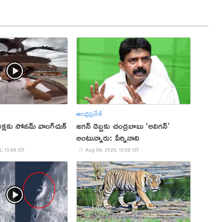
ఆంధ్రప్రదేశ్
 దీక్షకు సోనమ్ వాంగ్‌చుక్
జగన్ దెబ్బకు చంద్రబాబు ‘అవిగన్’
అంటున్నారు: పేర్నినాని
, 13:08 IST
Aug 06, 2026, 13:08 IST