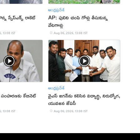
ఆంధ్రప్రదేశ్
న్న స్పేస్‌ఎక్స్ రాకెట్
AP: పులిని చంపి గోళ్లు తీసుకున్న
వేటగాళ్లు
, 13:08 IST
Aug 06, 2026, 13:08 IST
ఆంధ్రప్రదేశ్
 సంహ‌ర‌ణ‌కు కేబినెట్
వైఎస్‌ జగన్‌ను కలిసిన విద్యార్థి, నిరుద్యోగ,
యువజన జేఏసీ
, 13:08 IST
Aug 06, 2026, 13:08 IST