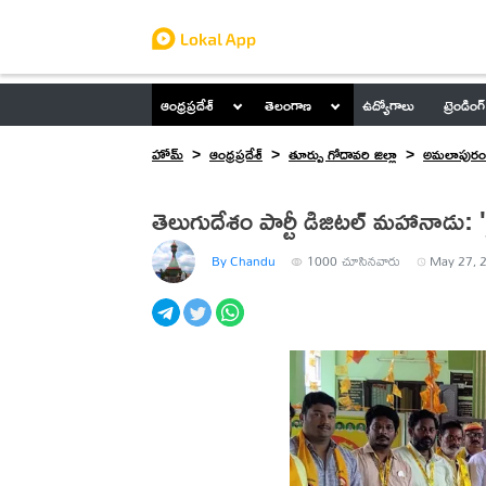
ఆంధ్రప్రదేశ్
తెలంగాణ
ఉద్యోగాలు
ట్రెండింగ్
హోమ్
ఆంధ్రప్రదేశ్
తూర్పు గోదావరి జిల్లా
అమలాపురం
తెలుగుదేశం పార్టీ డిజిటల్ మహానాడు: 
By Chandu
1000
చూసినవారు
May 27, 2