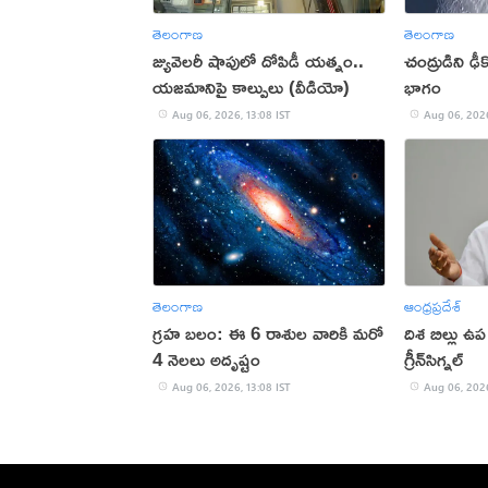
తెలంగాణ
తెలంగాణ
జ్యువెలరీ షాపులో దోపిడీ యత్నం..
చంద్రుడిని ఢీకొ
యజమానిపై కాల్పులు (వీడియో)
భాగం
Aug 06, 2026, 13:08 IST
Aug 06, 2026
తెలంగాణ
ఆంధ్రప్రదేశ్
గ్రహ బలం: ఈ 6 రాశుల వారికి మరో
దిశ బిల్లు ఉప
4 నెలలు అదృష్టం
గ్రీన్‌సిగ్న‌ల్‌
Aug 06, 2026, 13:08 IST
Aug 06, 2026