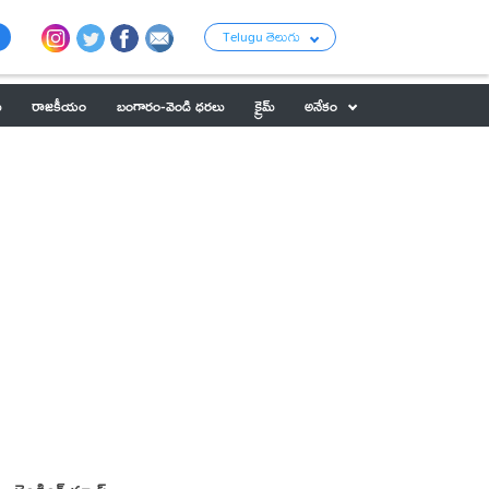
Telugu తెలుగు
ు
రాజకీయం
బంగారం-వెండి ధరలు
క్రైమ్
అనేకం