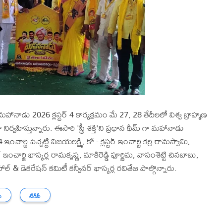
నాడు 2026 క్లస్టర్ 4 కార్యక్రమం మే 27, 28 తేదీలలో విశ్వ బ్రాహ్మణ
వహిస్తున్నారు. ఈసారి 'స్త్రీ శక్తి'ని ప్రధాన థీమ్ గా మహానాడు
ఇంచార్జి పెచ్చెట్టి విజయలక్ష్మి, కో - క్లస్టర్ ఇంచార్జి కర్రి రామస్వామి,
ఇంచార్జి భాస్కర్ల రామకృష్ణ, మాకిరెడ్డి పూర్ణిమ, వాసంశెట్టి చినబాబు,
ల్ & డెకరేషన్ కమిటీ కన్వీనర్ భాస్కర్ల రవితేజ పాల్గొన్నారు.
ు
టీడీపీ