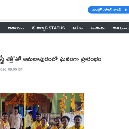
డౌన్లోడ్ లోకల్ యాప్
వాతావరణం
🌟 వాట్సాప్ STATUS
వినోదం
పంచాంగం
రాశి ఫలాల
'స్త్రీ శక్తి'తో అమలాపురంలో ఘనంగా ప్రారంభం
026, 09:05 IST