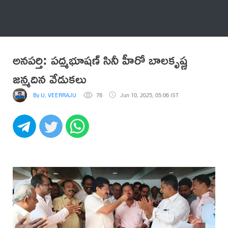
అనేకం
అనపర్తి: పద్మభూషణ్ సినీ హీరో బాలకృష్ణ
జన్మదిన వేడుకలు
By U, VEERRAJU
78
Jun 10, 2025, 05:06 IST