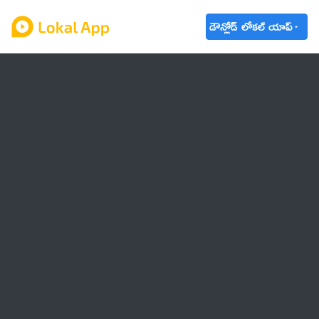
డౌన్లోడ్ లోకల్ యాప్
ఆంధ్రప్రదేశ్
తెలంగాణ
ఉద్యోగాలు
ట్రెండింగ్
వాతావరణం
🌟 వాట్సాప్ STATUS
వినోదం