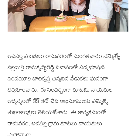
అనపర్తి మండలం రామవరంలో మంగళవారం ఎమ్మెల్యే
నల్లమిల్లి రామకృష్ణారెడ్డి నివాసంలో పద్మభూషణ్
నందమూరి బాలకృష్ణ జన్మదిన వేడుకలు ఘనంగా
నిర్వహించారు. ఈ సందర్బంగా కూటమి నాయకుల
ఆధ్వర్యంలో కేక్ కట్ చేసి అభిమానులకు ఎమ్మెల్యే
శుభాకాంక్షలు తెలియజేశారు. ఈ కార్యక్రమంలో
రామవరం, అనపర్తి గ్రామ కూటమి నాయకులు
పాల్గొన్నారు.