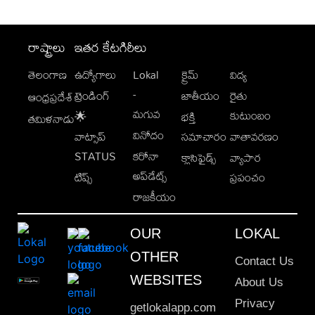
రాష్ట్రాలు
ఇతర కేటగిరీలు
తెలంగాణ
ఉద్యోగాలు
Lokal
క్రైమ్
విద్య
-
ట్రెండింగ్
జాతీయం
రైతు
ఆంధ్రప్రదేశ్
మగువ
కుటుంబం
🌟
భక్తి
తమిళనాడు
వినోదం
వాట్సాప్
సమాచారం
వాతావరణం
STATUS
కరోనా
క్లాసిఫైడ్స్
వ్యాపార
అప్‌డేట్స్
టిప్స్
ప్రపంచం
రాజకీయం
OUR
LOKAL
OTHER
Contact Us
WEBSITES
About Us
Privacy
getlokalapp.com