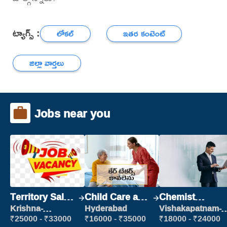
ట్యాగ్స్ :
లోకల్
ఇతర కంటెంట్
జిల్లా వార్తలు
Jobs near you
Territory Sales
Child Care and
Chemist
Manager
Patient care
Production
Krishna-
Hyderabad
Vishakapatnam-
vijayawada
new
Executive
₹25000 - ₹33000
₹16000 - ₹35000
₹18000 - ₹24000