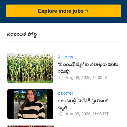
Explore more jobs
సంబంధిత పోస్ట్
తెలంగాణ
‘పీఎంఎఫ్‌బీవై’కు నెలాఖరు వరకు
గడువు
Aug 09, 2026, 12:08 IST
తెలంగాణ
రాజమండ్రి మెడికో ప్రియాంక
మృతి
Aug 09, 2026, 11:08 IST