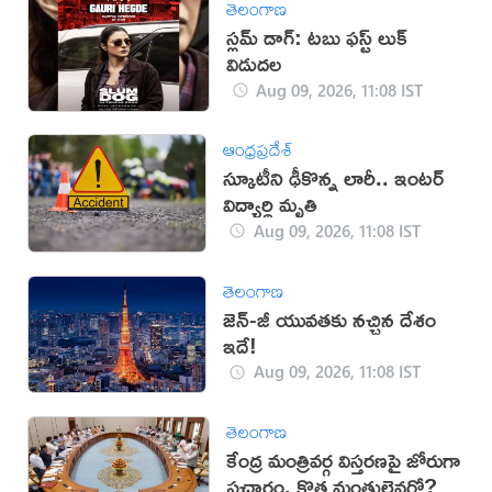
తెలంగాణ
స్లమ్ డాగ్: టబు ఫస్ట్ లుక్
విడుదల
Aug 09, 2026, 11:08 IST
ఆంధ్రప్రదేశ్
స్కూటీని ఢీకొన్న లారీ.. ఇంటర్‌
విద్యార్థి మృతి
Aug 09, 2026, 11:08 IST
తెలంగాణ
జెన్-జీ యువతకు నచ్చిన దేశం
ఇదే!
Aug 09, 2026, 11:08 IST
తెలంగాణ
కేంద్ర మంత్రివర్గ విస్తరణపై జోరుగా
ప్రచారం, కొత్త మంత్రులెవరో?