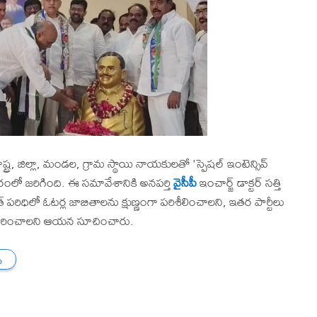
ష్ట్ర, జిల్లా, మండల, గ్రామ స్థాయి నాయకులతో 'స్పెషల్ ఇంటెన్సివ్
రంలో జరిగింది. ఈ సమావేశానికి అనపర్తి
వైసీపీ
ఇంచార్జ్ డాక్టర్ సత్తి
 పరిధిలో ఓటర్ల జాబితాలను క్షుణ్ణంగా పరిశీలించాలని, ఇతర పార్టీలు
ి సారించాలని ఆయన సూచించారు.
ు