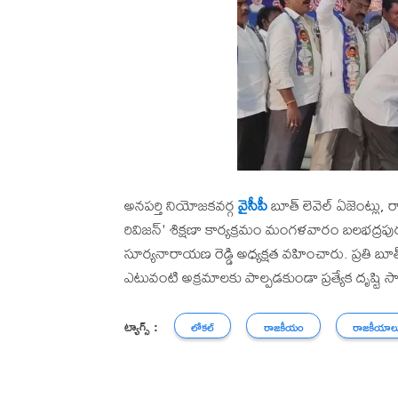
అనపర్తి నియోజకవర్గ
వైసీపీ
బూత్ లెవెల్ ఏజెంట్లు, రా
రివిజన్' శిక్షణా కార్యక్రమం మంగళవారం బలభద్రపు
సూర్యనారాయణ రెడ్డి అధ్యక్షత వహించారు. ప్రతి బూత్
ఎటువంటి అక్రమాలకు పాల్పడకుండా ప్రత్యేక దృష్ట
ట్యాగ్స్ :
లోకల్
రాజకీయం
రాజకీయాల