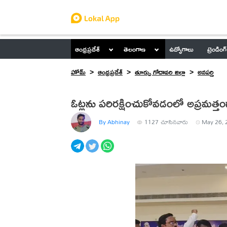
ఆంధ్రప్రదేశ్
తెలంగాణ
ఉద్యోగాలు
ట్రెండింగ్
హోమ్
ఆంధ్రప్రదేశ్
తూర్పు గోదావరి జిల్లా
అనపర్తి
ఓట్లను పరిరక్షించుకోవడంలో అప్రమత్త
By Abhinay
1127
చూసినవారు
May 26, 