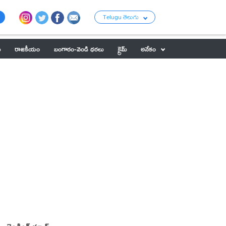
Telugu తెలుగు
ు
రాజకీయం
బంగారం-వెండి ధరలు
క్రైమ్
అనేకం