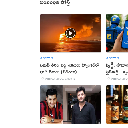
సంబంధిత పోస్ట్
తెలంగాణ
తెలంగాణ
ఒమన్‌ తీరం వద్ద చమురు ట్యాంకర్‌లో
స్విగ్గీ, జొ
భారీ పేలుడు (వీడియో)
ఫ్లిప్‌కార్ట్..
Aug 03, 2026, 03:08 IST
Aug 03, 2026