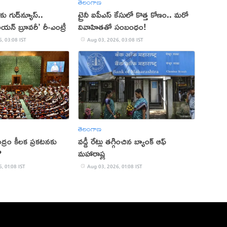
తెలంగాణ
 గుడ్‌న్యూస్..
ట్రైనీ ఐపీఎస్‌ కేసులో కొత్త కోణం.. మరో
యన్ బ్రూవరీ’ రీ-ఎంట్రీ
వివాహితతో సంబంధం!
, 03:08 IST
Aug 03, 2026, 03:08 IST
తెలంగాణ
ంద్రం కీలక ప్రకటనకు
వడ్డీ రేట్లు తగ్గించిన బ్యాంక్ ఆఫ్
?
మహారాష్ట్ర
, 01:08 IST
Aug 03, 2026, 01:08 IST