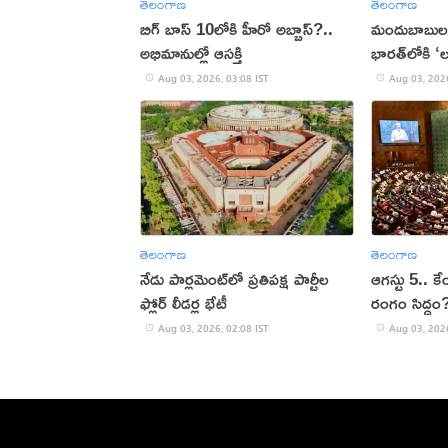
తెలంగాణ
తెలంగాణ
బిగ్ బాస్ 10లోకి హీరో అబ్బాస్?..
మందుబాబులకు
అభిమానుల్లో ఆసక్తి
భారత్‌లోకి ‘ల
Aug 03, 2026, 03:08 IST
Aug 03, 2026
తెలంగాణ
తెలంగాణ
నేడు పార్లమెంట్​లో ప్రతిపక్ష పార్టీల
ఆగస్టు 5.. కే
ఫ్లోర్ లీడర్ల భేటీ
రంగం సిద్ధం
Aug 03, 2026, 02:08 IST
Aug 03, 2026