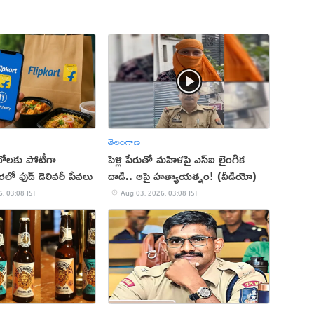
తెలంగాణ
మాటోలకు పోటీగా
పెళ్లి పేరుతో మహిళపై ఎస్‌ఐ లైంగిక
 త్వరలో ఫుడ్ డెలివరీ సేవలు
దాడి.. ఆపై హత్యాయత్నం! (వీడియో)
, 03:08 IST
Aug 03, 2026, 03:08 IST