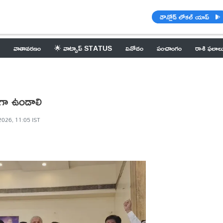
డౌన్లోడ్ లోకల్ యాప్
వాతావరణం
🌟 వాట్సాప్ STATUS
వినోదం
పంచాంగం
రాశి ఫలాల
ంగా ఉండాలి
2026, 11:05 IST