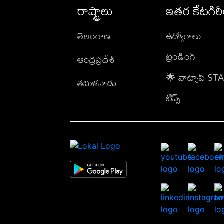
రాష్ట్రాలు
ఇతర కేటగిర
తెలంగాణ
ఉద్యోగాలు
ట్రెండింగ్
ఆంధ్రప్రదేశ్
🌟 వాట్సాప్ S
తమిళనాడు
టిప్స్