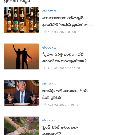
ట్రెండింగ్ న్యూస్
తెలంగాణ
మందుబాబులకు గుడ్‌న్యూస్..
భారత్‌లోకి ‘లయన్ బ్రూవరీ’ రీ-
ఎంట్రీ
Aug 03, 2026, 03:08 IST
తెలంగాణ
స్నేహం పవిత్ర బంధం - నేటి
తరంలో కనుమరుగవుతోందా?
Aug 02, 2026, 12:08 IST
తెలంగాణ
ఇరాన్‌పై దాడి వాయిదా.. ట్రంప్
కీలక ప్రకటన
Aug 02, 2026, 11:08 IST
తెలంగాణ
ఫ్రెండ్ షిప్‌డే అసలు ఎలా
వచ్చిందంటే?