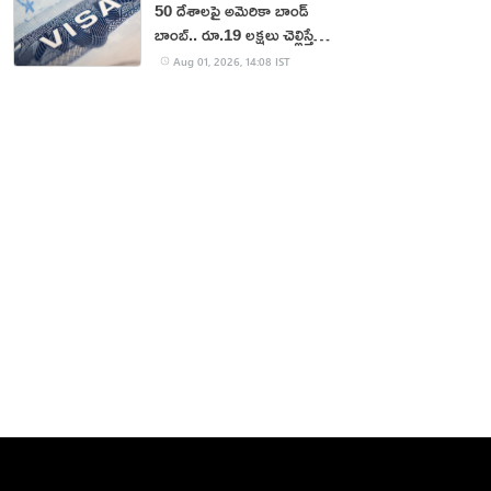
50 దేశాలపై అమెరికా బాండ్
బాంబ్.. రూ.19 లక్షలు చెల్లిస్తేనే
వీసా!
Aug 01, 2026, 14:08 IST