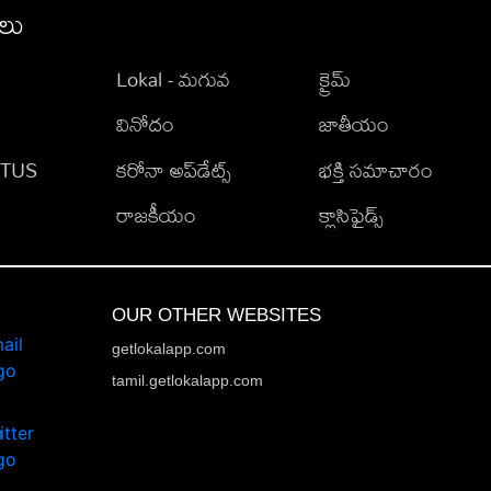
ీలు
Lokal - మగువ
క్రైమ్
వినోదం
జాతీయం
TATUS
కరోనా అప్‌డేట్స్
భక్తి సమాచారం
రాజకీయం
క్లాసిఫైడ్స్
OUR OTHER WEBSITES
getlokalapp.com
tamil.getlokalapp.com