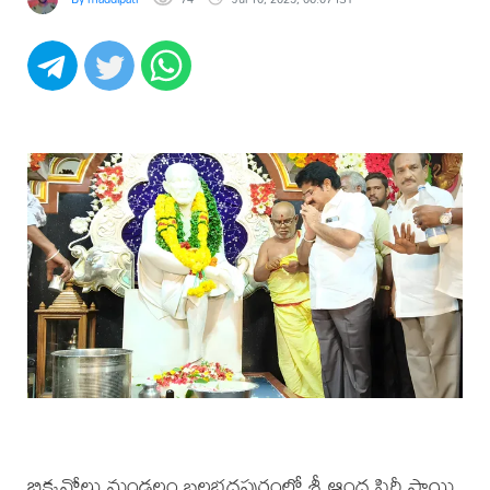
బిక్కవోలు మండలం బలభద్రపురంలో శ్రీ ఆంధ్ర షిర్డీ సాయి