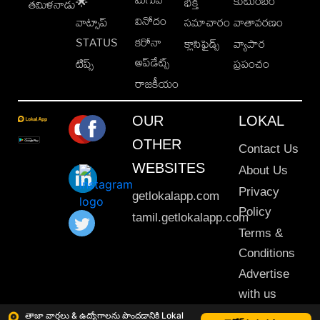
కుటుంబం
🌟
భక్తి
తమిళనాడు
వినోదం
వాట్సాప్
సమాచారం
వాతావరణం
STATUS
కరోనా
క్లాసిఫైడ్స్
వ్యాపార
అప్‌డేట్స్
టిప్స్
ప్రపంచం
రాజకీయం
OUR
LOKAL
OTHER
Contact Us
WEBSITES
About Us
Privacy
getlokalapp.com
Policy
tamil.getlokalapp.com
Terms &
Conditions
Advertise
with us
Sitemap
తాజా వార్తలు & ఉద్యోగాలను పొందడానికి Lokal