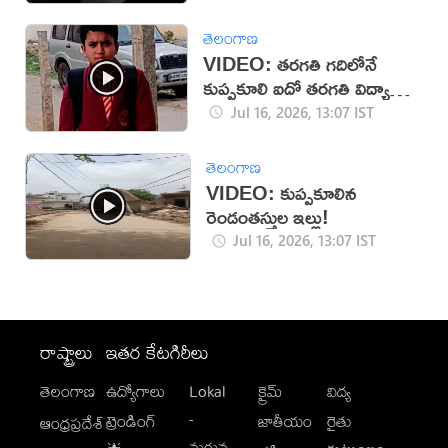
తెలంగాణ
VIDEO: తరగతి గదిలోనే
కుప్పకూలి ఐదో తరగతి విద్యార్థి
మృతి
Jul 16, 2026, 13:07 IST
తెలంగాణ
VIDEO: కుప్పకూలిన
రెండంతస్తుల ఇల్లు!
Jul 16, 2026, 13:07 IST
రాష్ట్రాలు
ఇతర కేటగిరీలు
తెలంగాణ
ఉద్యోగాలు
Lokal
క్రైమ్
విద్య
-
ట్రెండింగ్
జాతీయం
రైతు
ఆంధ్రప్రదేశ్
మగువ