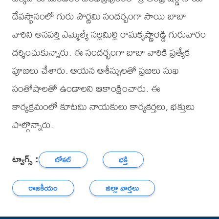
దేవస్థానంలో గురు పౌర్ణమి సందర్బంగా సాయి బాబా
వారిని అనపర్తి ఎమ్మెల్యే నల్లమిల్లి రామకృష్ణారెడ్డి గురువారం
దర్శించుకున్నారు. ఈ సందర్భంగా బాబా వారికి ప్రత్యేక
పూజలు చేశారు. ఆయన ఆశీస్సులతో ప్రజలు సుఖ
సంతోషాలతో ఉండాలని ఆకాంక్షించారు. ఈ
కార్యక్రమంలో కూటమి నాయకులు కార్యకర్తలు, భక్తులు
పాల్గొన్నారు.
ట్యాగ్స్ :
లోకల్
భక్తి
రాజకీయం
జిల్లా వార్తలు