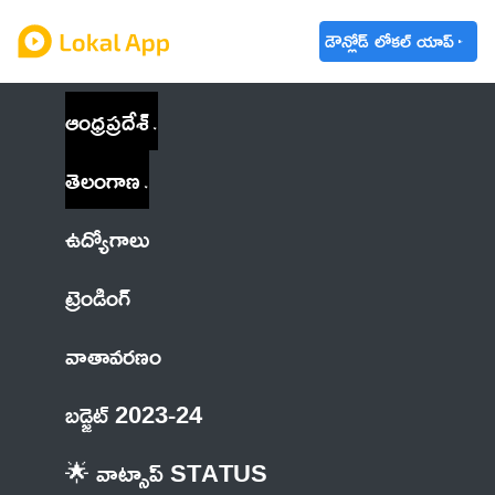
డౌన్లోడ్ లోకల్ యాప్
ఆంధ్రప్రదేశ్
తెలంగాణ
ఉద్యోగాలు
ట్రెండింగ్
వాతావరణం
బడ్జెట్ 2023-24
🌟 వాట్సాప్ STATUS