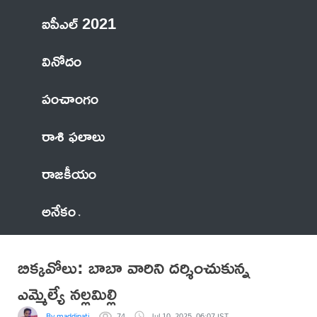
ఐపీఎల్ 2021
వినోదం
పంచాంగం
రాశి ఫలాలు
రాజకీయం
అనేకం
బిక్కవోలు: బాబా వారిని దర్శించుకున్న
ఎమ్మెల్యే నల్లమిల్లి
By maddipati
74
Jul 10, 2025, 06:07 IST