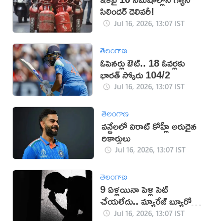
సిలిండర్ డెలివరీ!
Jul 16, 2026, 13:07 IST
తెలంగాణ
ఓపెనర్లు ఔట్‌.. 18 ఓవర్లకు
భారత్‌ స్కోరు 104/2
Jul 16, 2026, 13:07 IST
తెలంగాణ
వన్డేలలో విరాట్ కోహ్లీ అరుదైన
రికార్డులు
Jul 16, 2026, 13:07 IST
తెలంగాణ
9 ఏళ్లయినా పెళ్లి సెట్
చేయలేదు.. మ్యారేజ్ బ్యూరోకి
జరిమానా
Jul 16, 2026, 13:07 IST