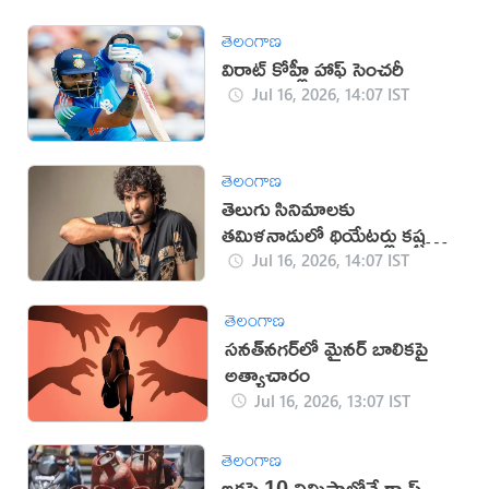
తెలంగాణ
విరాట్ కోహ్లీ హాఫ్ సెంచరీ
Jul 16, 2026, 14:07 IST
తెలంగాణ
తెలుగు సినిమాలకు
తమిళనాడులో థియేటర్లు కష్టమే:
కిరణ్ అబ్బవరం
Jul 16, 2026, 14:07 IST
తెలంగాణ
సనత్‌నగర్‌లో మైనర్‌ బాలికపై
అత్యాచారం
Jul 16, 2026, 13:07 IST
తెలంగాణ
ఇకపై 10 నిమిషాల్లోనే గ్యాస్