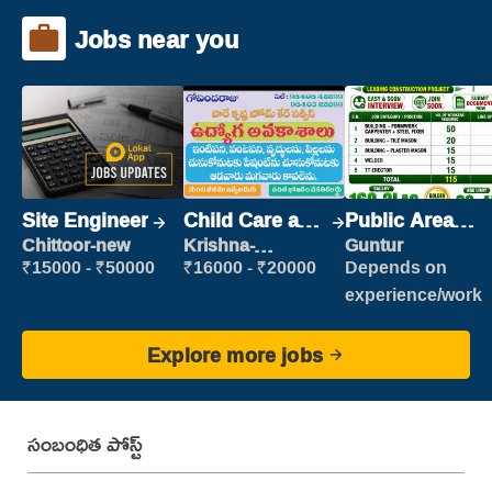
Jobs near you
Site Engineer
Child Care and
Public Area
Patient care
Cleaner
Chittoor-new
Krishna-
Guntur
vijayawada
₹15000 - ₹50000
₹16000 - ₹20000
Depends on
experience/work
Explore more jobs
సంబంధిత పోస్ట్