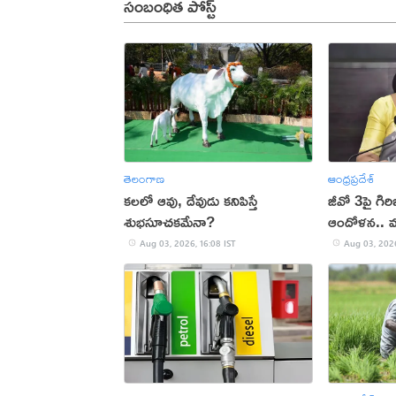
సంబంధిత పోస్ట్
తెలంగాణ
ఆంధ్రప్రదేశ్
కలలో ఆవు, దేవుడు కనిపిస్తే
జీవో 3పై గి
శుభసూచకమేనా?
ఆందోళన.. మం
స్పందనిదే
Aug 03, 2026, 16:08 IST
Aug 03, 2026