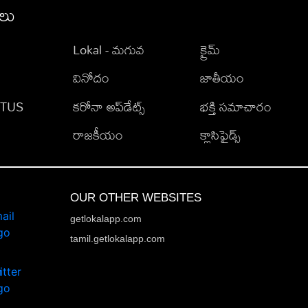
ీలు
Lokal - మగువ
క్రైమ్
వినోదం
జాతీయం
TATUS
కరోనా అప్‌డేట్స్
భక్తి సమాచారం
రాజకీయం
క్లాసిఫైడ్స్
OUR OTHER WEBSITES
getlokalapp.com
tamil.getlokalapp.com