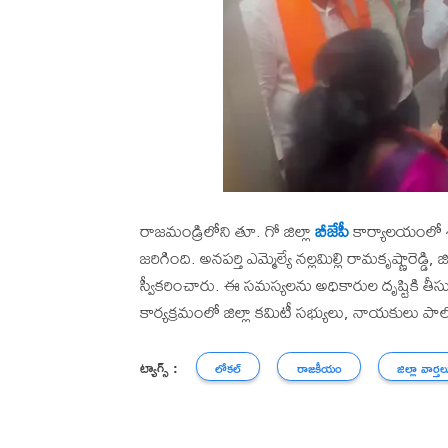
రాజమండ్రిలోని తూ. గో జిల్లా
బీజేపీ
కార్యాలయంలో శు
జరిగింది. అనపర్తి ఎమ్మెల్యే నల్లమిల్లి రామకృష్ణారెడ్డి
స్వీకరించారు. ఈ సమస్యలను అధికారుల దృష్టికి తీసు
కార్యక్రమంలో జిల్లా కమిటీ సభ్యులు, నాయకులు పాల్గ
ట్యాగ్స్ :
లోకల్
రాజకీయం
జిల్లా వార్తల