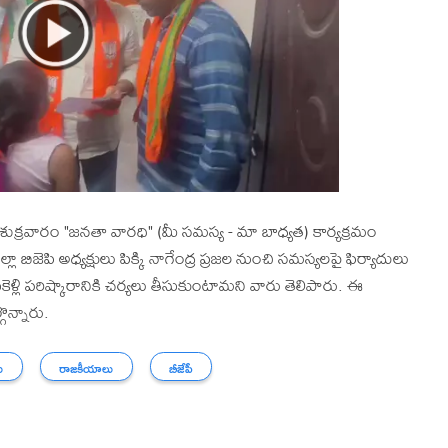
క్రవారం "జనతా వారధి" (మీ సమస్య - మా బాధ్యత) కార్యక్రమం
, జిల్లా బిజెపి అధ్యక్షులు పిక్కి నాగేంద్ర ప్రజల నుంచి సమస్యలపై ఫిర్యాదులు
కెళ్లి పరిష్కారానికి చర్యలు తీసుకుంటామని వారు తెలిపారు. ఈ
ొన్నారు.
ు
రాజకీయాలు
బీజేపీ