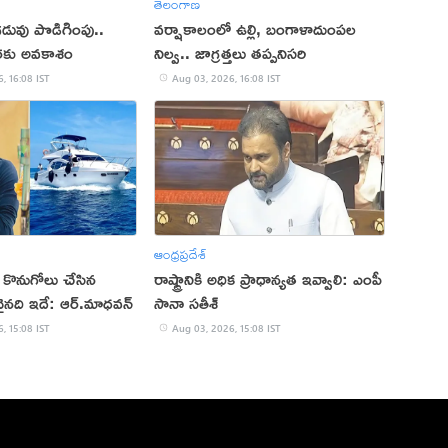
తెలంగాణ
ువు పొడిగింపు..
వర్షాకాలంలో ఉల్లి, బంగాళాదుంపల
వరకు అవకాశం
నిల్వ.. జాగ్రత్తలు తప్పనిసరి
, 16:08 IST
Aug 03, 2026, 16:08 IST
ఆంధ్రప్రదేశ్
 కొనుగోలు చేసిన
రాష్ట్రానికి అధిక ప్రాధాన్యత ఇవ్వాలి: ఎంపీ
ైనది ఇదే: ఆర్.మాధవన్
సానా సతీశ్
, 15:08 IST
Aug 03, 2026, 15:08 IST