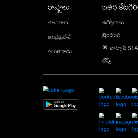
రాష్ట్రాలు
ఇతర కేటగిర
తెలంగాణ
ఉద్యోగాలు
ట్రెండింగ్
ఆంధ్రప్రదేశ్
🌟 వాట్సాప్ S
తమిళనాడు
టిప్స్