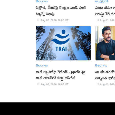
తెలంగాణ
ఆంధ్రప్రదేశ్
పెట్రోల్, డీజిల్‌పై కేంద్రం విండ్ ఫాల్
పంట బీమా గడ
ట్యాక్స్ పెంపు
ఆగస్టు 15 
Aug 03, 2026, 16:08 IST
Aug 03, 2026
తెలంగాణ
తెలంగాణ
కాల్‌ క్వాలిటీపై రేటింగ్‌.. ట్రాయ్‌ మై
నా జీవితంలో
కాల్‌ యాప్‌లో కొత్త అప్‌డేట్‌
అత్యంత ఖరీద
Aug 03, 2026, 16:08 IST
Aug 03, 2026