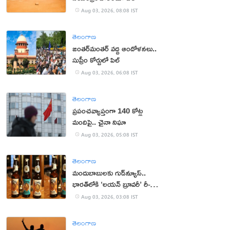
Aug 03, 2026, 08:08 IST
తెలంగాణ
జంతర్‌మంతర్‌ వద్ద ఆందోళనలు..
సుప్రీం కోర్టులో పిల్
Aug 03, 2026, 06:08 IST
తెలంగాణ
ప్రపంచవ్యాప్తంగా 140 కోట్ల
మందిపై.. చైనా నిఘా
Aug 03, 2026, 05:08 IST
తెలంగాణ
మందుబాబులకు గుడ్‌న్యూస్..
భారత్‌లోకి ‘లయన్ బ్రూవరీ’ రీ-
ఎంట్రీ
Aug 03, 2026, 03:08 IST
తెలంగాణ