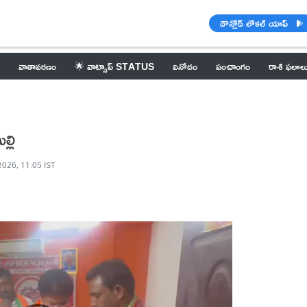
డౌన్లోడ్ లోకల్ యాప్
వాతావరణం
🌟 వాట్సాప్ STATUS
వినోదం
పంచాంగం
రాశి ఫలాల
్లి
2026, 11:05 IST