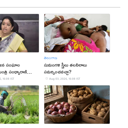
తెలంగాణ
రిజన సంఘాల
సుమంగళి స్త్రీలు తలనీలాలు
త్రి సంధ్యారాణి
సమర్పించవచ్చా?
, 16:08 IST
Aug 03, 2026, 16:08 IST