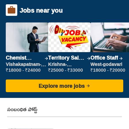
Jobs near you
Chemist
Territory Sales
Office Staff
Production
Manager
Vishakapatnam-
Krishna-
West-godavari
new
vijayawada
Executive
₹18000 - ₹24000
₹25000 - ₹33000
₹18000 - ₹20000
Explore more jobs
సంబంధిత పోస్ట్