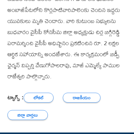
అంబాజీపేటలోని కొర్లపాటివారిపాలెంకు చెందిన ఇద్దరు
యువకులు మృతి చెందారు. వారి కుటుంబ సభ్యులను
బుధవారం వైసీపీ కోనసీమ జిల్లా అధ్యక్షుడు చిర్ల జగ్గిరెడ్డి
పరామర్శించి వైసీపీ అధిష్టానం ప్రకటించిన రూ. 2 లక్షల
ఆర్థిక సహాయాన్ని అందజేశారు. ఈ కార్యక్రమంలో జడ్పీ
ఛైర్మన్ విప్పర్తి వేణుగోపాలరావు, మాజీ ఎమ్మెల్యే పాముల
రాజేశ్వరి పాల్గొన్నారు.
ట్యాగ్స్ :
లోకల్
రాజకీయం
జిల్లా వార్తలు