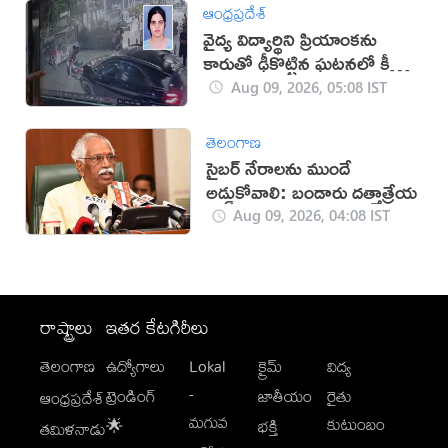
ఆంధ్రప్రదేశ్
వైద్య విద్యార్థిని ప్రియాంకను
కారుతో ఢీకొట్టిన ఘటనలో కీలక
పరిణామం
Aug 09, 2026, 05:08 IST
తెలంగాణ
సైబర్ నేరాలను ముందే
అడ్డుకోవాలి: బండారు దత్తాత్రేయ
Aug 09, 2026, 04:08 IST
రాష్ట్రాలు
ఇతర కేటగిరీలు
తెలంగాణ
ఉద్యోగాలు
Lokal
క్రైమ్
విద్య
-
ట్రెండింగ్
జాతీయం
రైతు
ఆంధ్రప్రదేశ్
మగువ
కుటుంబం
🌟
భక్తి
తమిళనాడు