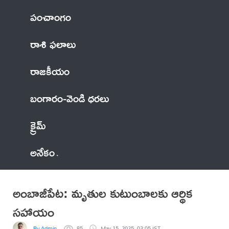
పంచాంగం
రాశి ఫలాలు
రాజకీయం
బంగారం-వెండి ధరలు
క్రైమ్
అనేకం
అంబాజీపేట: మృతుల కుటుంబాలకు ఆర్థిక
సహాయం
By Admin
85
May 15, 2025, 03:05 IST