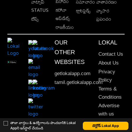
వినోదం
వాట్సాప్
సమాచారం
వాతావరణం
STATUS
కరోనా
క్లాసిఫైడ్స్
వ్యాపార
అప్‌డేట్స్
టిప్స్
ప్రపంచం
రాజకీయం
OUR
LOKAL
OTHER
Contact Us
WEBSITES
About Us
Privacy
getlokalapp.com
Policy
tamil.getlokalapp.com
Terms &
Conditions
Advertise
with us
Sitemap
తాజా వార్తలు & ఉద్యోగాలను పొందడానికి Lokal
డౌన్లోడ్ Lokal App
Appని ఇన్‌స్టాల్ చేయండి
This material may not be published, transmitted, rewritten or redistributed. © 2020 Lokal App. All rights reserved.