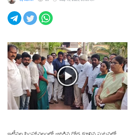
ఇటీవల సింహాచలంలో జరిగిన గోడ కూలిన ఘటనలో