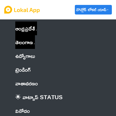
డౌన్లోడ్ లోకల్ యాప్
ఆంధ్రప్రదేశ్
తెలంగాణ
ఉద్యోగాలు
ట్రెండింగ్
వాతావరణం
🌟 వాట్సాప్ STATUS
వినోదం