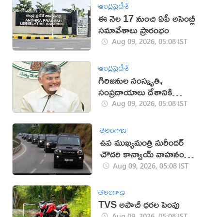
ఆంధ్రప్రదేశ్
ఈ నెల 17 నుంచి ఏపీ అసెంబ్లీ
సమావేశాలు ప్రారంభం
Aug 09, 2026, 05:08 IST
ఆంధ్రప్రదేశ్
గిరిజనుల సంస్కృతి,
సంప్రదాయాలు దేశానికి
గర్వకారణం: సీఎం చంద్రబాబు
Aug 09, 2026, 05:08 IST
తెలంగాణ
ఉప ముఖ్యమంత్రి సురీందర్
చౌదరి కాన్వాయ్ వాహనం
ఢీకొని వ్యక్తి మృతి!
Aug 09, 2026, 05:08 IST
తెలంగాణ
TVS అపాచీ ధరల పెంపు
Aug 09, 2026, 05:08 IST