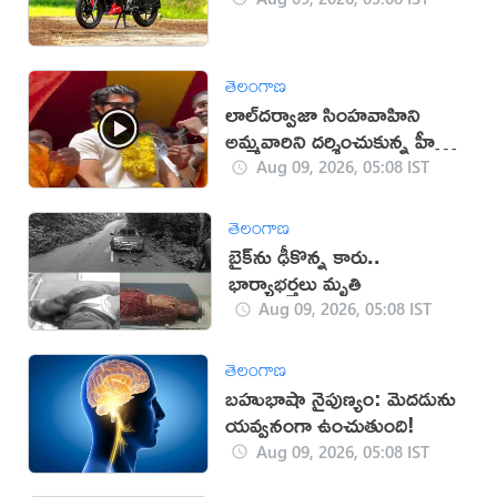
తెలంగాణ
లాల్‌దర్వాజా సింహవాహిని
అమ్మవారిని దర్శించుకున్న హీరో
విజయ్‌
Aug 09, 2026, 05:08 IST
తెలంగాణ
బైక్‌ను ఢీకొన్న కారు..
భార్యాభర్తలు మృతి
Aug 09, 2026, 05:08 IST
తెలంగాణ
బహుభాషా నైపుణ్యం: మెదడును
యవ్వనంగా ఉంచుతుంది!
Aug 09, 2026, 05:08 IST