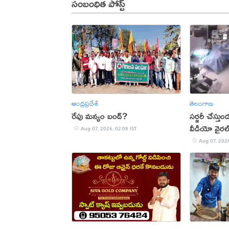
సంబంధిత పోస్ట్
ఆంధ్రప్రదేశ్
తెలంగాణ
రేపు మన్యం బంద్‌?
సర్జరీ చేస్త
వీడియో వైరల
Aug 07, 2026, 02:08 IST
Aug 07, 2026