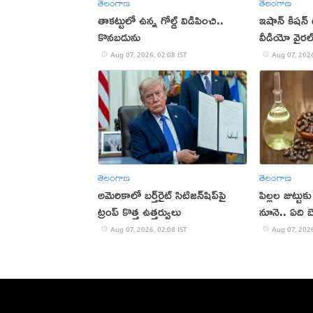
తెలంగాణ
తెలంగాణ
తాకట్టులో ఉన్న గోల్డ్ విడిపించి..
ఇషాన్ కిషన్
కొనబడును
వీడియో వైరల
Aug 07, 2026, 02:08 IST
Aug 07, 2026
తెలంగాణ
తెలంగాణ
అమెరికాలో బర్త్‌రైట్ సిటిజన్‌షిప్‌పై
పిల్లల జుట్టు
ట్రంప్ కొత్త ఉత్తర్వులు
నూనె.. ఏది బ
Aug 07, 2026, 02:08 IST
Aug 07, 2026