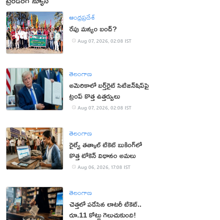
ట్రెండింగ్ న్యూస్
ఆంధ్రప్రదేశ్
రేపు మన్యం బంద్‌?
Aug 07, 2026, 02:08 IST
తెలంగాణ
అమెరికాలో బర్త్‌రైట్ సిటిజన్‌షిప్‌పై
ట్రంప్ కొత్త ఉత్తర్వులు
Aug 07, 2026, 02:08 IST
తెలంగాణ
రైల్వే తత్కాల్ టికెట్ బుకింగ్‌లో
కొత్త టోకెన్ విధానం అమలు
Aug 06, 2026, 17:08 IST
తెలంగాణ
చెత్తలో పడేసిన లాటరీ టికెట్..
రూ.11 కోట్లు గెలుచుకుంది!