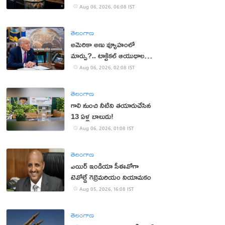
Aug 06, 2026, 06:08 IST
తెలంగాణ
అమెరికా అణు వ్యూహంలో
మార్పు?.. టాక్టికల్ ఆయుధాలకు
ప్రాధాన్యం!
Aug 06, 2026, 02:08 IST
తెలంగాణ
గాలి నుంచి నీటిని తయారుచేసిన
13 ఏళ్ల బాలుడు!
Aug 06, 2026, 01:08 IST
తెలంగాణ
ఎయిర్ ఇండియా సీఈవోగా
టెవోల్డే గెబ్రెమరియం నియామకం
Aug 05, 2026, 16:08 IST
తెలంగాణ