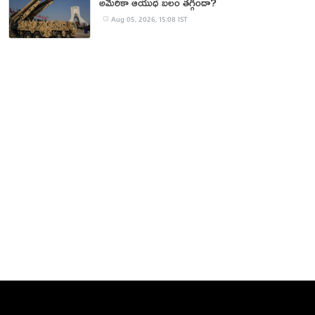
అమెరికా ఆయుధ బలం తగ్గిందా?
Aug 05, 2026, 15:08 IST