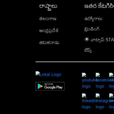
రాష్ట్రాలు
ఇతర కేటగిర
తెలంగాణ
ఉద్యోగాలు
ట్రెండింగ్
ఆంధ్రప్రదేశ్
🌟 వాట్సాప్ S
తమిళనాడు
టిప్స్