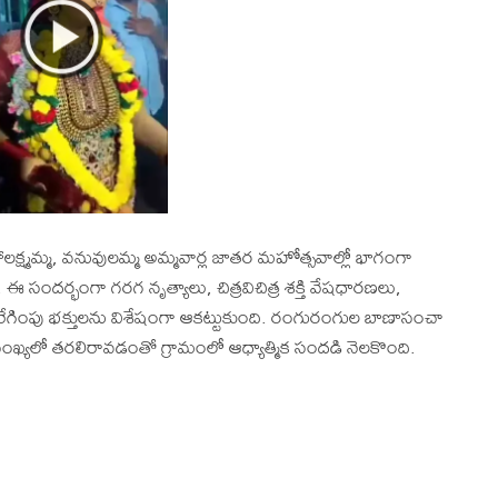
ష్మమ్మ, వనువులమ్మ అమ్మవార్ల జాతర మహోత్సవాల్లో భాగంగా
. ఈ సందర్భంగా గరగ నృత్యాలు, చిత్రవిచిత్ర శక్తి వేషధారణలు,
గింపు భక్తులను విశేషంగా ఆకట్టుకుంది. రంగురంగుల బాణాసంచా
సంఖ్యలో తరలిరావడంతో గ్రామంలో ఆధ్యాత్మిక సందడి నెలకొంది.