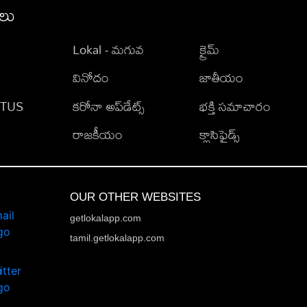
ీలు
Lokal - మగువ
క్రైమ్
వినోదం
జాతీయం
TATUS
కరోనా అప్‌డేట్స్
భక్తి సమాచారం
రాజకీయం
క్లాసిఫైడ్స్
OUR OTHER WEBSITES
getlokalapp.com
tamil.getlokalapp.com