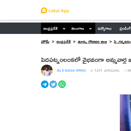
ఆంధ్రప్రదేశ్
తెలంగాణ
ఉద్యోగాలు
ట్రెండింగ్
హోమ్
ఆంధ్రప్రదేశ్
తూర్పు గోదావరి జిల్లా
పి .గన్నవరం
పెదపట్నంలంకలో వైభవంగా అమ్మవార్
By K NAGA SRINU
1231
చూసినవారు
Ma