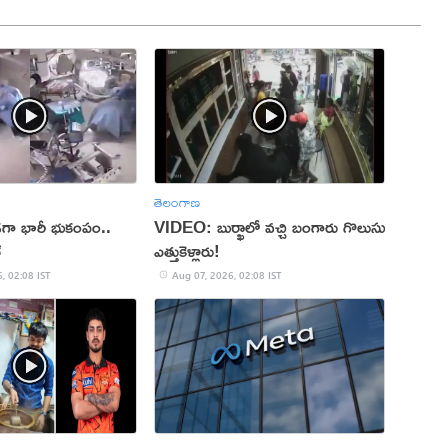
తెలంగాణ
ుండగా భారీ భుకంపం..
VIDEO: బుర్ఖాలో వచ్చి బంగారు గొలుసు
్
ఎత్తుకెళ్లారు!
, 02:08 IST
Aug 07, 2026, 02:08 IST