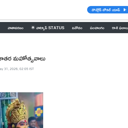
డౌన్లోడ్ లోకల్ యాప్
వాతావరణం
🌟 వాట్సాప్ STATUS
వినోదం
పంచాంగం
రాశి ఫలాల
ల జాతర మహోత్సవాలు
y 31, 2026, 02:05 IST