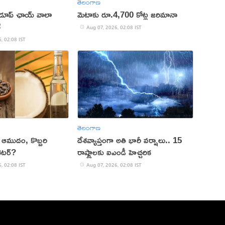
తెలంగాణ
 డూప్ ఛాయ్ వాలా
మెటాకు రూ.4,700 కోట్ల జరిమానా
్
Aug 07, 2026, 02:08 IST
, 02:08 IST
తెలంగాణ
కు ఆముదం, కొబ్బరి
దేశవ్యాప్తంగా అతి భారీ వర్షాలు.. 15
ెటర్?
రాష్ట్రాలకు ఐఎండీ హెచ్చరిక
, 02:08 IST
Aug 07, 2026, 02:08 IST