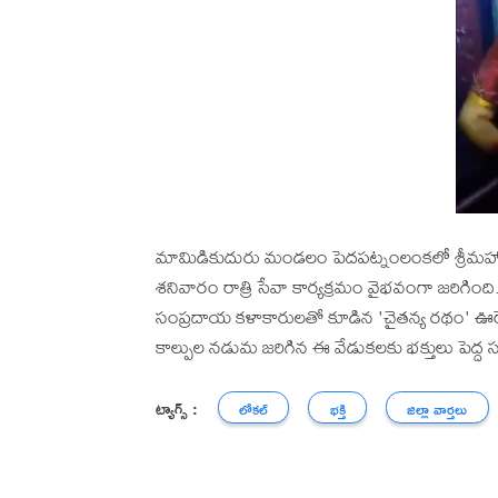
మామిడికుదురు మండలం పెదపట్నంలంకలో శ్రీమహాలక్
శనివారం రాత్రి సేవా కార్యక్రమం వైభవంగా జరిగింది
సంప్రదాయ కళాకారులతో కూడిన 'చైతన్య రథం' ఊరే
కాల్పుల నడుమ జరిగిన ఈ వేడుకలకు భక్తులు పెద్ద 
ట్యాగ్స్ :
లోకల్
భక్తి
జిల్లా వార్తలు