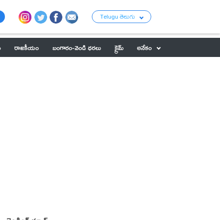
Telugu తెలుగు
ు
రాజకీయం
బంగారం-వెండి ధరలు
క్రైమ్
అనేకం