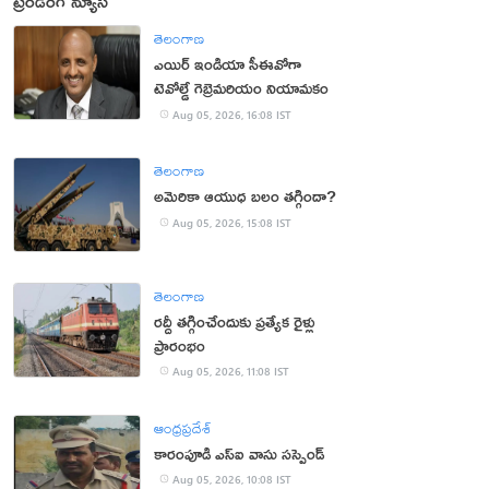
ట్రెండింగ్ న్యూస్
తెలంగాణ
ఎయిర్ ఇండియా సీఈవోగా
టెవోల్డే గెబ్రెమరియం నియామకం
Aug 05, 2026, 16:08 IST
తెలంగాణ
అమెరికా ఆయుధ బలం తగ్గిందా?
Aug 05, 2026, 15:08 IST
తెలంగాణ
రద్దీ తగ్గించేందుకు ప్రత్యేక రైళ్లు
ప్రారంభం
Aug 05, 2026, 11:08 IST
ఆంధ్రప్రదేశ్
కారంపూడి ఎస్ఐ వాసు స‌స్పెండ్‌
Aug 05, 2026, 10:08 IST