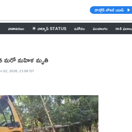
డౌన్లోడ్ లోకల్ యాప్
వాతావరణం
🌟 వాట్సాప్ STATUS
వినోదం
పంచాంగం
రాశి ఫలాల
డిన మరో మహిళ మృతి
n 02, 2026, 23:06 IST