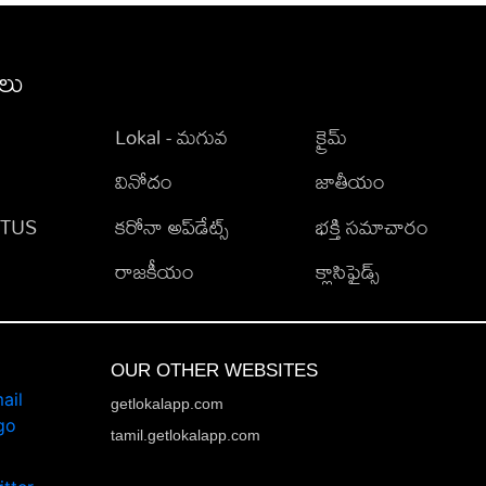
ీలు
Lokal - మగువ
క్రైమ్
వినోదం
జాతీయం
TATUS
కరోనా అప్‌డేట్స్
భక్తి సమాచారం
రాజకీయం
క్లాసిఫైడ్స్
OUR OTHER WEBSITES
getlokalapp.com
tamil.getlokalapp.com