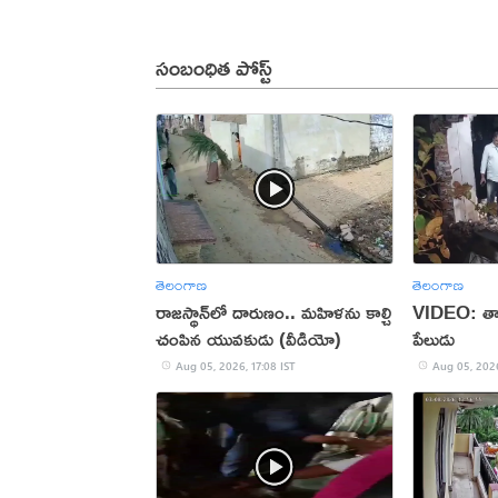
సంబంధిత పోస్ట్
తెలంగాణ
తెలంగాణ
రాజస్థాన్‌లో దారుణం.. మహిళను కాల్చి
VIDEO: తాళ
చంపిన యువకుడు (వీడియో)
పేలుడు
Aug 05, 2026, 17:08 IST
Aug 05, 2026