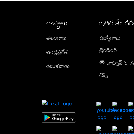
రాష్ట్రాలు
ఇతర కేటగిర
తెలంగాణ
ఉద్యోగాలు
ట్రెండింగ్
ఆంధ్రప్రదేశ్
🌟 వాట్సాప్ S
తమిళనాడు
టిప్స్