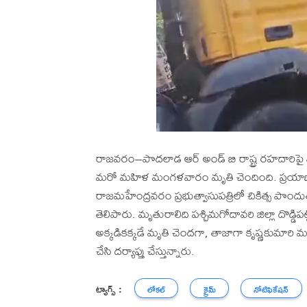
రాజవరం–పొదలాడ ఆర్ అండ్ బి రాష్ట్ర రహదారిపై 
మరో మహిళ మంగళవారం మృతి చెందింది. ప్రయాణిక
రాజమహేంద్రవరం ప్రభుత్వాసుపత్రిలో చికిత్స పొందుతు
తెలిపారు. మృతురాలిది పశ్చిమగోదావరి జిల్లా దొడ్డి
అక్కడికక్కడే మృతి చెందగా, తాజాగా కృష్ణకుమార
చేసి దర్యాప్తు చేస్తున్నారు.
ట్యాగ్స్ :
లోకల్
క్రైమ్
నోటిఫికేషన్