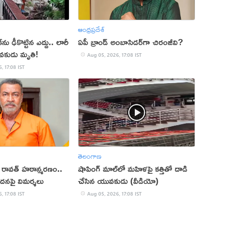
ఆంధ్రప్రదేశ్
ు ఢీకొట్టిన ఎద్దు.. లారీ
ఏపీ బ్రాండ్ అంబాసిడర్‌గా చిరంజీవి?
వకుడు మృతి!
Aug 05, 2026, 17:08 IST
, 17:08 IST
తెలంగాణ
ప్ రావత్ హఠాన్మరణం..
షాపింగ్ మాల్‌లో మహిళపై కత్తితో దాడి
ందనపై విమర్శలు
చేసిన యువకుడు (వీడియో)
, 17:08 IST
Aug 05, 2026, 17:08 IST