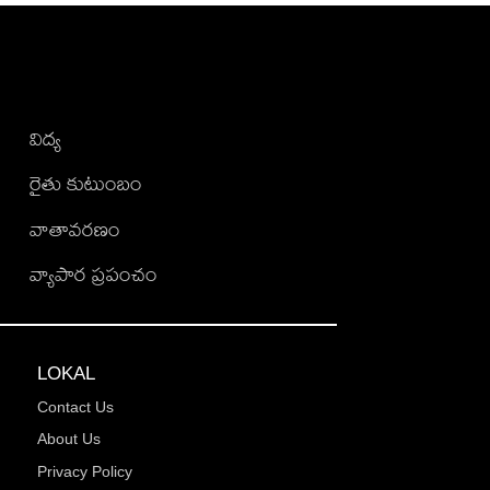
విద్య
రైతు కుటుంబం
వాతావరణం
వ్యాపార ప్రపంచం
LOKAL
Contact Us
About Us
Privacy Policy