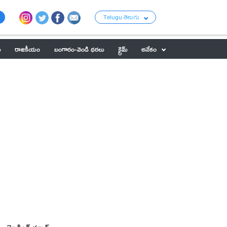
Telugu తెలుగు
ు
రాజకీయం
బంగారం-వెండి ధరలు
క్రైమ్
అనేకం