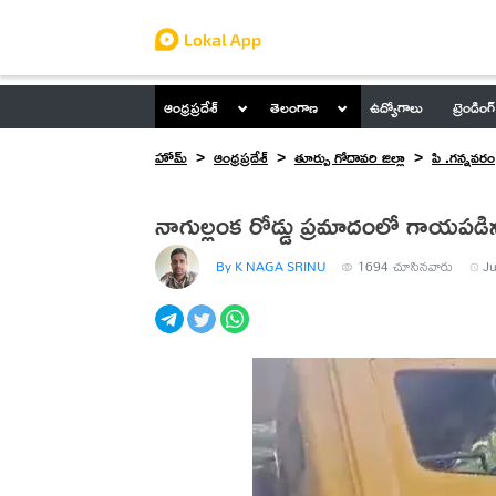
ఆంధ్రప్రదేశ్
తెలంగాణ
ఉద్యోగాలు
ట్రెండింగ్
హోమ్
ఆంధ్రప్రదేశ్
తూర్పు గోదావరి జిల్లా
పి .గన్నవరం
నాగుల్లంక రోడ్డు ప్రమాదంలో గాయప
By K NAGA SRINU
1694
చూసినవారు
Ju