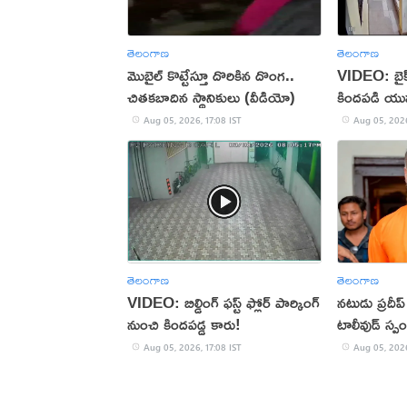
తెలంగాణ
తెలంగాణ
మొబైల్ కొట్టేస్తూ దొరికిన దొంగ..
VIDEO: బైక్‌న
చితకబాదిన స్థానికులు (వీడియో)
కిందపడి యు
Aug 05, 2026, 17:08 IST
Aug 05, 2026
తెలంగాణ
తెలంగాణ
VIDEO: బిల్డింగ్ ఫస్ట్ ఫ్లోర్ పార్కింగ్
నటుడు ప్రదీ
నుంచి కిందపడ్డ కారు!
టాలీవుడ్ స్ప
Aug 05, 2026, 17:08 IST
Aug 05, 2026