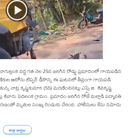
నాగుల్లంక వద్ద గత నెల 25న జరిగిన రోడ్డు ప్రమాదంలో గాయపడిన
ుల ఆటోను టిప్పర్ ఢీకొన్న ఈ ఘటనలో తీవ్రంగా గాయపడి
న్న నాట్ర కృష్ణకుమారి (55) మరణించినట్లు ఎస్సై బి. శివకృష్ణ
పట్ల శివారు పెదలంక గ్రామం. ప్రమాదం జరిగిన రోజే మల్లాడి పద్మావతి
ి మరణంతో మృతుల సంఖ్య రెండుకు చేరింది. పోలీసులు కేసు నమోదు
జిల్లా వార్తలు