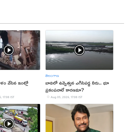
తెలంగాణ
ం వేసిన ఇంట్లో
బావిలో ఉవ్వెత్తున ఎగిసిపడ్డ నీరు.. భూ
ప్రకంపనాలే కారణమా?
, 17:08 IST
Aug 05, 2026, 17:08 IST