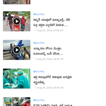
తెలంగాణ
కన్వర్ యాత్రలో మాతృభక్తి.. 60
ఏళ్ల తల్లిని పల్లకిలో మోసిన
కొడుకు, కోడలు!
Aug 05, 2026, 07:08 IST
తెలంగాణ
చిన్నారుల కోసం మొత్తం
విమానాన్నే బుక్ చేసిన
యూట్యూబర్
Aug 05, 2026, 06:08 IST
తెలంగాణ
తల్లి కడుపులోనే శిశువుకు అరుదైన
శస్త్రచికిత్స
Aug 05, 2026, 05:08 IST
తెలంగాణ
E20 పెట్రోల్‌పై వెనక్కి తగ్గే పరిస్థితి