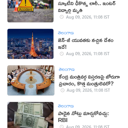
స్కూటీని ఢీకొన్న లారీ.. ఇంటర్‌
విద్యార్థి మృతి
Aug 09, 2026, 11:08 IST
తెలంగాణ
జెన్-జీ యువతకు నచ్చిన దేశం
ఇదే!
Aug 09, 2026, 11:08 IST
తెలంగాణ
కేంద్ర మంత్రివర్గ విస్తరణపై జోరుగా
ప్రచారం, కొత్త మంత్రులెవరో?
Aug 09, 2026, 11:08 IST
తెలంగాణ
పాడైన నోట్లు మార్చుకోవచ్చు:
RBI
Aug 09, 2026, 11:08 IST