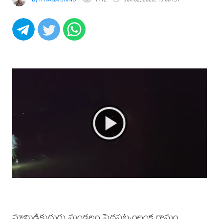
మామిడికుదురు మండలం పెదపట్నంలంక గ్రామం