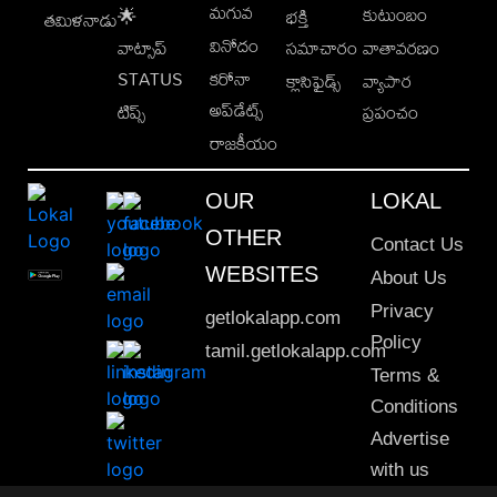
మగువ
కుటుంబం
🌟
భక్తి
తమిళనాడు
వినోదం
వాట్సాప్
సమాచారం
వాతావరణం
STATUS
కరోనా
క్లాసిఫైడ్స్
వ్యాపార
అప్‌డేట్స్
టిప్స్
ప్రపంచం
రాజకీయం
OUR
LOKAL
OTHER
Contact Us
WEBSITES
About Us
Privacy
getlokalapp.com
Policy
tamil.getlokalapp.com
Terms &
Conditions
Advertise
with us