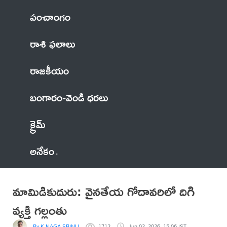
పంచాంగం
రాశి ఫలాలు
రాజకీయం
బంగారం-వెండి ధరలు
క్రైమ్
అనేకం
మామిడికుదురు: వైనతేయ గోదావరిలో దిగి
వ్యక్తి గల్లంతు
By K NAGA SRINU
1712
Jun 02, 2026, 15:06 IST