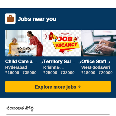
Jobs near you
Child Care and
Territory Sales
Office Staff
Patient care
Manager
Hyderabad
Krishna-
West-godavari
vijayawada
₹16000 - ₹35000
₹25000 - ₹33000
₹18000 - ₹20000
Explore more jobs
సంబంధిత పోస్ట్