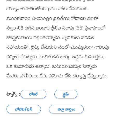
బొక్కావారిపాలెంలో విషాదం చోటుచేసుకుంది.
మంగళవారం సాయంత్రం వైనతేయ గోదావరి నదిలో
స్నానానికి దిగిన బండారి శ్రీనివాసరావు (55) ప్రవాహంలో
కొట్టుకుపోయి గల్లంతయ్యాడు. స్థానికులు పడవల
సహాయంతో, లైట్లు వేసుకుని నదిలో ముమ్మరంగా గాలింపు
చర్యలు చేపట్టారు. బాధితుడికి భార్య, ఇద్దరు కుమార్తెలు,
ఒక కుమారుడు ఉన్నారు. కుటుంబ సభ్యుల ఫిర్యాదు
మేరకు పోలీసులు కేసు నమోదు చేసి దర్యాప్తు చేస్తున్నారు.
ట్యాగ్స్ :
లోకల్
క్రైమ్
నోటిఫికేషన్
జిల్లా వార్తలు