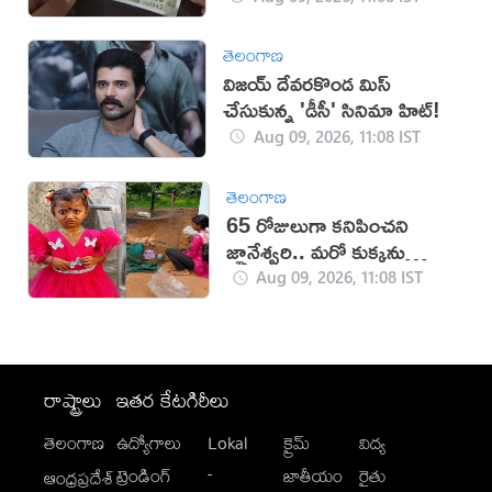
తెలంగాణ
విజయ్ దేవరకొండ మిస్
చేసుకున్న 'డీసీ' సినిమా హిట్!
Aug 09, 2026, 11:08 IST
తెలంగాణ
65 రోజులుగా కనిపించని
జ్ఞానేశ్వరి.. మరో కుక్కను
తెచ్చుకున్న పేరెంట్స్
Aug 09, 2026, 11:08 IST
రాష్ట్రాలు
ఇతర కేటగిరీలు
తెలంగాణ
ఉద్యోగాలు
Lokal
క్రైమ్
విద్య
-
ట్రెండింగ్
జాతీయం
రైతు
ఆంధ్రప్రదేశ్