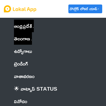
డౌన్లోడ్ లోకల్ యాప్
ఆంధ్రప్రదేశ్
తెలంగాణ
ఉద్యోగాలు
ట్రెండింగ్
వాతావరణం
🌟 వాట్సాప్ STATUS
వినోదం