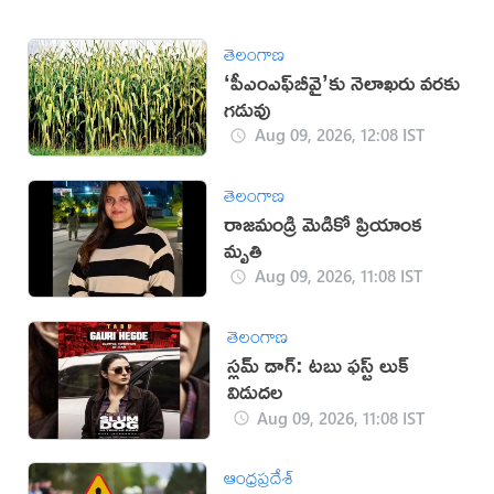
తెలంగాణ
‘పీఎంఎఫ్‌బీవై’కు నెలాఖరు వరకు
గడువు
Aug 09, 2026, 12:08 IST
తెలంగాణ
రాజమండ్రి మెడికో ప్రియాంక
మృతి
Aug 09, 2026, 11:08 IST
తెలంగాణ
స్లమ్ డాగ్: టబు ఫస్ట్ లుక్
విడుదల
Aug 09, 2026, 11:08 IST
ఆంధ్రప్రదేశ్