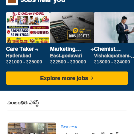
Care Taker
Marketing
Chemist
Executive
Production
Hyderabad
East-godavari
Vishakapatnam-
new
Executive
₹21000 - ₹25000
₹22500 - ₹30000
₹18000 - ₹24000
Explore more jobs
సంబంధిత పోస్ట్
తెలంగాణ