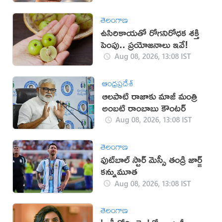
తెలంగాణ
ఉసిరికాయతో రోగనిరోధక శక్తి
పెంపు.. ప్రయోజనాలు ఇవే!
Aug 08, 2026, 13:08 IST
ఆంధ్రప్రదేశ్
ఆలపాటి రాజాకు మాజీ మంత్రి
అంబటి రాంబాబు కౌంటర్‌
Aug 08, 2026, 13:08 IST
తెలంగాణ
ఫుట్‌బాల్ స్టార్ మెస్సీ తండ్రి జార్జ్
కన్నుమూత
Aug 08, 2026, 13:08 IST
తెలంగాణ