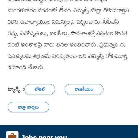
మంగళవారం నగరంలో టీచర్ ఎమ్మెల్సీ బొర్రా గోపిమూర్తిని
కలిసి ఉపాధ్యాయుల సమస్యలపై చర్చించారు. సీపీఎస్
రద్దు, పదోన్నతులు, బదిలీలు, పాఠశాలల్లో వసతుల కొరత
వంటి అంశాలపై వారు వినతి అందించారు. ప్రభుత్వం ఈ
సమస్యలను తక్షణమే పరిష్కరించాలని ఎమ్మెల్సీ గోపిమూర్తి
డిమాండ్ చేశారు.
ట్యాగ్స్ :
లోకల్
రాజకీయం
జిల్లా వార్తలు
Jobs near you