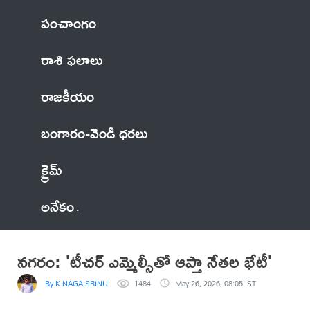
పంచాంగం
రాశి ఫలాలు
రాజకీయం
బంగారం-వెండి ధరలు
క్రైమ్
అనేకం
నగరం: 'టీచర్ ఎమ్మెల్సీతో ఆప్తా నేతల భేటీ'
By K NAGA SRINU
1484
May 26, 2026, 08:05 IST