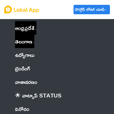
డౌన్లోడ్ లోకల్ యాప్
ఆంధ్రప్రదేశ్
తెలంగాణ
ఉద్యోగాలు
ట్రెండింగ్
వాతావరణం
🌟 వాట్సాప్ STATUS
వినోదం