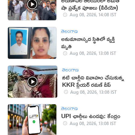
అరుణాచల ఆలయంలో అమిత్
షా ప్రత్యేక పూజలు (వీడియో)
Aug 08, 2026, 14:08 IST
తెలంగాణ
అనుమానాస్పద స్థితిలో వ్యక్తి
మృతి
Aug 08, 2026, 13:08 IST
తెలంగాణ
నటి చార్లీని వివాహం చేసుకున్న
KKR ప్లేయర్ రమణ్ దీప్
Aug 08, 2026, 13:08 IST
తెలంగాణ
UPI ఛార్జీలు ఉండవు: కేంద్రం
Aug 08, 2026, 13:08 IST