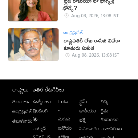
'బ్లడీ రోమియో'లో భాగ్యశ్రీ
భోర్సే?
Aug 08, 2026, 13:08 IST
ఆంధ్రప్రదేశ్
రాష్ట్రపతికి లేఖ రాసిన వివేకా
కూతురు సునీత
Aug 08, 2026, 13:08 IST
రాష్ట్రాలు
ఇతర కేటగిరీలు
తెలంగాణ
ఉద్యోగాలు
Lokal
క్రైమ్
విద్య
-
ట్రెండింగ్
జాతీయం
రైతు
ఆంధ్రప్రదేశ్
మగువ
కుటుంబం
🌟
భక్తి
తమిళనాడు
వినోదం
వాట్సాప్
సమాచారం
వాతావరణం
STATUS
కరోనా
క్లాసిఫైడ్స్
వ్యాపార