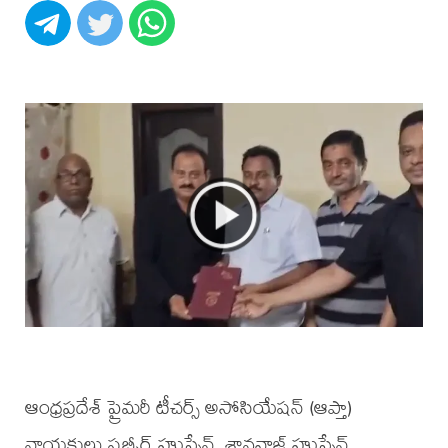
ఆంధ్రప్రదేశ్ ప్రైమరీ టీచర్స్ అసోసియేషన్ (ఆప్తా)
నాయకులు షబ్బీర్ హుస్సేన్, శానవాజ్ హుస్సేన్