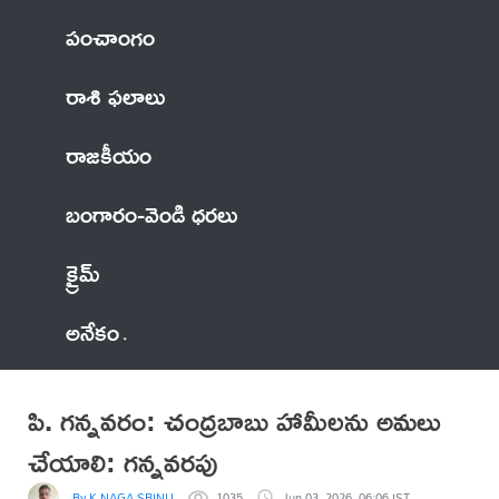
పంచాంగం
రాశి ఫలాలు
రాజకీయం
బంగారం-వెండి ధరలు
క్రైమ్
అనేకం
పి. గన్నవరం: చంద్రబాబు హామీలను అమలు
చేయాలి: గన్నవరపు
By K NAGA SRINU
1035
Jun 03, 2026, 06:06 IST