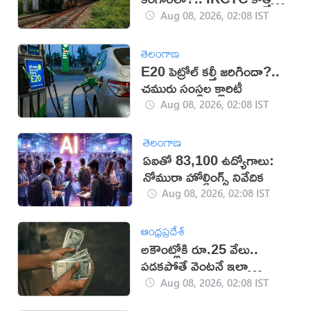
సదుపాయంతో టెన్షన్‌కు చెక్
Aug 08, 2026, 02:08 IST
తెలంగాణ
E20 పెట్రోల్ కల్తీ జరిగిందా?..
చమురు సంస్థల క్లారిటీ
Aug 08, 2026, 02:08 IST
తెలంగాణ
ఏఐతో 83,100 ఉద్యోగాలు:
నోమురా హోల్డింగ్స్ నివేదిక
Aug 08, 2026, 02:08 IST
ఆంధ్రప్రదేశ్
అకౌంట్లోకి రూ.25 వేలు..
పడకపోతే వెంటనే ఇలా
చేయండి!
Aug 08, 2026, 02:08 IST