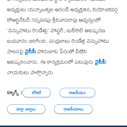
అధ్యక్షులు యన్నాబత్తుల ఆనంద్ అధ్యక్షతన, నియోజకవర్గ
కోఆర్డినేటర్ గన్నవరపు శ్రీనివాసరావు ఆధ్వర్యంలో
'వెన్నుపోటు రెండేళ్లు' పోస్టర్, బుక్‌లెట్ ఆవిష్కరణ
బుధవారం జరిగింది. చంద్రబాబు రెండేళ్ల వెన్నుపోటు
పాలనపై
వైసీపీ
పోరుబాట పేరుతో వీటిని
ఆవిష్కరించారు. ఈ కార్యక్రమంలో పలువురు
వైసీపీ
నాయకులు పాల్గొన్నారు.
ట్యాగ్స్ :
లోకల్
రాజకీయం
జిల్లా వార్తలు
రాజకీయాలు