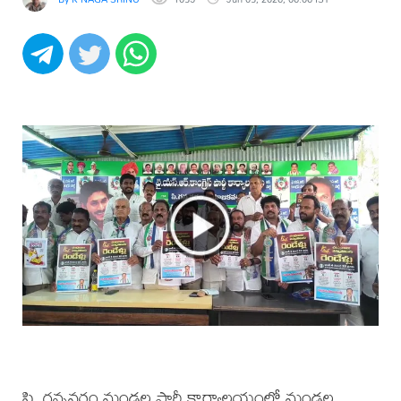
పి. గన్నవరం మండల పార్టీ కార్యాలయంలో మండల