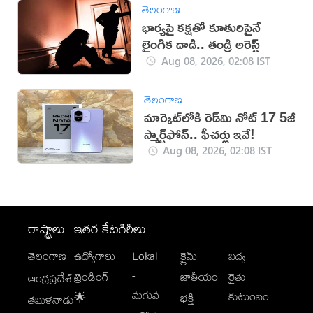
తెలంగాణ
భార్యపై కక్షతో కూతురిపైనే
లైంగిక దాడి.. తండ్రి అరెస్ట్
Aug 08, 2026, 02:08 IST
తెలంగాణ
మార్కెట్‌లోకి రెడ్‌మి నోట్ 17 5జీ
స్మార్ట్‌ఫోన్‌.. ఫీచర్లు ఇవే!
Aug 08, 2026, 02:08 IST
రాష్ట్రాలు
ఇతర కేటగిరీలు
తెలంగాణ
ఉద్యోగాలు
Lokal
క్రైమ్
విద్య
-
ట్రెండింగ్
జాతీయం
రైతు
ఆంధ్రప్రదేశ్
మగువ
కుటుంబం
🌟
భక్తి
తమిళనాడు