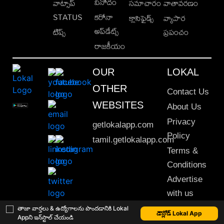
వినోదం
వాట్సాప్
సమాచారం
వాతావరణం
STATUS
కరోనా
క్లాసిఫైడ్స్
వ్యాపార
అప్‌డేట్స్
టిప్స్
ప్రపంచం
రాజకీయం
OUR
LOKAL
OTHER
Contact Us
WEBSITES
About Us
Privacy
getlokalapp.com
Policy
tamil.getlokalapp.com
Terms &
Conditions
Advertise
with us
Sitemap
తాజా వార్తలు & ఉద్యోగాలను పొందడానికి Lokal
డౌన్లోడ్ Lokal App
Appని ఇన్‌స్టాల్ చేయండి
This material may not be published, transmitted, rewritten or redistributed. © 2020 Lokal App. All rights reserved.