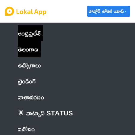
డౌన్లోడ్ లోకల్ యాప్
ఆంధ్రప్రదేశ్
తెలంగాణ
ఉద్యోగాలు
ట్రెండింగ్
వాతావరణం
🌟 వాట్సాప్ STATUS
వినోదం