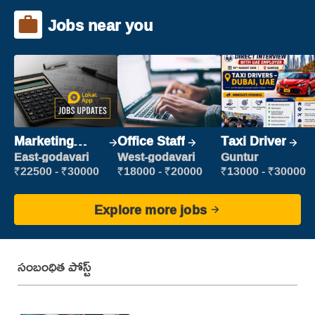
Jobs near you
Marketing
Office Staff
Taxi Driver
Executive
East-godavari
West-godavari
Guntur
₹22500 - ₹30000
₹18000 - ₹20000
₹13000 - ₹30000
Explore more jobs
సంబంధిత పోస్ట్