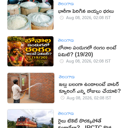
తెలంగాణ
భారీగా పెరిగిన బియ్యం ధరలు
Aug 08, 2026, 02:08 IST
తెలంగాణ
బోనాల పండుగలో రంగం అంటే
ఏమిటి? (19/20)
Aug 08, 2026, 02:08 IST
తెలంగాణ
ఇల్లు బలంగా ఉండాలంటే వాటర్
క్యూరింగ్ ఎన్ని రోజులు చేయాలి?
Aug 08, 2026, 02:08 IST
తెలంగాణ
రైలు టికెట్ దొరక్కపోతే
కంగారేలా?.. IRCTC కొత్త