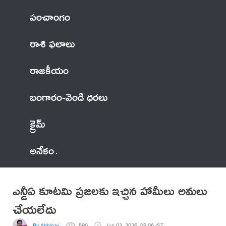
పంచాంగం
రాశి ఫలాలు
రాజకీయం
బంగారం-వెండి ధరలు
క్రైమ్
అనేకం
ఎన్డీఏ కూటమి ప్రజలకు ఇచ్చిన హామీలు అమలు
చేయలేదు
By Abhinay
590
Jun 03, 2026, 08:06 IST