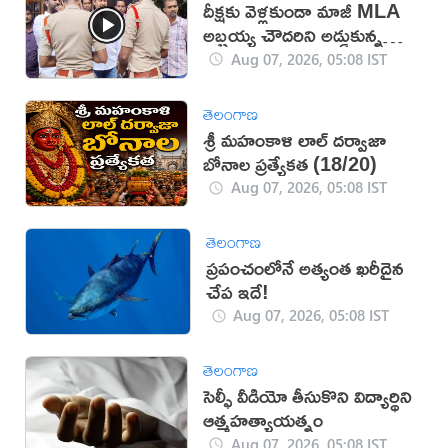
దీక్షకు వెళ్లకుండా మాజీ MLA
అబ్బ‌య్య చౌద‌రిని అడ్డుకున్న
పోలీసులు (వీడియో)
Aug 07, 2026, 05:08 IST
తెలంగాణ
శ్రీ మహంకాళి లాల్ దర్వాజా
బోనాల ప్రత్యేకత (18/20)
Aug 07, 2026, 05:08 IST
తెలంగాణ
ప్రపంచంలోనే అత్యంత ఖరీదైన
చేప ఇదే!
Aug 07, 2026, 05:08 IST
తెలంగాణ
సెల్ఫీ వీడియో తీసుకొని విద్యార్థిని
ఆత్మహత్యాయత్నం
Aug 07, 2026, 05:08 IST