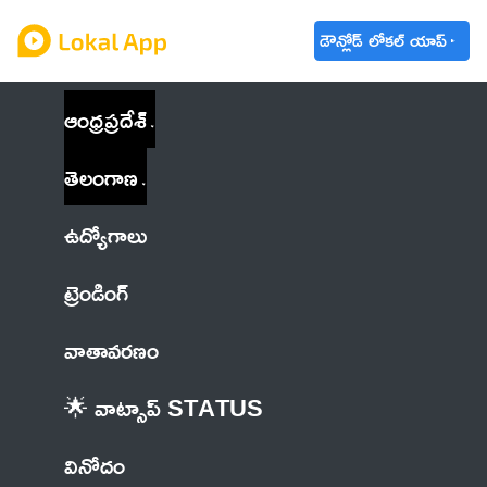
డౌన్లోడ్ లోకల్ యాప్
ఆంధ్రప్రదేశ్
తెలంగాణ
ఉద్యోగాలు
ట్రెండింగ్
వాతావరణం
🌟 వాట్సాప్ STATUS
వినోదం