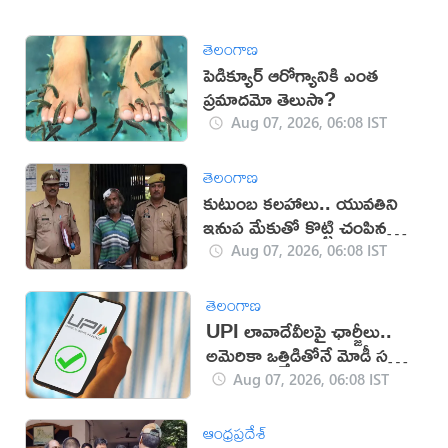
తెలంగాణ
పెడిక్యూర్ ఆరోగ్యానికి ఎంత
ప్రమాదమో తెలుసా?
Aug 07, 2026, 06:08 IST
తెలంగాణ
కుటుంబ కలహాలు.. యువతిని
ఇనుప మేకుతో కొట్టి చంపిన
తండ్రి
Aug 07, 2026, 06:08 IST
తెలంగాణ
UPI లావాదేవీలపై ఛార్జీలు..
అమెరికా ఒత్తిడితోనే మోడీ సర్కార్‌
నిర్ణయం?
Aug 07, 2026, 06:08 IST
ఆంధ్రప్రదేశ్