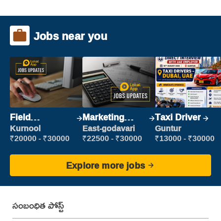
Jobs near you
Field
Marketing
Taxi Driver
Marketing
Executive
Kurnool
East-godavari
Guntur
Executive
₹20000 - ₹30000
₹22500 - ₹30000
₹13000 - ₹30000
Explore more jobs
సంబంధిత పోస్ట్