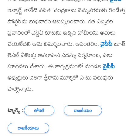
ఇన్చార్జ్ తానేటి వనిత 'చంద్రబాబు వెన్నుపోటుకు రెండేళ్లు'
పోస్టర్‌ను బుధవారం ఆవిష్కరించారు. గత ఎన్నికల
ప్రచారంలో ఎన్డీఏ కూటమి ఇచ్చిన హామీలను అమలు
చేయలేదని ఆమె విమర్శించారు. అనంతరం,
వైసీపీ
బూత్
లెవల్ ఏజెంట్ల అవగాహన సదస్సు నిర్వహించి, పలు
సూచనలు చేశారు. ఈ కార్యక్రమంలో మండల
వైసీపీ
అధ్యక్షులు వెలగా శ్రీరామ మూర్తితో పాటు పలువురు
పాల్గొన్నారు.
ట్యాగ్స్ :
లోకల్
రాజకీయం
రాజకీయాలు