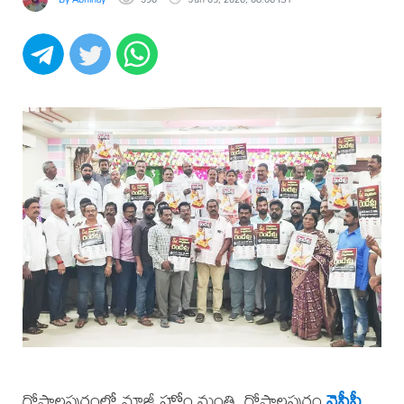
గోపాలపురంలో మాజీ హోం మంత్రి, గోపాలపురం
వైసీపీ