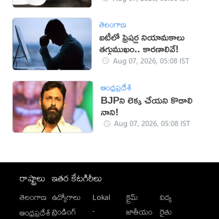
తెలంగాణ
ఐటీలో ఫ్రెషర్ల నియామకాలు
తగ్గుముఖం.. కారణాలివే!
Aug 07, 2026, 05:08 IST
ఆంధ్రప్రదేశ్
BJPని లెక్క చేయని కొడాలి
నాని!
Aug 07, 2026, 05:08 IST
రాష్ట్రాలు
ఇతర కేటగిరీలు
తెలంగాణ
ఉద్యోగాలు
Lokal
క్రైమ్
విద్య
-
ట్రెండింగ్
జాతీయం
రైతు
ఆంధ్రప్రదేశ్