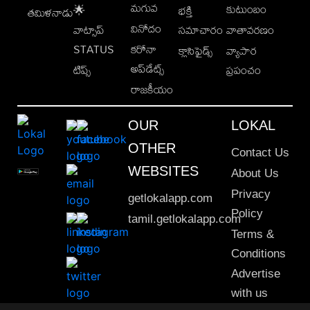
మగువ
కుటుంబం
🌟
భక్తి
తమిళనాడు
వినోదం
వాట్సాప్
సమాచారం
వాతావరణం
STATUS
కరోనా
క్లాసిఫైడ్స్
వ్యాపార
అప్‌డేట్స్
టిప్స్
ప్రపంచం
రాజకీయం
OUR
LOKAL
OTHER
Contact Us
WEBSITES
About Us
Privacy
getlokalapp.com
Policy
tamil.getlokalapp.com
Terms &
Conditions
Advertise
with us