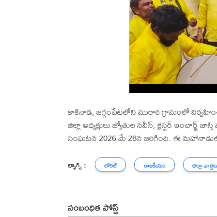
కాకినాడ, జగ్గంపేటలోని మురారి గ్రామంలో నిర్వహిం
జిల్లా అధ్యక్షులు జ్యోతుల నవీన్, క్లస్టర్ ఇంచార్జ్ 
సంఘటన 2026 మే 28న జరిగింది. ఈ మహానాడులో 
ట్యాగ్స్ :
లోకల్
రాజకీయం
జిల్లా వార్తల
సంబంధిత పోస్ట్