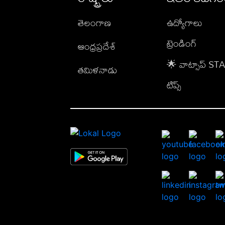
తెలంగాణ
ఉద్యోగాలు
ట్రెండింగ్
ఆంధ్రప్రదేశ్
🌟 వాట్సాప్ S
తమిళనాడు
టిప్స్