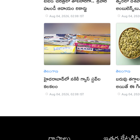
టీటీడీ చరిత్రలో తొలిసారిగా.. శ్రీవారి
త్వరలో దేశవ్య
హుండీ ఆదాయం రికార్డు
అంబులెన్స్‌లు
నిర్ణయం!
Aug 04, 2026, 02:08 IST
Aug 04, 2026
తెలంగాణ
తెలంగాణ
హైదరాబాద్‌లో నకిలీ గ్యాస్ స్టవ్‌ల
బరువు తగ్గా
కలకలం
అయితే ఈ గిం
Aug 04, 2026, 02:08 IST
Aug 04, 2026
రాష్ట్రాలు
ఇతర కేటగిర