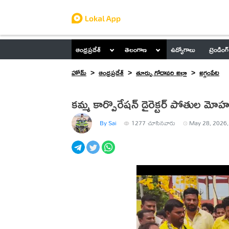
ఆంధ్రప్రదేశ్
తెలంగాణ
ఉద్యోగాలు
ట్రెండింగ్
హోమ్
ఆంధ్రప్రదేశ్
తూర్పు గోదావరి జిల్లా
జగ్గంపేట
కమ్మ కార్పొరేషన్ డైరెక్టర్ పోతుల మోహ
By Sai
1277
చూసినవారు
May 28, 2026,