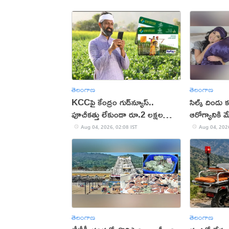
తెలంగాణ
తెలంగాణ
KCCపై కేంద్రం గుడ్‌న్యూస్..
సిల్క్ దిండు క
పూచీకత్తు లేకుండా రూ.2 లక్షల
ఆరోగ్యానికి 
వరకు రుణం
Aug 04, 2026, 02:08 IST
Aug 04, 2026
తెలంగాణ
తెలంగాణ