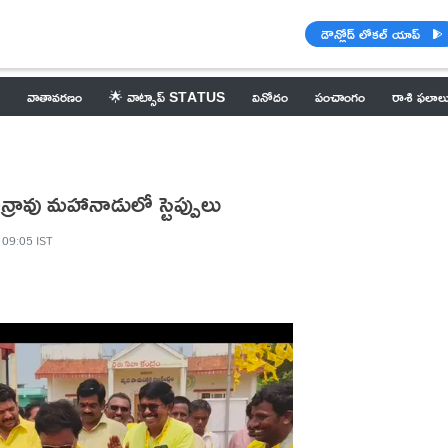
డౌన్లోడ్ లోకల్ యాప్
వాతావరణం
🌟 వాట్సాప్ STATUS
వినోదం
పంచాంగం
రాశి ఫలాల
న్రావు మహానాడులో స్టెప్పులు
 09:05 IST