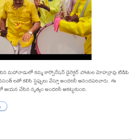
చిన మహానాడులో కమ్మ కార్పొరేషన్ డైరెక్టర్ పోతుల మోహన్రావు టిడిపి
జాస్తి వసంత్ లతో కలిసి స్టెప్పులు వేస్తూ అందరినీ ఆనందపరిచారు. ఈ
ఆయన చేసిన నృత్యం అందరినీ ఆకట్టుకుంది.
ు