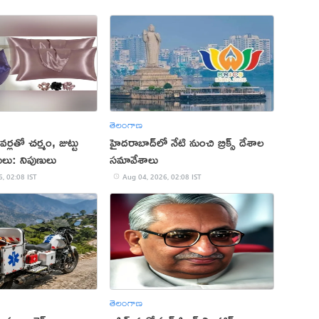
తెలంగాణ
వర్లతో చర్మం, జుట్టు
హైదరాబాద్‌లో నేటి నుంచి బ్రిక్స్ దేశాల
మేలు: నిపుణులు
సమావేశాలు
, 02:08 IST
Aug 04, 2026, 02:08 IST
తెలంగాణ