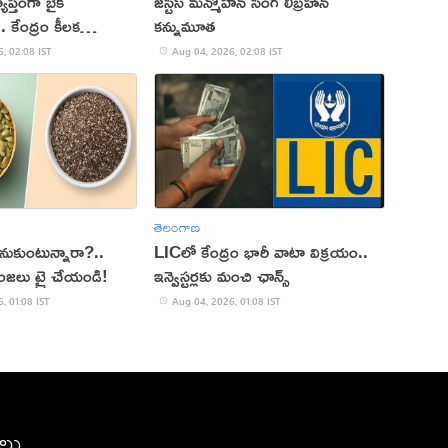
ాప్తంగా బైక్
జస్టిస్ మన్మోహన్ సింగ్ లిబ్రహాన్
.. కేంద్రం కీలక
కన్నుమూత
, 02:08 IST
Aug 04, 2026, 02:08 IST
తెలంగాణ
లనుకుంటున్నారా?..
LICలో కేంద్రం భారీ వాటా విక్రయం..
జలు ట్రై చేయండి!
ఇన్వెస్టర్లకు మంచి ఛాన్స్
, 01:08 IST
Aug 04, 2026, 01:08 IST
ీలు