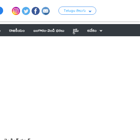
Telugu తెలుగు
ు
రాజకీయం
బంగారం-వెండి ధరలు
క్రైమ్
అనేకం