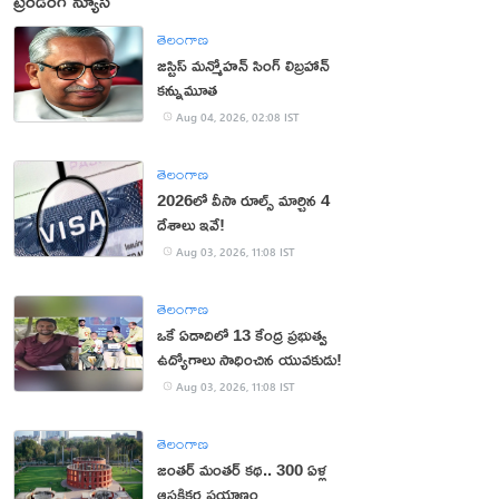
ట్రెండింగ్ న్యూస్
తెలంగాణ
జస్టిస్ మన్మోహన్ సింగ్ లిబ్రహాన్
కన్నుమూత
Aug 04, 2026, 02:08 IST
తెలంగాణ
2026లో వీసా రూల్స్ మార్చిన 4
దేశాలు ఇవే!
Aug 03, 2026, 11:08 IST
తెలంగాణ
ఒకే ఏడాదిలో 13 కేంద్ర ప్రభుత్వ
ఉద్యోగాలు సాధించిన యువకుడు!
Aug 03, 2026, 11:08 IST
తెలంగాణ
జంతర్‌ మంతర్‌ కథ.. 300 ఏళ్ల
ఆసక్తికర ప్రయాణం