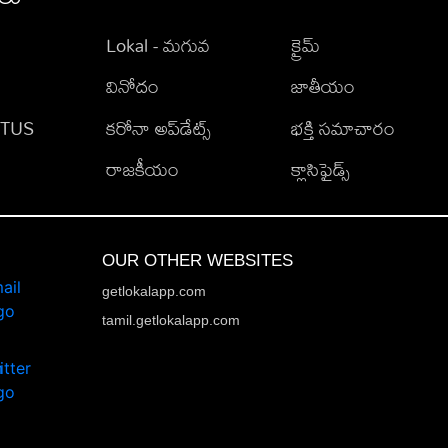
Lokal - మగువ
క్రైమ్
వినోదం
జాతీయం
TATUS
కరోనా అప్‌డేట్స్
భక్తి సమాచారం
రాజకీయం
క్లాసిఫైడ్స్
OUR OTHER WEBSITES
getlokalapp.com
tamil.getlokalapp.com