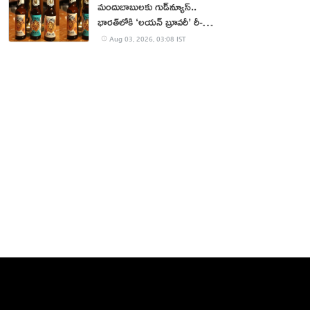
మందుబాబులకు గుడ్‌న్యూస్..
భారత్‌లోకి ‘లయన్ బ్రూవరీ’ రీ-
ఎంట్రీ
Aug 03, 2026, 03:08 IST