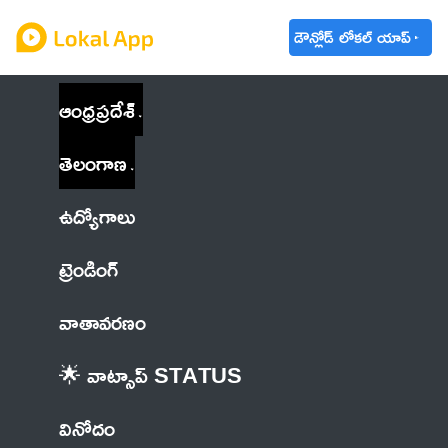
డౌన్లోడ్ లోకల్ యాప్
ఆంధ్రప్రదేశ్
తెలంగాణ
ఉద్యోగాలు
ట్రెండింగ్
వాతావరణం
🌟 వాట్సాప్ STATUS
వినోదం