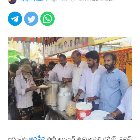
జగ్గంపేట
జనసేన
పార్టీ ఇంచార్జ్ తుమ్మలపల్లి రమేష్, పవన్