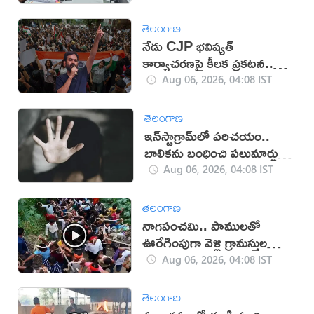
తెలంగాణ
నేడు CJP భవిష్యత్
కార్యాచరణపై కీలక ప్రకటన..
దేశవ్యాప్తంగా తీవ్ర ఉత్కంఠ
Aug 06, 2026, 04:08 IST
తెలంగాణ
ఇన్‌స్టాగ్రామ్‌లో పరిచయం..
బాలికను బంధించి పలుమార్లు
లైంగిక దాడి
Aug 06, 2026, 04:08 IST
తెలంగాణ
నాగపంచమి.. పాములతో
ఊరేగింపుగా వెళ్లి గ్రామస్తుల
పూజలు(వీడియో)
Aug 06, 2026, 04:08 IST
తెలంగాణ