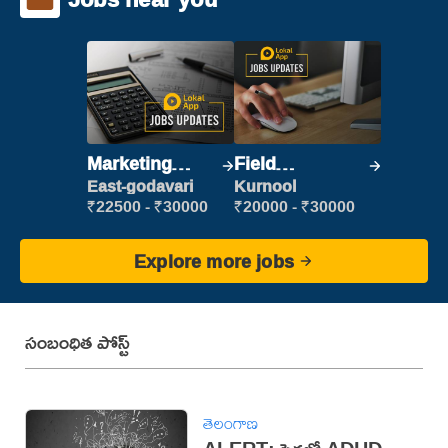
Marketing
Field
Executive
Marketing
East-godavari
Kurnool
Executive
₹22500 - ₹30000
₹20000 - ₹30000
Explore more jobs
సంబంధిత పోస్ట్
తెలంగాణ