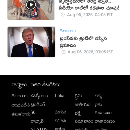
వృద్ధాశ్రమంలో తండ్రి మృతి..
వీడియో కాల్‌లో కడసారి చూపు!
Aug 06, 2026, 04:08 IST
తెలంగాణ
ట్రంప్‌నకు త్రుటిలో తప్పిన
ప్రమాదం
Aug 06, 2026, 03:08 IST
రాష్ట్రాలు
ఇతర కేటగిరీలు
తెలంగాణ
ఉద్యోగాలు
Lokal
క్రైమ్
విద్య
-
ట్రెండింగ్
జాతీయం
రైతు
ఆంధ్రప్రదేశ్
మగువ
కుటుంబం
🌟
భక్తి
తమిళనాడు
వినోదం
వాట్సాప్
సమాచారం
వాతావరణం
STATUS
కరోనా
క్లాసిఫైడ్స్
వ్యాపార