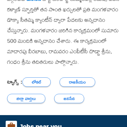
కళ్యాణ్ స్ఫూర్తితో తన సొంత ఖర్చులతో ప్రతి మంగళవారం
డొక్కా సీతమ్మ క్యాంటీన్ ద్వారా పేదలకు అన్నదానం
చేస్తున్నారు. మంగళవారం జరిగిన కార్యక్రమంలో సుమారు
500 మందికి అన్నదానం చేశారు. ఈ కార్యక్రమంలో
మాదారపు వీరబాబు, రామవరం ఎంపీటీసీ దొడ్డా శ్రీను,
గంధం శ్రీను తదితరులు పాల్గొన్నారు.
ట్యాగ్స్ :
లోకల్
రాజకీయం
జిల్లా వార్తలు
జనసేన
Jobs near you