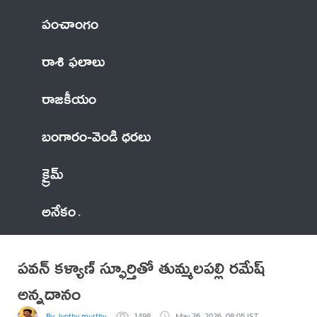
పంచాంగం
రాశి ఫలాలు
రాజకీయం
బంగారం-వెండి ధరలు
క్రైమ్
అనేకం
పవన్ కళ్యాణ్ స్ఫూర్తితో తుమ్మలపల్లి రమేష్
అన్నదానం
By Jyothy murthy
1498
May 26, 2026, 08:05 IST