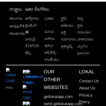
రాష్ట్రాలు
ఇతర కేటగిరీలు
తెలంగాణ
ఉద్యోగాలు
Lokal
క్రైమ్
విద్య
-
ట్రెండింగ్
జాతీయం
రైతు
ఆంధ్రప్రదేశ్
మగువ
కుటుంబం
🌟
భక్తి
తమిళనాడు
వినోదం
వాట్సాప్
సమాచారం
వాతావరణం
STATUS
కరోనా
క్లాసిఫైడ్స్
వ్యాపార
అప్‌డేట్స్
టిప్స్
ప్రపంచం
రాజకీయం
OUR
LOKAL
OTHER
Contact Us
WEBSITES
About Us
Privacy
getlokalapp.com
Policy
tamil.getlokalapp.com