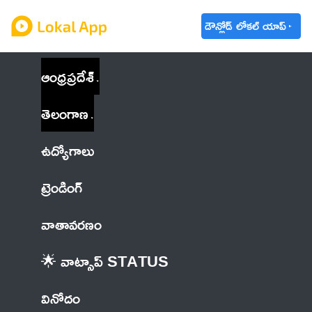
డౌన్లోడ్ లోకల్ యాప్
ఆంధ్రప్రదేశ్
తెలంగాణ
ఉద్యోగాలు
ట్రెండింగ్
వాతావరణం
🌟 వాట్సాప్ STATUS
వినోదం