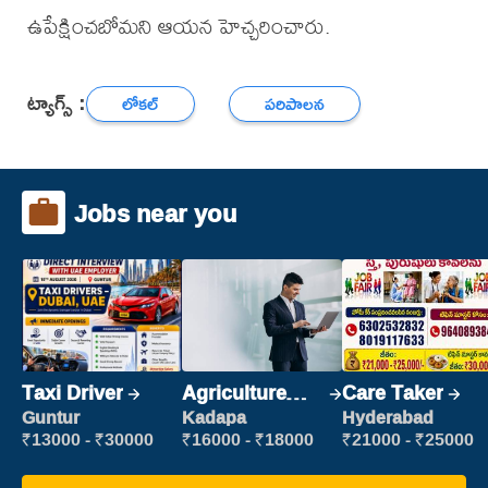
ఉపేక్షించబోమని ఆయన హెచ్చరించారు.
ట్యాగ్స్ :
లోకల్
పరిపాలన
Jobs near you
Taxi Driver
Agriculture
Care Taker
Labour
Guntur
Kadapa
Hyderabad
₹13000 - ₹30000
₹16000 - ₹18000
₹21000 - ₹25000