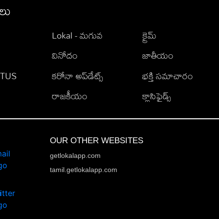
ీలు
Lokal - మగువ
క్రైమ్
వినోదం
జాతీయం
TATUS
కరోనా అప్‌డేట్స్
భక్తి సమాచారం
రాజకీయం
క్లాసిఫైడ్స్
OUR OTHER WEBSITES
getlokalapp.com
tamil.getlokalapp.com