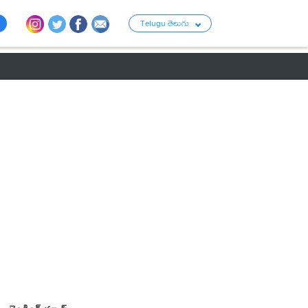
Telugu తెలుగు
ు
రాజకీయం
బంగారం-వెండి ధరలు
క్రైమ్
వ్యాపార ప్రపంచం
టాలీవుడ్ న్య