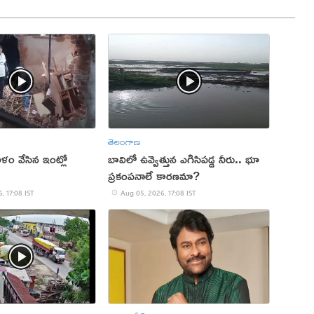
తెలంగాణ
ం వేసిన ఇంట్లో
బావిలో ఉవ్వెత్తున ఎగిసిపడ్డ నీరు.. భూ
ప్రకంపనాలే కారణమా?
, 17:08 IST
Aug 05, 2026, 17:08 IST