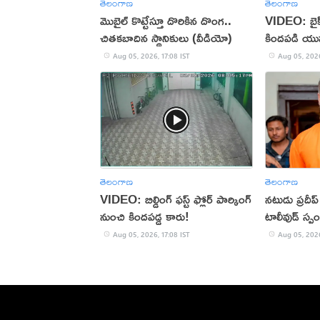
తెలంగాణ
తెలంగాణ
మొబైల్ కొట్టేస్తూ దొరికిన దొంగ..
VIDEO: బైక్‌న
చితకబాదిన స్థానికులు (వీడియో)
కిందపడి యు
Aug 05, 2026, 17:08 IST
Aug 05, 2026
తెలంగాణ
తెలంగాణ
VIDEO: బిల్డింగ్ ఫస్ట్ ఫ్లోర్ పార్కింగ్
నటుడు ప్రదీ
నుంచి కిందపడ్డ కారు!
టాలీవుడ్ స్ప
Aug 05, 2026, 17:08 IST
Aug 05, 2026