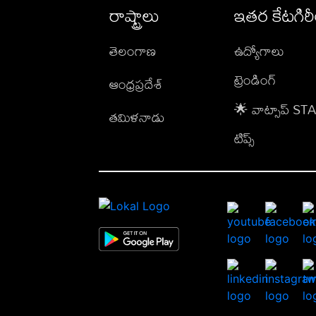
రాష్ట్రాలు
ఇతర కేటగిర
తెలంగాణ
ఉద్యోగాలు
ట్రెండింగ్
ఆంధ్రప్రదేశ్
🌟 వాట్సాప్ S
తమిళనాడు
టిప్స్