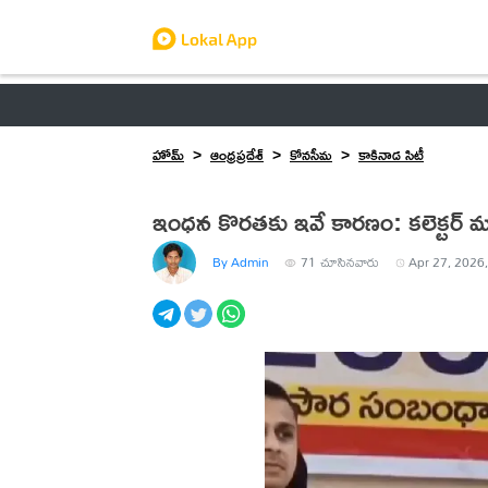
ఆంధ్రప్రదేశ్
తెలంగాణ
ఉద్యోగాలు
ట్రెండింగ్
హోమ్
ఆంధ్రప్రదేశ్
కోనసీమ
కాకినాడ సిటీ
ఇంధన కొరతకు ఇవే కారణం: కలెక్టర్ మా
By Admin
71
చూసినవారు
Apr 27, 2026,