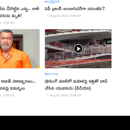
ఆంధ్రప్రదేశ్
ు ఢీకొట్టిన ఎద్దు.. లారీ
ఏపీ బ్రాండ్ అంబాసిడర్‌గా చిరంజీవి?
వకుడు మృతి!
Aug 05, 2026, 17:08 IST
, 17:08 IST
తెలంగాణ
ప్ రావత్ హఠాన్మరణం..
షాపింగ్ మాల్‌లో మహిళపై కత్తితో దాడి
ందనపై విమర్శలు
చేసిన యువకుడు (వీడియో)
, 17:08 IST
Aug 05, 2026, 17:08 IST