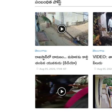
సంబంధిత పోస్ట్
తెలంగాణ
తెలంగాణ
రాజస్థాన్‌లో దారుణం.. మహిళను కాల్చి
VIDEO: తాళ
చంపిన యువకుడు (వీడియో)
పేలుడు
Aug 05, 2026, 17:08 IST
Aug 05, 2026