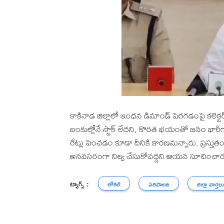
కాకినాడ జిల్లాలో ఇంధన డిమాండ్ పెరగడంపై కలెక్టర
బంకుల్లోనే స్టాక్ లేదని, కొరత భయంతో జనం భారీగా
రేట్లు పెంచడం కూడా దీనికి కారణమన్నారు. ప్రస్తుత
అనవసరంగా నిల్వ చేసుకోవద్దని ఆయన సూచించార
ట్యాగ్స్ :
లోకల్
పరిపాలన
జిల్లా వార్తల