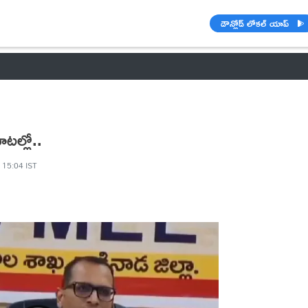
డౌన్లోడ్ లోకల్ యాప్
వాతావరణం
🌟 వాట్సాప్ STATUS
వినోదం
పంచాంగం
రాశి ఫలాల
టల్లో..
 15:04 IST