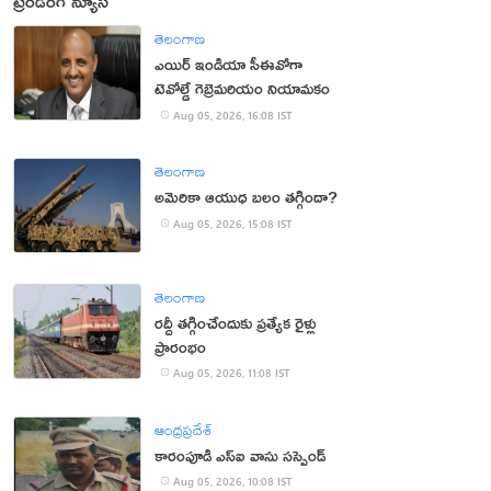
ట్రెండింగ్ న్యూస్
తెలంగాణ
ఎయిర్ ఇండియా సీఈవోగా
టెవోల్డే గెబ్రెమరియం నియామకం
Aug 05, 2026, 16:08 IST
తెలంగాణ
అమెరికా ఆయుధ బలం తగ్గిందా?
Aug 05, 2026, 15:08 IST
తెలంగాణ
రద్దీ తగ్గించేందుకు ప్రత్యేక రైళ్లు
ప్రారంభం
Aug 05, 2026, 11:08 IST
ఆంధ్రప్రదేశ్
కారంపూడి ఎస్ఐ వాసు స‌స్పెండ్‌
Aug 05, 2026, 10:08 IST