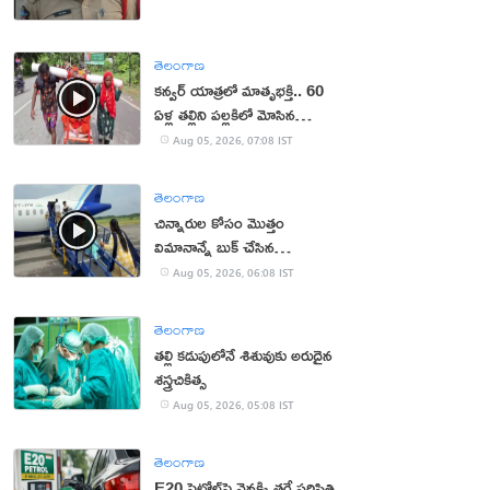
తెలంగాణ
కన్వర్ యాత్రలో మాతృభక్తి.. 60
ఏళ్ల తల్లిని పల్లకిలో మోసిన
కొడుకు, కోడలు!
Aug 05, 2026, 07:08 IST
తెలంగాణ
చిన్నారుల కోసం మొత్తం
విమానాన్నే బుక్ చేసిన
యూట్యూబర్
Aug 05, 2026, 06:08 IST
తెలంగాణ
తల్లి కడుపులోనే శిశువుకు అరుదైన
శస్త్రచికిత్స
Aug 05, 2026, 05:08 IST
తెలంగాణ
E20 పెట్రోల్‌పై వెనక్కి తగ్గే పరిస్థితి