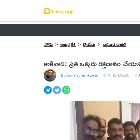
ఆంధ్రప్రదేశ్
తెలంగాణ
ఉద్యోగాలు
ట్రెండింగ్
హోమ్
ఆంధ్రప్రదేశ్
కోనసీమ
కాకినాడ రూరల్
కాకినాడ: ప్రతి ఒక్కరు రక్తదానం చేయా
By Gona Sureshkumar
78
చూసినవారు
J