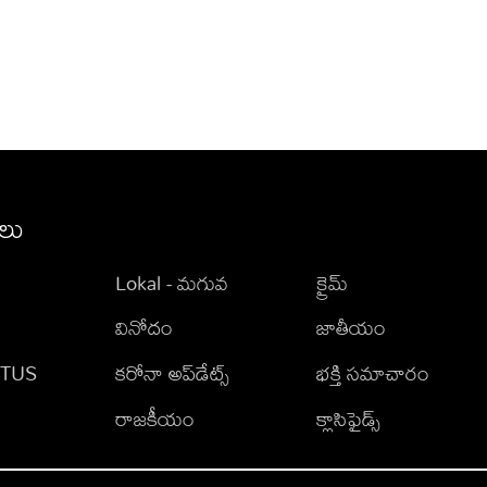
ీలు
Lokal - మగువ
క్రైమ్
వినోదం
జాతీయం
TATUS
కరోనా అప్‌డేట్స్
భక్తి సమాచారం
రాజకీయం
క్లాసిఫైడ్స్