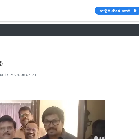
డౌన్లోడ్ లోకల్ యాప్
వాతావరణం
బడ్జెట్ 2023-24
🌟 వాట్సాప్ STATUS
ఐపీఎల్ 2021
లి
ul 13, 2025, 05:07 IST