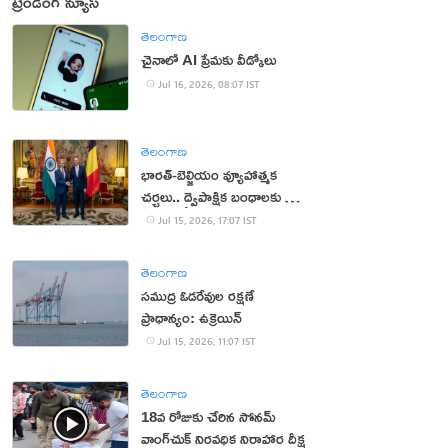
ట్రెండింగ్ న్యూస్
తెలంగాణ
చైనాలో AI ప్రేమకు వీడ్కోలు
Jul 16, 2026, 08:07 IST
తెలంగాణ
భారత్-బెల్జియం వ్యూహాత్మక
చర్చలు.. ద్వైపాక్షిక బంధాలకు కొత్త
ఊపు
Jul 15, 2026, 17:07 IST
తెలంగాణ
సముద్ర ఓడరేవుల రక్షణే
ప్రాధాన్యం: ఉక్రెయిన్
Jul 15, 2026, 11:07 IST
తెలంగాణ
18వ రోజుకు చేరిన సోనమ్
వాంగ్‌చుక్ నిరవధిక నిరాహార దీక్ష