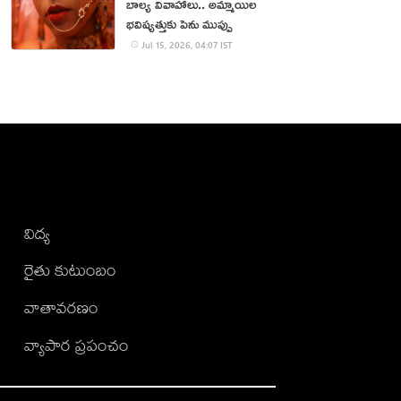
బాల్య వివాహాలు.. అమ్మాయిల
భవిష్యత్తుకు పెను ముప్పు
Jul 15, 2026, 04:07 IST
విద్య
రైతు కుటుంబం
వాతావరణం
వ్యాపార ప్రపంచం