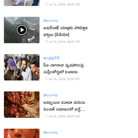
Jul 15, 2026, 09:07 IST
తెలంగాణ
అమర్‌నాథ్ యాత్రకు పోటెత్తిన
భక్తులు (వీడియో)
Jul 15, 2026, 08:07 IST
ఆంధ్రప్రదేశ్
సీఐ నాగరాజు వ్యవహారంపై
సుప్రీంకోర్టులో విచారణ
Jul 15, 2026, 07:07 IST
తెలంగాణ
అమ్మాయిల వివాహ వయసు
పెంచితే సమాజంలో వచ్చే
మార్పులు ఇవే!
Jul 15, 2026, 04:07 IST
తెలంగాణ