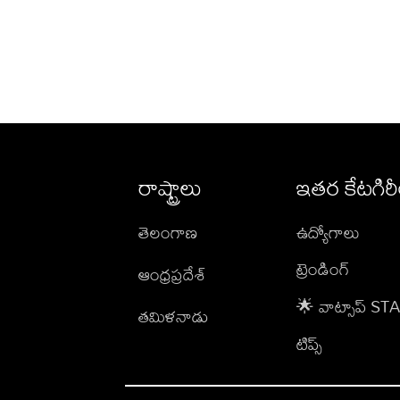
రాష్ట్రాలు
ఇతర కేటగిర
తెలంగాణ
ఉద్యోగాలు
ట్రెండింగ్
ఆంధ్రప్రదేశ్
🌟 వాట్సాప్ S
తమిళనాడు
టిప్స్