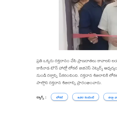
ప్రతి ఒక్కరు రక్తదానం చేసి ప్రాణదాతలు కావాలని లయన
కాకినాడ టౌన్ హాల్లో లోకల్ బిజినెస్ నెట్వర్క్ ఆధ్వర్
నుండి రక్తాన్ని సేకరించింది. రక్తదాన శిబిరానికి లో
పాల్గొని రక్తదాన శిబిరాన్ని ప్రారంభించారు.
ట్యాగ్స్ :
లోకల్
ఇతర కంటెంట్
జిల్లా వ