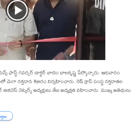
్స్ ఫాస్ట్ గవర్నర్ డాక్టర్ బాదం బాలకృష్ణ పేర్కొన్నారు. ఆదివారం
యంలో మెగా రక్తదాన శిబిరం నిర్వహించారు. రెడ్ క్రాస్ సంస్థ రక్తదాతల
కల్ బిజినెస్ నెట్వర్క్ అధ్యక్షులు తేజ అధ్యక్షత వహించారు. ముఖ్య అతిథులు
ార్తలు